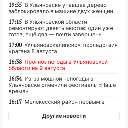
19:55
В Ульяновске упавшее дерево
заблокировало в машине двух женщин
17:15
В Ульяновской области
ремонтируют девять мостов: один уже
готов, ещё два — почти завершены
17:00
«Ульяновскалипсис»: последствия
урагана 8 августа
16:38
Прогноз погоды в Ульяновской
области на 9 августа
16:34
Из-за мощной непогоды в
Ульяновске отменили фестиваль «Наше
время»
16:17
Мелекесский район первым в
Ульяновской области намолотил более
100 тысяч тонн зерна
Другие новости
15:17
В колледжи и техникумы