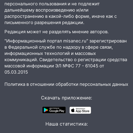
персонального пользования и не подлежит
05:18
Судьба готовит сюрприз: гороскоп
дальнейшему воспроизведению и/или
на 8 августа — кому повезет с
распространению в какой-либо форме, иначе как с
деньгами, а кого ждет неожиданная
письменного разрешения редакции.
встреча
Редакция может не разделять мнение авторов.
04:47
В Ульяновской области объявили
"Информационный портал misanec.ru" зарегистрирован
ракетную опасность: звучат сирены
в Федеральной службе по надзору в сфере связи,
информационных технологий и массовых
07.08.2026
коммуникаций. Свидетельство о регистрации средства
20:40
Ульяновские аграрии смогут
массовой информации ЭЛ №ФС 77 - 61045 от
купить тракторы с отсрочкой платежа
05.03.2015
до декабря
Политика в отношении обработки персональных данных
19:34
В следственном управлении
состоялось торжественное
Скачать приложение:
мероприятие, приуроченное к
празднованию Дня сотрудника органов
следствия Российской Федерации
19:30
Ульяновцев приглашают
Наша статистика:
поддержать «Симбирскую чебурашку»