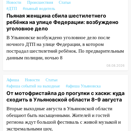
Новости
Происшествия
Статьи
сошёл с рельсов
#ДТП
#пьяный водитель
Пьяная женщина сбила шестилетнего
13:22
Упавшие деревья перекрыли
ребёнка на улице Федерации: возбуждено
дороги в Ульяновске: фото
уголовное дело
13:17
Непогода в Ульяновске не
В Ульяновске возбуждено уголовное дело после
закончится сегодня: сильные ливни
ночного ДТП на улице Федерации, в котором
сохранятся 9 августа
пострадал шестилетний ребёнок. По предварительным
13:15
Трижды «брал в долг» без спроса:
данным полиции, ночью 8
житель Вешкаймского района похитил у
08.08.2026
знакомого 191 тысячу рублей
Афиша
Новости
Статьи
13:14
Ураган оторвал светофор на
#афиша событий на выходные
#афиша Ульяновска
проспекте Филатова в Ульяновске
От мотофристайла до прогулки с хаски: куда
13:12
Дерево пробило крышу дома на
сходить в Ульяновской области 8–9 августа
Новгородской в Ульяновске и рухнуло
Вторые выходные августа в Ульяновской области
на электрощит
обещают быть насыщенными. Жителей и гостей
13:10
региона ждут большой фестиваль с живой музыкой и
В Заволжском районе дерево
упало во дворе
экстремальными шоу,