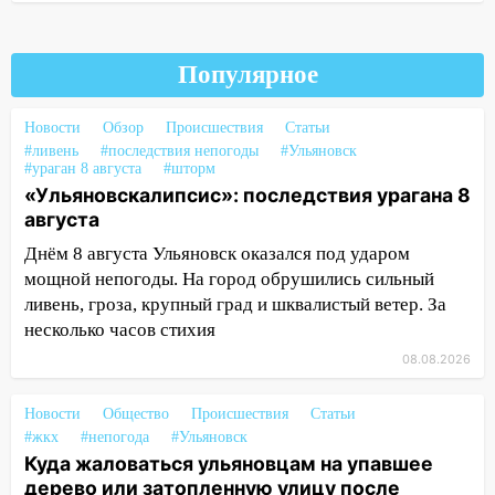
Ульяновской области подали более 10
тысяч заявлений
Популярное
15:04
Фоторепортаж с улиц Ульяновска
после шторма: поваленные деревья и
затопленные улицы
Новости
Обзор
Происшествия
Статьи
#ливень
#последствия непогоды
#Ульяновск
14:28
Ураган вырвал остановку на улице
#ураган 8 августа
#шторм
Деева в Заволжье
«Ульяновскалипсис»: последствия урагана 8
августа
14:26
Жители Ульяновска сами
Днём 8 августа Ульяновск оказался под ударом
пытаются расчистить ливнёвки, не
мощной непогоды. На город обрушились сильный
дождавшись коммунальщиков
ливень, гроза, крупный град и шквалистый ветер. За
14:16
Шторм продолжает ломать город:
несколько часов стихия
на улице Любови Шевцовой рухнул
08.08.2026
светофор
14:14
Студента из Ульяновска обманули
Новости
Общество
Происшествия
Статьи
мошенники под видом преподавателя
#жкх
#непогода
#Ульяновск
Куда жаловаться ульяновцам на упавшее
14:12
Куда жаловаться ульяновцам на
дерево или затопленную улицу после