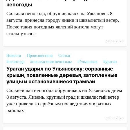
упавшее дерево или затопленную улицу
непогоды
после непогоды
Сильная непогода, обрушившаяся на Ульяновск 8
13:59
В Новом городе ураганным
августа, принесла городу ливни и шквалистый ветер.
ветром сорвало опалубку со
После таких погодных явлений жители могут
строящегося дома
столкнуться с
13:54
В мэрии Ульяновска рассказали,
08.08.2026
как устраняют последствия мощного
шторма
Новости
Происшествия
Статьи
#непогода
#последствия непогоды
#Ульяновск
#ураган
13:49
Стихия продолжает крушить
Ураган ударил по Ульяновску: сорванные
Ульяновск: дерево рухнуло на дом на
крыши, поваленные деревья, затопленные
Орджоникидзе
улицы и остановившиеся трамваи
13:47
На Нижней Террасе мощным
Сильнейшая непогода обрушилась на Ульяновск днём
ветром вырвало дерево с корнем
8 августа. Ливень, крупный град и шквалистый ветер
уже привели к серьёзным последствиям в разных
13:46
Сильный ветер сорвал крышу с
районах
СТО на проспекте Созидателей
08.08.2026
13:35
Непогода продолжает бить по
транспорту: в Ульяновске трамвай