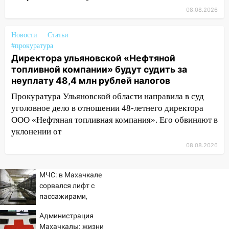
08.08.2026
13:08
Ураган ударил по Ульяновску:
сорванные крыши, поваленные деревья,
Новости
Статьи
затопленные улицы и остановившиеся
#прокуратура
трамваи
Директора ульяновской «Нефтяной
12:17
Ульяновск накрыл крупный град:
топливной компании» будут судить за
после ливня город снова уходит под
неуплату 48,4 млн рублей налогов
воду
Прокуратура Ульяновской области направила в суд
уголовное дело в отношении 48-летнего директора
12:12
Прокуратура взяла на контроль
ООО «Нефтяная топливная компания». Его обвиняют в
ДТП с шестилетним ребёнком на улице
Федерации
уклонении от
08.08.2026
12:01
Пьяная женщина сбила
шестилетнего ребёнка на улице
Федерации: возбуждено уголовное дело
МЧС: в Махачкале
сорвался лифт с
11:16
В Ульяновске ищут 37-летнего
пассажирами,
мужчину, пропавшего ещё 19 июля
пострадали четыре
Администрация
человека
10:30
От мотофристайла до прогулки с
Махачкалы: жизни