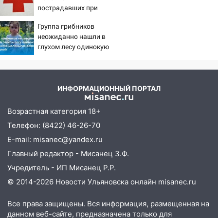
хаски: куда сходить в Ульяновской
пострадавших при
области 8–9 августа
падении лифта ничто не
Группа грибников
угрожает
10:11
Директора ульяновской
неожиданно нашли в
«Нефтяной топливной компании» будут
глухом лесу одинокую
судить за неуплату 48,4 млн рублей
испуганную маленькую
налогов
девочку с игрушкой
09:28
Дети на дорогах: пострадали
ИНФОРМАЦИОННЫЙ ПОРТАЛ
велосипедисты, мотоциклисты и
пешеходы. Обзор крупных аварий в
Возрастная категория 18+
Ульяновской области
Телефон: (8422) 46-26-70
08:30
Поджог со свечой, 16 сгоревших
E-mail: misanec@yandex.ru
домов и выстрел за водку
Главный редактор - Мисанец З.Ф.
07:50
Какая погоды будет днем 8
Учредитель - ИП Мисанец Р.Р.
августа
© 2014-2026 Новости Ульяновска онлайн
misanec.ru
06:45
Императорский мост в
Ульяновске останется закрытым до
Все права защищены. Вся информация, размещенная на
утра 10 августа
данном веб-сайте, предназначена только для