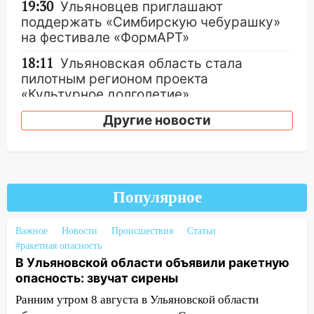
19:30
Ульяновцев приглашают
поддержать «Симбирскую чебурашку»
на фестивале «ФормАРТ»
18:11
Ульяновская область стала
пилотным регионом проекта
«Культурное долголетие»
17:16
В реанимацию Ульяновской
Другие новости
областной больницы поступили шесть
новых аппаратов ИВЛ
16:51
В Чердаклинском районе
ремонтируют дороги, ставят остановки
Популярное
и проводят новое освещение
16:35
Важное
В Ульяновске установили ещё
Новости
Происшествия
Статьи
#ракетная опасность
девять бункеров для крупногабаритного
В Ульяновской области объявили ракетную
мусора
опасность: звучат сирены
16:26
В Ульяновске бесплатно покажут
Ранним утром 8 августа в Ульяновской области
матч «Волги» под открытым небом