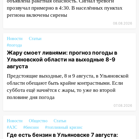
объявлена ракетная опасность. Сигнал тревоги
16:12
В Ульяновском госуниверситете
прозвучал примерно в 4:30. В населённых пунктах
разработают отечественный прибор для
региона включены сирены
цифровой ПЦР
08.08.2026
15:47
Ульяновцы могут вернуть деньги
Новости
за абонементы закрывшегося фитнес-
Статьи
#погода
клуба «Рекорд-Fitness»
Жару смоет ливнями: прогноз погоды в
15:34
После вмешательства
Ульяновской области на выходные 8-9
прокуратуры в селах Ульяновской
августа
области привели в порядок детские
Предстоящие выходные, 8 и 9 августа, в Ульяновской
площадки
области обещают быть крайне контрастными. Если
15:27
Прокуратура проверяет
суббота ещё начнётся с жары, то уже во второй
капремонт школы в селе Кивать
половине дня погода
07.08.2026
15:08
В Кузоватово после прокурорской
проверки обновили разметку на
Новости
пешеходных переходах
Общество
Статьи
#АЗС
#бензин
#топливный кризис
14:40
На проспекте Гая в Ульяновске
Где есть бензин в Ульяновске 7 августа: