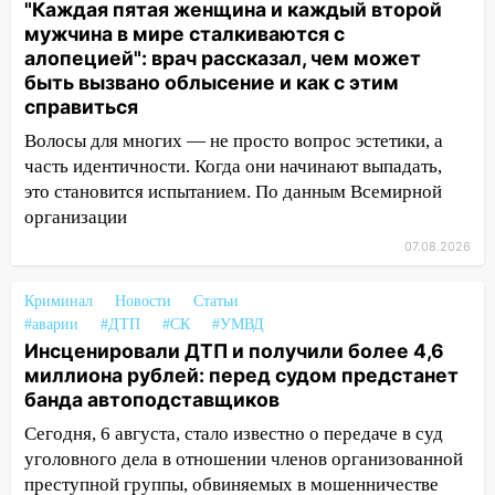
гранату: его задержали
"Каждая пятая женщина и каждый второй
мужчина в мире сталкиваются с
12:34
На Ульяновскую область
алопецией": врач рассказал, чем может
надвигается сильнейшая непогода: град
быть вызвано облысение и как с этим
и шквал до 27 м/с
справиться
12:31
Ульяновец хотел купить иномарку
Волосы для многих — не просто вопрос эстетики, а
из Европы и потерял 760 тысяч рублей
часть идентичности. Когда они начинают выпадать,
это становится испытанием. По данным Всемирной
12:20
В Чердаклинском районе
организации
столкнулись «Лада» и Chevrolet:
пострадал 14-летний подросток
07.08.2026
12:00
Где есть бензин в Ульяновске 7
Криминал
Новости
Статьи
августа: список АЗС
#аварии
#ДТП
#СК
#УМВД
Инсценировали ДТП и получили более 4,6
11:50
Заснул рядом с ребёнком и
миллиона рублей: перед судом предстанет
случайно задушил его: суд вынес
банда автоподставщиков
приговор
Сегодня, 6 августа, стало известно о передаче в суд
11:38
В Ленинском районе пожар
уголовного дела в отношении членов организованной
полностью уничтожил дачный дом и
преступной группы, обвиняемых в мошенничестве
сарай