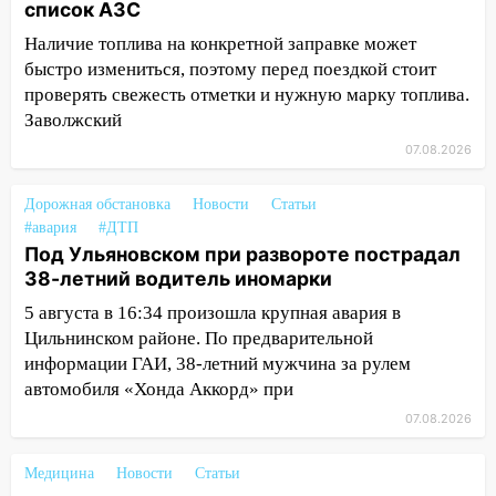
запретили остановку автомобилей на
список АЗС
50-метровом участке
Наличие топлива на конкретной заправке может
14:22
В Новом городе 8 августа пройдет
быстро измениться, поэтому перед поездкой стоит
большой фестиваль «Наше время» с
проверять свежесть отметки и нужную марку топлива.
мотофристайлом и концертом
Заволжский
«Мураками»
07.08.2026
14:04
Жару смоет ливнями: прогноз
Дорожная обстановка
погоды в Ульяновской области на
Новости
Статьи
#авария
#ДТП
выходные 8-9 августа
Под Ульяновском при развороте пострадал
13:30
В Ульяновске транспортные
38-летний водитель иномарки
полицейские проведут акцию «Час
5 августа в 16:34 произошла крупная авария в
пассажира»
Цильнинском районе. По предварительной
13:20
В Ульяновске за один день
информации ГАИ, 38-летний мужчина за рулем
обокрали женщину на пляже и
автомобиля «Хонда Аккорд» при
подростка в сквере
07.08.2026
13:01
В Димитровграде мужчина
Медицина
выбросил из машины страйкбольную
Новости
Статьи