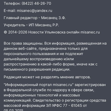
10:14
В Ульяновске двоих участников
Телефон: (8422) 46-26-70
коррупционной схемы при ЦГКБ
E-mail: misanec@yandex.ru
отправили в колонию на 7 и 8 лет
Главный редактор - Мисанец З.Ф.
09:52
Ночью беспилотники сбили над
Учредитель - ИП Мисанец Р.Р.
соседними Татарстаном и Саратовской
© 2014-2026 Новости Ульяновска онлайн
misanec.ru
областью
09:41
Диана Шурыгина уверовала в
Все права защищены. Вся информация, размещенная на
Бога в СИЗО
данном веб-сайте, предназначена только для
персонального пользования и не подлежит
09:35
В Ульяновске директора фирмы
дальнейшему воспроизведению и/или
будут судить за неуплату налогов на 48
распространению в какой-либо форме, иначе как с
млн рублей
письменного разрешения редакции.
08:22
Подросток на питбайке сбил
Редакция может не разделять мнение авторов.
велосипедистку: пострадали двое
"Информационный портал misanec.ru" зарегистрирован
в Федеральной службе по надзору в сфере связи,
07:20
Жара возвращается: ожидается
информационных технологий и массовых
знойный и сухой четверг
коммуникаций. Свидетельство о регистрации средства
массовой информации ЭЛ №ФС 77 - 61045 от
06:00
Под Ульяновском при развороте
05.03.2015