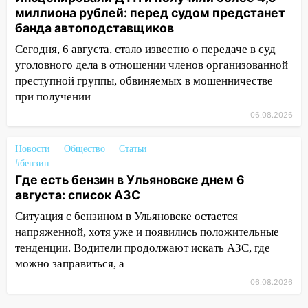
пострадал 14-летний подросток
миллиона рублей: перед судом предстанет
12:00
Где есть бензин в Ульяновске 7
банда автоподставщиков
августа: список АЗС
Сегодня, 6 августа, стало известно о передаче в суд
уголовного дела в отношении членов организованной
11:50
Заснул рядом с ребёнком и
преступной группы, обвиняемых в мошенничестве
случайно задушил его: суд вынес
приговор
при получении
06.08.2026
11:38
В Ленинском районе пожар
полностью уничтожил дачный дом и
Новости
Общество
Статьи
сарай
#бензин
11:38
В Госдуме предложили отменить
Где есть бензин в Ульяновске днем 6
ЕГЭ с 2027 года
августа: список АЗС
Ситуация с бензином в Ульяновске остается
11:25
В Ульяновске ИИ будет выявлять
напряженной, хотя уже и появились положительные
нарушителей на контейнерных
тенденции. Водители продолжают искать АЗС, где
площадках
можно заправиться, а
11:20
Ульяновская шахматистка
06.08.2026
Валерия Клейменова выиграла два
золота в составе сборной мира