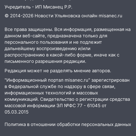
09:35
В Ульяновске директора фирмы
Учредитель - ИП Мисанец Р.Р.
будут судить за неуплату налогов на 48
млн рублей
© 2014-2026 Новости Ульяновска онлайн
misanec.ru
08:22
Подросток на питбайке сбил
Все права защищены. Вся информация, размещенная на
велосипедистку: пострадали двое
данном веб-сайте, предназначена только для
персонального пользования и не подлежит
07:20
Жара возвращается: ожидается
дальнейшему воспроизведению и/или
знойный и сухой четверг
распространению в какой-либо форме, иначе как с
06:00
письменного разрешения редакции.
Под Ульяновском при развороте
пострадал 38-летний водитель
Редакция может не разделять мнение авторов.
иномарки
"Информационный портал misanec.ru" зарегистрирован
05:00
«Каждая пятая женщина и каждый
в Федеральной службе по надзору в сфере связи,
второй мужчина в мире сталкиваются с
информационных технологий и массовых
коммуникаций. Свидетельство о регистрации средства
алопецией»: врач рассказал, чем может
массовой информации ЭЛ №ФС 77 - 61045 от
быть вызвано облысение и как с этим
05.03.2015
справиться
03:30
Гороскоп на 7 августа: пятница
Политика в отношении обработки персональных данных
принесет прилив творческой энергии и