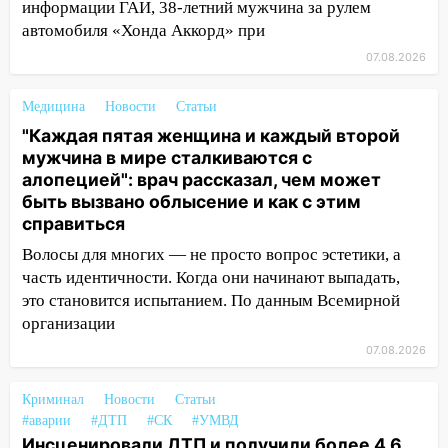
информации ГАИ, 38-летний мужчина за рулем
13:30
В Ульяновске транспортные
автомобиля «Хонда Аккорд» при
полицейские проведут акцию «Час
07.08.2026
пассажира»
13:20
В Ульяновске за один день
Медицина
Новости
Статьи
обокрали женщину на пляже и
"Каждая пятая женщина и каждый второй
подростка в сквере
мужчина в мире сталкиваются с
алопецией": врач рассказал, чем может
13:01
В Димитровграде мужчина
быть вызвано облысение и как с этим
выбросил из машины страйкбольную
справиться
гранату: его задержали
Волосы для многих — не просто вопрос эстетики, а
12:34
На Ульяновскую область
часть идентичности. Когда они начинают выпадать,
надвигается сильнейшая непогода: град
это становится испытанием. По данным Всемирной
и шквал до 27 м/с
организации
12:31
Ульяновец хотел купить иномарку
07.08.2026
из Европы и потерял 760 тысяч рублей
Криминал
Новости
Статьи
12:20
В Чердаклинском районе
#аварии
#ДТП
#СК
#УМВД
столкнулись «Лада» и Chevrolet:
Инсценировали ДТП и получили более 4,6