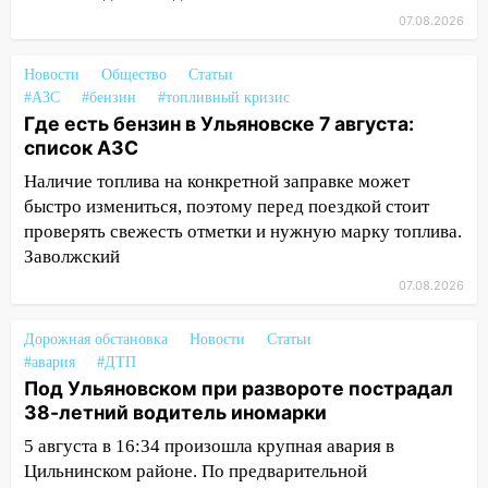
области привели в порядок детские
07.08.2026
площадки
15:27
Прокуратура проверяет
Новости
Общество
Статьи
капремонт школы в селе Кивать
#АЗС
#бензин
#топливный кризис
Где есть бензин в Ульяновске 7 августа:
15:08
В Кузоватово после прокурорской
список АЗС
проверки обновили разметку на
Наличие топлива на конкретной заправке может
пешеходных переходах
быстро измениться, поэтому перед поездкой стоит
14:40
На проспекте Гая в Ульяновске
проверять свежесть отметки и нужную марку топлива.
запретили остановку автомобилей на
Заволжский
50-метровом участке
07.08.2026
14:22
В Новом городе 8 августа пройдет
большой фестиваль «Наше время» с
Дорожная обстановка
Новости
Статьи
мотофристайлом и концертом
#авария
#ДТП
«Мураками»
Под Ульяновском при развороте пострадал
38-летний водитель иномарки
14:04
Жару смоет ливнями: прогноз
5 августа в 16:34 произошла крупная авария в
погоды в Ульяновской области на
выходные 8-9 августа
Цильнинском районе. По предварительной