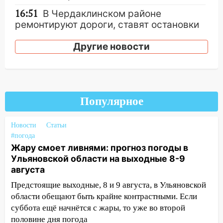
16:51
В Чердаклинском районе
ремонтируют дороги, ставят остановки
и проводят новое освещение
Другие новости
16:35
В Ульяновске установили ещё
девять бункеров для крупногабаритного
мусора
16:26
В Ульяновске бесплатно покажут
Популярное
матч «Волги» под открытым небом
16:12
В Ульяновском госуниверситете
Новости
Статьи
разработают отечественный прибор для
#погода
цифровой ПЦР
Жару смоет ливнями: прогноз погоды в
Ульяновской области на выходные 8-9
15:47
Ульяновцы могут вернуть деньги
августа
за абонементы закрывшегося фитнес-
Предстоящие выходные, 8 и 9 августа, в Ульяновской
клуба «Рекорд-Fitness»
области обещают быть крайне контрастными. Если
15:34
После вмешательства
суббота ещё начнётся с жары, то уже во второй
прокуратуры в селах Ульяновской
половине дня погода