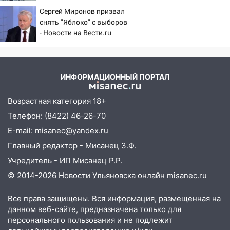
потребовали ужесточить -
сообщницу мошенников
Сергей Миронов призвал
Новости на Вести.ru
снять "Яблоко" с выборов
16:12
Едва не перерезал горло: в
- Новости на Вести.ru
Вешкайме посиделки с судимым
знакомым закончились для женщины
больницей
ИНФОРМАЦИОННЫЙ ПОРТАЛ
16:06
18-летняя девушка без прав
перевернулась на мопеде и попала в
Возрастная категория 18+
больницу
Телефон: (8422) 46-26-70
15:59
Ульяновец отдал более 14
E-mail: misanec@yandex.ru
миллионов рублей за криминальное
покровительство
Главный редактор - Мисанец З.Ф.
Учредитель - ИП Мисанец Р.Р.
15:32
На «кольце» кроссовер сбил 18-
летнего мопедиста
© 2014-2026 Новости Ульяновска онлайн
misanec.ru
15:00
В Ульяновске после тройного ДТП
Все права защищены. Вся информация, размещенная на
госпитализировали 25-летнего байкера
данном веб-сайте, предназначена только для
персонального пользования и не подлежит
14:32
На Ульяновскую область