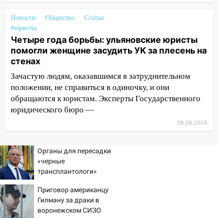
22:58
Соцсети: на проспекте Тюленева
Новости
Общество
Статьи
ДТП с мотоциклистом
#юристы
20:22
Мошенники обманули 92-летнюю
Четыре года борьбы: ульяновские юристы
жительницу Ульяновской области
помогли женщине засудить УК за плесень на
стенах
19:14
Житель Ульяновской области
Зачастую людям, оказавшимся в затруднительном
подвез троих незнакомцев на трассе и
положении, не справиться в одиночку, и они
заработал уголовное дело
обращаются к юристам. Эксперты Государственного
18:14
Прогноз погоды на 6 августа в
юридического бюро —
Ульяновской области
06.08.2026
18:00
Мотофристайл, рок и силовой
экстрим: в Ульяновске пройдет
Органы для пересадки
большой фестиваль «Наше время»
«черные
трансплантологи»
17:30
Где есть бензин в Ульяновске 5
извлекали у еще живых
августа после рабочего дня: список АЗС
Приговор американцу
пациентов
Гилману за драки в
17:05
«Обыск» по видеосвязи: в
воронежском СИЗО
Ульяновске задержали 19-летнюю