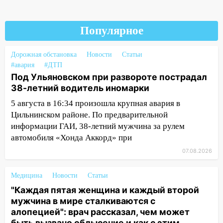
14:23
67% ульяновцев готовы
передумать увольняться, если им
повысят зарплату
Популярное
14:01
Инсценировали ДТП и получили
Дорожная обстановка
Новости
Статьи
более 4,6 миллиона рублей: перед
#авария
#ДТП
судом предстанет банда
Под Ульяновском при развороте пострадал
автоподставщиков
38-летний водитель иномарки
13:36
В Инзе произошел крупный пожар
5 августа в 16:34 произошла крупная авария в
Цильнинском районе. По предварительной
13:00
В суде защитили репутацию
информации ГАИ, 38-летний мужчина за рулем
мужчины, которого необоснованно
автомобиля «Хонда Аккорд» при
обвиняли в жестоком обращении с
животными
07.08.2026
12:28
Миллион на «льготниках»: в
Медицина
Новости
Статьи
Ульяновской области перевозчик
"Каждая пятая женщина и каждый второй
провернул хитрую схему с чужими
мужчина в мире сталкиваются с
проездными
алопецией": врач рассказал, чем может
12:10
Ульяновский алиментщик накопил
быть вызвано облысение и как с этим