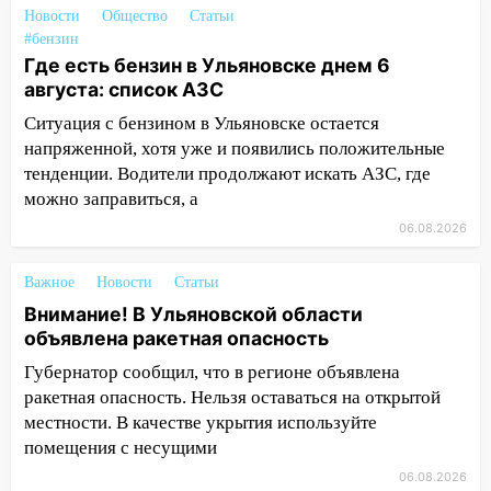
09:50
В Ульяновске черный коршун
Новости
Общество
Статьи
застрял в тепловозе
#бензин
Где есть бензин в Ульяновске днем 6
09:44
Ульяновские спасатели помогли
августа: список АЗС
юному велосипедисту на улице
Чернышевского
Ситуация с бензином в Ульяновске остается
напряженной, хотя уже и появились положительные
08:21
В Заволжском районе украли два
тенденции. Водители продолжают искать АЗС, где
велосипеда
можно заправиться, а
07:18
В Ульяновск идет
06.08.2026
тридцатиградусная жара: какая будет
погода в четверг
Важное
Новости
Статьи
06:00
Четыре года борьбы: ульяновские
Внимание! В Ульяновской области
юристы помогли женщине засудить УК
объявлена ракетная опасность
за плесень на стенах
Губернатор сообщил, что в регионе объявлена
05:00
ракетная опасность. Нельзя оставаться на открытой
Кому 6 августа звезды сулят
прибыль, а кому — испытания на
местности. В качестве укрытия используйте
прочность
помещения с несущими
05.08.2026
06.08.2026