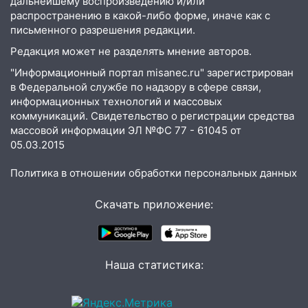
дальнейшему воспроизведению и/или
надвигается жара
распространению в какой-либо форме, иначе как с
письменного разрешения редакции.
14:08
Пешеход переходил по «зебре»:
подробности серьезной аварии на
Редакция может не разделять мнение авторов.
Фруктовой
"Информационный портал misanec.ru" зарегистрирован
13:30
В Димитровграде на улице
в Федеральной службе по надзору в сфере связи,
информационных технологий и массовых
Трудовой горело здание
коммуникаций. Свидетельство о регистрации средства
13:00
Водитель без прав врезался в
массовой информации ЭЛ №ФС 77 - 61045 от
припаркованный автомобиль
05.03.2015
12:37
Переезжал «зебру» на
Политика в отношении обработки персональных данных
велосипеде и попал под колеса
Скачать приложение:
12:18
Вспыхнул изнутри: в
Железнодорожном районе горела дача
11:33
В Засвияжье под колёса авто
попал мужчина
Наша статистика:
11:17
В Радищевском районе сгорели
хозяйственные постройки