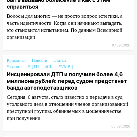
120 тысяч долга
справиться
11:49
Снят режим «Ракетная
Волосы для многих — не просто вопрос эстетики, а
опасность» на территории Ульяновской
часть идентичности. Когда они начинают выпадать,
области
это становится испытанием. По данным Всемирной
организации
11:30
Кабмин РФ разрешил до 1 июля
07.08.2026
2027 года импорт, выпуск и обращение
бензина Евро 2, Евро 3, Евро 4
Криминал
Новости
Статьи
11:12
Соцсети: на Рябикова автомобиль
#аварии
#ДТП
#СК
#УМВД
врезался в забор
Инсценировали ДТП и получили более 4,6
миллиона рублей: перед судом предстанет
10:27
Где есть бензин в Ульяновске
банда автоподставщиков
днем 6 августа: список АЗС
Сегодня, 6 августа, стало известно о передаче в суд
10:16
Внимание! В Ульяновской области
уголовного дела в отношении членов организованной
объявлена ракетная опасность
преступной группы, обвиняемых в мошенничестве
при получении
10:00
В Старомайнском районе утонул
51-летний мужчина
06.08.2026