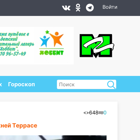
Войти
х
Гороскоп
648
0
жней Террасе