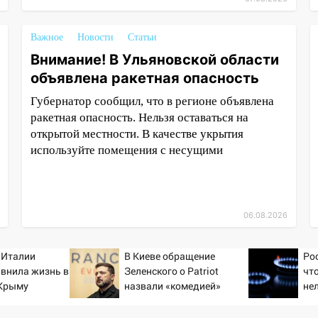
Важное
Новости
Статьи
Внимание! В Ульяновской области
объявлена ракетная опасность
Губернатор сообщил, что в регионе объявлена
ракетная опасность. Нельзя оставаться на
открытой местности. В качестве укрытия
используйте помещения с несущими
06.08.2026
 Италии
В Киеве обращение
Ро
авнила жизнь в
Зеленского о Patriot
чт
 Крыму
назвали «комедией»
не
са