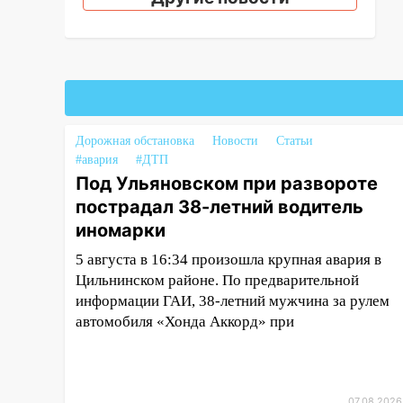
03:30
Гороскоп на 7 августа:
пятница принесет прилив
творческой энергии и отличные
шансы исправить старые
ошибки
06.08.2026
Дорожная обстановка
Новости
Статьи
23:20
Прогноз погоды на 7
#авария
#ДТП
августа в Ульяновской области
Под Ульяновском при развороте
20:04
Ульяновцев приглашают
пострадал 38-летний водитель
на забег, посвящённый Дню
иномарки
воздушного флота России
5 августа в 16:34 произошла крупная авария в
19:12
В Ульяновской области
Цильнинском районе. По предварительной
руководителя частной
информации ГАИ, 38-летний мужчина за рулем
компании наказали за сокрытие
автомобиля «Хонда Аккорд» при
прошлого своего сотрудник
18:02
В Ульяновск едут звезды
баскетбола!
07.08.2026