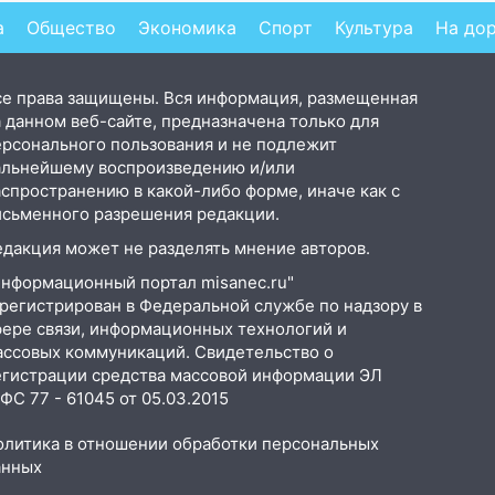
а
Общество
Экономика
Спорт
Культура
На до
се права защищены. Вся информация, размещенная
 данном веб-сайте, предназначена только для
ерсонального пользования и не подлежит
альнейшему воспроизведению и/или
аспространению в какой-либо форме, иначе как с
исьменного разрешения редакции.
едакция может не разделять мнение авторов.
Информационный портал misanec.ru"
арегистрирован в Федеральной службе по надзору в
фере связи, информационных технологий и
ассовых коммуникаций. Свидетельство о
егистрации средства массовой информации ЭЛ
С 77 - 61045 от 05.03.2015
олитика в отношении обработки персональных
анных