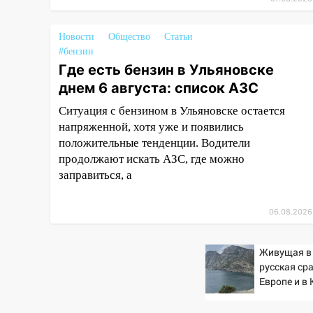
17:08
Ульяновский областной
суд оставил в силе приговор
Новости
Общество
Статьи
руководству
#бензин
«УльяновскФармации» за
Где есть бензин в Ульяновске
махинации на 3,2 млн рублей
днем 6 августа: список АЗС
16:09
Ветераны легкой
Ситуация с бензином в Ульяновске остается
атлетики из Ульяновска
напряженной, хотя уже и появились
успешно выступили на
положительные тенденции. Водители
Чемпионате России
продолжают искать АЗС, где можно
16:02
В Ульяновской области
заправиться, а
убрали более 28% площадей
зерновых и зернобобовых
06.08.2026
культур
15:51
Бросила кирпич в жену
Живущая в
брата: в Ульяновской области
русская ср
завели дело на агрессивную
Европе и в
женщину