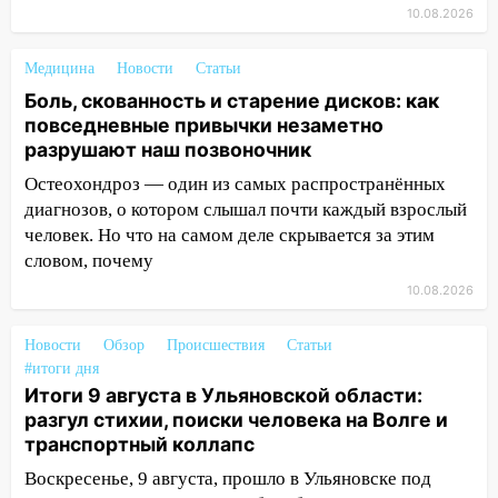
10.08.2026
16:00
В Ульяновске во время шторма на
Волге пропал известный блогер: нужна
помощь в поисках
Медицина
Новости
Статьи
Боль, скованность и старение дисков: как
15:28
Соцсети: на «Ауди» упало дерево
повседневные привычки незаметно
в Новом городе
разрушают наш позвоночник
15:12
В Ульяновске выгорела кухня в
Остеохондроз — один из самых распространённых
многоэтажке
диагнозов, о котором слышал почти каждый взрослый
человек. Но что на самом деле скрывается за этим
14:18
Гинеколог рассказала о том, с
словом, почему
какими сложностями сталкиваются
молодые мамы
10.08.2026
13:02
Соцсети: на улице Розы
Новости
Обзор
Происшествия
Статьи
Люксембург дерево упало на
#итоги дня
автомобиль
Итоги 9 августа в Ульяновской области:
разгул стихии, поиски человека на Волге и
13:00
«Благоприятный период для
транспортный коллапс
новых начинаний: гороскоп для всех
знаков зодиака на неделю с 10 по 16
Воскресенье, 9 августа, прошло в Ульяновске под
августа