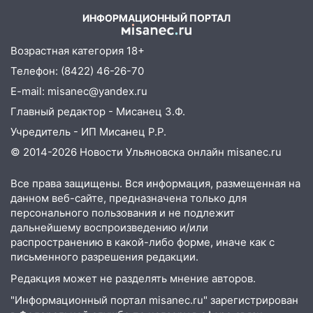
области днем 9 августа
ИНФОРМАЦИОННЫЙ ПОРТАЛ
05:05
День, когда всё может
измениться: гороскоп на 9 августа —
Возрастная категория 18+
три знака получат шанс, который нельзя
Телефон: (8422) 46-26-70
упустить
E-mail: misanec@yandex.ru
08.08.2026
Главный редактор - Мисанец З.Ф.
20:10
Во время урагана в Ульяновске на
Волге перевернулась лодка
Учредитель - ИП Мисанец Р.Р.
© 2014-2026 Новости Ульяновска онлайн
misanec.ru
19:55
В Ульяновске упавшее дерево
заблокировало в машине двух женщин
Все права защищены. Вся информация, размещенная на
17:15
В Ульяновской области
данном веб-сайте, предназначена только для
ремонтируют девять мостов: один уже
персонального пользования и не подлежит
дальнейшему воспроизведению и/или
готов, ещё два — почти завершены
распространению в какой-либо форме, иначе как с
17:00
«Ульяновскалипсис»: последствия
письменного разрешения редакции.
урагана 8 августа
Редакция может не разделять мнение авторов.
16:38
Прогноз погоды в Ульяновской
"Информационный портал misanec.ru" зарегистрирован
области на 9 августа