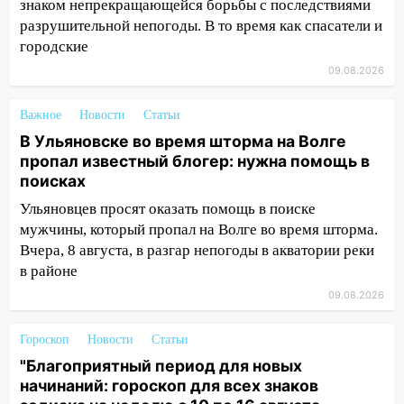
знаком непрекращающейся борьбы с последствиями
разрушительной непогоды. В то время как спасатели и
13:00
На проспекте Тюленева в
городские
Ульяновске образовалось «море»
09.08.2026
12:57
В Ульяновской области ожидается
крупный град
Важное
Новости
Статьи
12:11
Где есть бензин в Ульяновске 9
В Ульяновске во время шторма на Волге
августа: список АЗС
пропал известный блогер: нужна помощь в
поисках
11:55
Соцсети: светофор упал на
Ульяновцев просят оказать помощь в поиске
машину во время сильного ливня в
мужчины, который пропал на Волге во время шторма.
Ульяновске
Вчера, 8 августа, в разгар непогоды в акватории реки
11:00
В Ульяновской области люди в
в районе
СНТ сидят без света
09.08.2026
10:13
Прокуратура подвела итоги
недели в Ульяновской области
Гороскоп
Новости
Статьи
"Благоприятный период для новых
09:18
Из-за ливня заблокировано
начинаний: гороскоп для всех знаков
движение трамваев в Ульяновске