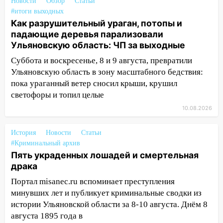
03:00
День скрытых ловушек и
Новости
Обзор
Статьи
внезапных подарков судьбы: гороскоп
#итоги выходных
на 10 августа
Как разрушительный ураган, потопы и
падающие деревья парализовали
09.08.2026
Ульяновскую область: ЧП за выходные
21:58
В Ульяновске около «нового»
Суббота и воскресенье, 8 и 9 августа, превратили
моста утопили автомобиль «Вольво»
Ульяновскую область в зону масштабного бедствия:
20:20
Итоги 9 августа в Ульяновской
пока ураганный ветер сносил крыши, крушил
области: разгул стихии, поиски
светофоры и топил целые
человека на Волге и транспортный
10.08.2026
коллапс
19:43
Из-за ураганного ветра упали
История
Новости
Статьи
деревья в парке «Победы»
#Криминальный архив
Пять украденных лошадей и смертельная
18:00
Пепелище на Балтийской: в
драка
Заволжье ульяновские спасатели
Портал misanec.ru вспоминает преступления
ликвидировали крупный пожар
минувших лет и публикует криминальные сводки из
17:15
Прогноз погоды на 10 августа в
истории Ульяновской области за 8-10 августа. Днём 8
Ульяновской области
августа 1895 года в