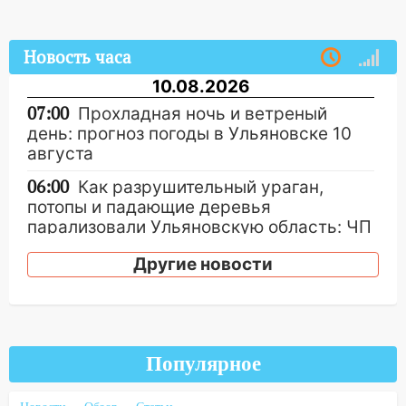
Новость часа
10.08.2026
07:00
Прохладная ночь и ветреный
день: прогноз погоды в Ульяновске 10
августа
06:00
Как разрушительный ураган,
потопы и падающие деревья
парализовали Ульяновскую область: ЧП
за выходные
Другие новости
05:50
Пять украденных лошадей и
смертельная драка
05:00
Боль, скованность и старение
дисков: как повседневные привычки
Популярное
незаметно разрушают наш позвоночник