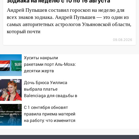
зодиака на неделю с 10 по 16 августа
09:15
Ураган, изнасилование ребенка,
Андрей Пупышев составил гороскоп на неделю для
автоподставы и атака беспилотников:
всех знаков зодиака. Андрей Пупышев — это один из
важные итоги прошедшей недели в
самых авторитетных астрологов Ульяновской области,
Ульяновской области
который почти
08:20
В Ульяновске восстановили
09.08.2026
трамвайную и троллейбусную
инфраструктуру после шторма
Хуситы накрыли
08:19
Внимание! В Цильнинском районе
ракетами порт Аль-Моха:
пропал 67-летний мужчина
десятки жертв
08:11
На Ульяновск снова надвигается
Дочь Брюса Уиллиса
непогода
выбрала платье
Balenciaga для свадьбы в
07:30
Евро-3 вместо Евро-5: что
Сан-Вэлли
означают классы бензина и можно ли
С 1 сентября обновят
заливать «старое» топливо в
правила приема матерей
на работу: что изменится
современные автомобили
06:30
Какая погода будет в Ульяновской