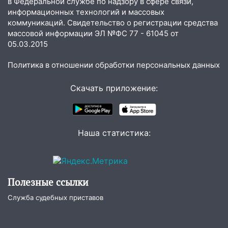
в Федеральной службе по надзору в сфере связи,
информационных технологий и массовых
16:34
Из-за мощной непогоды в
коммуникаций. Свидетельство о регистрации средства
Ульяновске отменили фестиваль «Наше
массовой информации ЭЛ №ФС 77 - 61045 от
время»
05.03.2015
16:17
Мелекесский район первым в
Политика в отношении обработки персональных данных
Ульяновской области намолотил более
100 тысяч тонн зерна
Скачать приложение:
15:17
В колледжи и техникумы
Ульяновской области подали более 10
тысяч заявлений
Наша статистика:
15:04
Фоторепортаж с улиц Ульяновска
после шторма: поваленные деревья и
затопленные улицы
Полезные ссылки
14:28
Ураган вырвал остановку на улице
Деева в Заволжье
Служба судебных приставов
14:26
Жители Ульяновска сами
пытаются расчистить ливнёвки, не