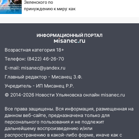
Зеленского по
13:10
В Заволжском районе дерево
принуждению к миру: как
упало во дворе
ответила Россия, полный
13:08
Ураган ударил по Ульяновску:
разбор провала операции
сорванные крыши, поваленные деревья,
Украины от военкора
Коца
затопленные улицы и остановившиеся
ИНФОРМАЦИОННЫЙ ПОРТАЛ
трамваи
Возрастная категория 18+
12:17
Ульяновск накрыл крупный град:
Телефон: (8422) 46-26-70
после ливня город снова уходит под
воду
E-mail: misanec@yandex.ru
Главный редактор - Мисанец З.Ф.
12:12
Прокуратура взяла на контроль
ДТП с шестилетним ребёнком на улице
Учредитель - ИП Мисанец Р.Р.
Федерации
© 2014-2026 Новости Ульяновска онлайн
misanec.ru
12:01
Пьяная женщина сбила
Все права защищены. Вся информация, размещенная на
шестилетнего ребёнка на улице
данном веб-сайте, предназначена только для
Федерации: возбуждено уголовное дело
персонального пользования и не подлежит
дальнейшему воспроизведению и/или
11:16
В Ульяновске ищут 37-летнего
распространению в какой-либо форме, иначе как с
мужчину, пропавшего ещё 19 июля