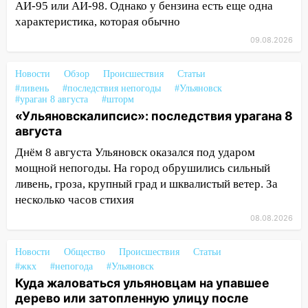
АИ-95 или АИ-98. Однако у бензина есть еще одна
15:17
В колледжи и техникумы
характеристика, которая обычно
Ульяновской области подали более 10
09.08.2026
тысяч заявлений
15:04
Фоторепортаж с улиц Ульяновска
Новости
Обзор
Происшествия
Статьи
#ливень
после шторма: поваленные деревья и
#последствия непогоды
#Ульяновск
#ураган 8 августа
#шторм
затопленные улицы
«Ульяновскалипсис»: последствия урагана 8
14:28
августа
Ураган вырвал остановку на улице
Деева в Заволжье
Днём 8 августа Ульяновск оказался под ударом
мощной непогоды. На город обрушились сильный
14:26
Жители Ульяновска сами
ливень, гроза, крупный град и шквалистый ветер. За
пытаются расчистить ливнёвки, не
несколько часов стихия
дождавшись коммунальщиков
08.08.2026
14:16
Шторм продолжает ломать город:
на улице Любови Шевцовой рухнул
Новости
Общество
Происшествия
Статьи
светофор
#жкх
#непогода
#Ульяновск
14:14
Куда жаловаться ульяновцам на упавшее
Студента из Ульяновска обманули
дерево или затопленную улицу после
мошенники под видом преподавателя