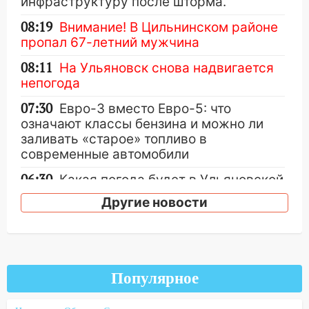
инфраструктуру после шторма.
08:19
Внимание! В Цильнинском районе
пропал 67-летний мужчина
08:11
На Ульяновск снова надвигается
непогода
07:30
Евро-3 вместо Евро-5: что
означают классы бензина и можно ли
заливать «старое» топливо в
современные автомобили
06:30
Какая погода будет в Ульяновской
области днем 9 августа
Другие новости
05:05
День, когда всё может
измениться: гороскоп на 9 августа —
три знака получат шанс, который нельзя
упустить
Популярное
08.08.2026
20:10
Во время урагана в Ульяновске на