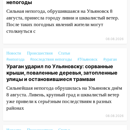
непогоды
14:12
Куда жаловаться ульяновцам на
Сильная непогода, обрушившаяся на Ульяновск 8
упавшее дерево или затопленную улицу
августа, принесла городу ливни и шквалистый ветер.
после непогоды
После таких погодных явлений жители могут
13:59
В Новом городе ураганным
столкнуться с
ветром сорвало опалубку со
08.08.2026
строящегося дома
13:54
В мэрии Ульяновска рассказали,
Новости
Происшествия
Статьи
как устраняют последствия мощного
#непогода
#последствия непогоды
#Ульяновск
#ураган
Ураган ударил по Ульяновску: сорванные
шторма
крыши, поваленные деревья, затопленные
13:49
Стихия продолжает крушить
улицы и остановившиеся трамваи
Ульяновск: дерево рухнуло на дом на
Сильнейшая непогода обрушилась на Ульяновск днём
Орджоникидзе
8 августа. Ливень, крупный град и шквалистый ветер
13:47
На Нижней Террасе мощным
уже привели к серьёзным последствиям в разных
ветром вырвало дерево с корнем
районах
08.08.2026
13:46
Сильный ветер сорвал крышу с
СТО на проспекте Созидателей