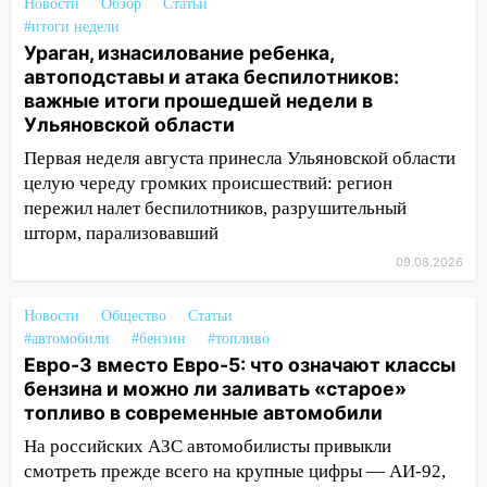
Новости
Обзор
Статьи
Волге перевернулась лодка
#итоги недели
Ураган, изнасилование ребенка,
19:55
В Ульяновске упавшее дерево
автоподставы и атака беспилотников:
заблокировало в машине двух женщин
важные итоги прошедшей недели в
Ульяновской области
17:15
В Ульяновской области
ремонтируют девять мостов: один уже
Первая неделя августа принесла Ульяновской области
готов, ещё два — почти завершены
целую череду громких происшествий: регион
пережил налет беспилотников, разрушительный
17:00
«Ульяновскалипсис»: последствия
шторм, парализовавший
урагана 8 августа
09.08.2026
16:38
Прогноз погоды в Ульяновской
области на 9 августа
Новости
Общество
Статьи
16:34
#автомобили
Из-за мощной непогоды в
#бензин
#топливо
Евро-3 вместо Евро-5: что означают классы
Ульяновске отменили фестиваль «Наше
бензина и можно ли заливать «старое»
время»
топливо в современные автомобили
16:17
Мелекесский район первым в
На российских АЗС автомобилисты привыкли
Ульяновской области намолотил более
смотреть прежде всего на крупные цифры — АИ-92,
100 тысяч тонн зерна