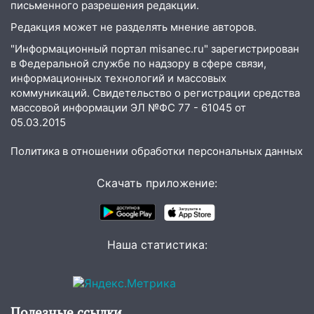
письменного разрешения редакции.
10:30
От мотофристайла до прогулки с
Редакция может не разделять мнение авторов.
хаски: куда сходить в Ульяновской
"Информационный портал misanec.ru" зарегистрирован
области 8–9 августа
в Федеральной службе по надзору в сфере связи,
10:11
Директора ульяновской
информационных технологий и массовых
«Нефтяной топливной компании» будут
коммуникаций. Свидетельство о регистрации средства
судить за неуплату 48,4 млн рублей
массовой информации ЭЛ №ФС 77 - 61045 от
налогов
05.03.2015
09:28
Дети на дорогах: пострадали
Политика в отношении обработки персональных данных
велосипедисты, мотоциклисты и
пешеходы. Обзор крупных аварий в
Скачать приложение:
Ульяновской области
08:30
Поджог со свечой, 16 сгоревших
домов и выстрел за водку
Наша статистика:
07:50
Какая погоды будет днем 8
августа
06:45
Императорский мост в
Полезные ссылки