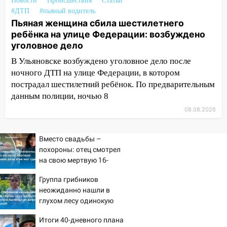
Новости
Происшествия
Статьи
13:35
Непогода продолжает бить по
#ДТП
#пьяный водитель
транспорту: в Ульяновске трамвай
Пьяная женщина сбила шестилетнего
сошёл с рельсов
ребёнка на улице Федерации: возбуждено
уголовное дело
13:22
Упавшие деревья перекрыли
дороги в Ульяновске: фото
В Ульяновске возбуждено уголовное дело после
ночного ДТП на улице Федерации, в котором
13:17
Непогода в Ульяновске не
пострадал шестилетний ребёнок. По предварительным
закончится сегодня: сильные ливни
данным полиции, ночью 8
сохранятся 9 августа
08.08.2026
13:15
Трижды «брал в долг» без спроса:
житель Вешкаймского района похитил у
Вместо свадьбы –
знакомого 191 тысячу рублей
похороны: отец смотрел
на свою мертвую 16-
13:14
Ураган оторвал светофор на
летнюю дочь и не мог
проспекте Филатова в Ульяновске
Группа грибников
сдержать слезы
неожиданно нашли в
13:12
Дерево пробило крышу дома на
глухом лесу одинокую
Новгородской в Ульяновске и рухнуло
испуганную маленькую
на электрощит
Итоги 40-дневного плана
девочку с игрушкой