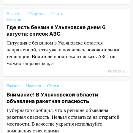
более 4,6 миллиона рублей: перед
судом предстанет банда
Новости
Общество
Статьи
автоподставщиков
#бензин
13:36
В Инзе произошел крупный пожар
Где есть бензин в Ульяновске днем 6
августа: список АЗС
13:00
В суде защитили репутацию
Ситуация с бензином в Ульяновске остается
мужчины, которого необоснованно
напряженной, хотя уже и появились положительные
обвиняли в жестоком обращении с
тенденции. Водители продолжают искать АЗС, где
животными
можно заправиться, а
12:28
Миллион на «льготниках»: в
06.08.2026
Ульяновской области перевозчик
провернул хитрую схему с чужими
Важное
Новости
Статьи
проездными
Внимание! В Ульяновской области
12:10
Ульяновский алиментщик накопил
объявлена ракетная опасность
120 тысяч долга
Губернатор сообщил, что в регионе объявлена
11:49
Снят режим «Ракетная
ракетная опасность. Нельзя оставаться на открытой
опасность» на территории Ульяновской
местности. В качестве укрытия используйте
области
помещения с несущими