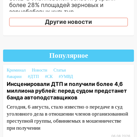
более 28% площадей зерновых и
зернобобовых культур
Другие новости
15:51
Бросила кирпич в жену брата: в
Ульяновской области завели дело на
агрессивную женщину
15:47
На улице Радищева сбили
курьера: крупная авария в Ульяновске
Популярное
15:15
Проводил до квартиры и ограбил:
Криминал
Новости
Статьи
новый кавалер женщины оказался
#аварии
#ДТП
#СК
#УМВД
рецидивистом
Инсценировали ДТП и получили более 4,6
14:26
В Ульяновске ограничат движение
миллиона рублей: перед судом предстанет
по улице Ефремова
банда автоподставщиков
Сегодня, 6 августа, стало известно о передаче в суд
14:23
67% ульяновцев готовы
уголовного дела в отношении членов организованной
передумать увольняться, если им
преступной группы, обвиняемых в мошенничестве
повысят зарплату
при получении
14:01
Инсценировали ДТП и получили
06.08.2026