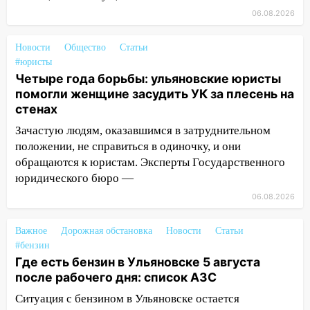
06.08.2026
11:30
Кабмин РФ разрешил до 1 июля
2027 года импорт, выпуск и обращение
бензина Евро 2, Евро 3, Евро 4
Новости
Общество
Статьи
#юристы
11:12
Соцсети: на Рябикова автомобиль
Четыре года борьбы: ульяновские юристы
врезался в забор
помогли женщине засудить УК за плесень на
стенах
10:27
Где есть бензин в Ульяновске
днем 6 августа: список АЗС
Зачастую людям, оказавшимся в затруднительном
положении, не справиться в одиночку, и они
10:16
Внимание! В Ульяновской области
обращаются к юристам. Эксперты Государственного
объявлена ракетная опасность
юридического бюро —
10:00
В Старомайнском районе утонул
06.08.2026
51-летний мужчина
Важное
Дорожная обстановка
Новости
Статьи
09:50
В Ульяновске черный коршун
#бензин
застрял в тепловозе
Где есть бензин в Ульяновске 5 августа
после рабочего дня: список АЗС
09:44
Ульяновские спасатели помогли
юному велосипедисту на улице
Ситуация с бензином в Ульяновске остается
Чернышевского