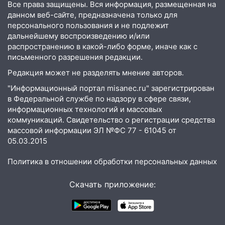
Все права защищены. Вся информация, размещенная на
больницей
данном веб-сайте, предназначена только для
16:06
18-летняя девушка без прав
персонального пользования и не подлежит
перевернулась на мопеде и попала в
дальнейшему воспроизведению и/или
больницу
распространению в какой-либо форме, иначе как с
письменного разрешения редакции.
15:59
Ульяновец отдал более 14
Редакция может не разделять мнение авторов.
миллионов рублей за криминальное
покровительство
"Информационный портал misanec.ru" зарегистрирован
в Федеральной службе по надзору в сфере связи,
15:32
На «кольце» кроссовер сбил 18-
информационных технологий и массовых
летнего мопедиста
коммуникаций. Свидетельство о регистрации средства
массовой информации ЭЛ №ФС 77 - 61045 от
15:00
В Ульяновске после тройного ДТП
05.03.2015
госпитализировали 25-летнего байкера
Политика в отношении обработки персональных данных
14:32
На Ульяновскую область
надвигается жара
Скачать приложение:
14:08
Пешеход переходил по «зебре»:
подробности серьезной аварии на
Фруктовой