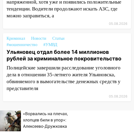
напряженной, хотя уже и появились положительные
тенденции. Водители продолжают искать АЗС, где
08:21
В Заволжском районе украли два
можно заправиться, а
велосипеда
05.08.2026
07:18
В Ульяновск идет
тридцатиградусная жара: какая будет
Криминал
Новости
Статьи
погода в четверг
#мошенничество
#УМВД
Ульяновец отдал более 14 миллионов
06:00
Четыре года борьбы: ульяновские
рублей за криминальное покровительство
юристы помогли женщине засудить УК
за плесень на стенах
Полицейские завершили расследование уголовного
дела в отношении 35-летнего жителя Ульяновска,
05:00
Кому 6 августа звезды сулят
обвиняемого в вымогательстве денежных средств у
прибыль, а кому — испытания на
представителя
прочность
05.08.2026
05.08.2026
22:58
Соцсети: на проспекте Тюленева
«Ворвались на плечах,
ДТП с мотоциклистом
хлопцев били в упор»:
20:22
Мошенники обманули 92-летнюю
Алексеево-Дружковка
жительницу Ульяновской области
стала могильником для