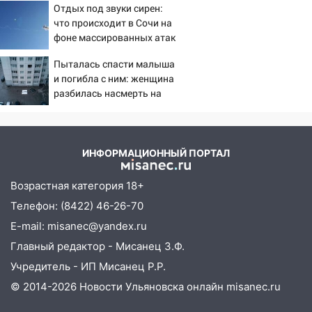
Отдых под звуки сирен:
«птах Мадьяра»
19:14
Житель Ульяновской области
что происходит в Сочи на
подвез троих незнакомцев на трассе и
фоне массированных атак
заработал уголовное дело
беспилотников
Пыталась спасти малыша
18:14
Прогноз погоды на 6 августа в
и погибла с ним: женщина
Ульяновской области
разбилась насмерть на
глазах у детей 06/08/2026
18:00
Мотофристайл, рок и силовой
– Новости
экстрим: в Ульяновске пройдет
большой фестиваль «Наше время»
ИНФОРМАЦИОННЫЙ ПОРТАЛ
17:30
Где есть бензин в Ульяновске 5
Возрастная категория 18+
августа после рабочего дня: список АЗС
Телефон: (8422) 46-26-70
17:05
«Обыск» по видеосвязи: в
E-mail: misanec@yandex.ru
Ульяновске задержали 19-летнюю
Главный редактор - Мисанец З.Ф.
сообщницу мошенников
Учредитель - ИП Мисанец Р.Р.
16:12
Едва не перерезал горло: в
© 2014-2026 Новости Ульяновска онлайн
misanec.ru
Вешкайме посиделки с судимым
знакомым закончились для женщины