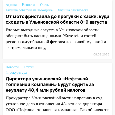
08:30
Поджог со свечой, 16 сгоревших
Афиша
Новости
Статьи
#афиша событий на выходные
домов и выстрел за водку
#афиша Ульяновска
От мотофристайла до прогулки с хаски: куда
07:50
Какая погоды будет днем 8
сходить в Ульяновской области 8–9 августа
августа
Вторые выходные августа в Ульяновской области
06:45
Императорский мост в
обещают быть насыщенными. Жителей и гостей
Ульяновске останется закрытым до
региона ждут большой фестиваль с живой музыкой и
утра 10 августа
экстремальными шоу,
08.08.2026
05:18
Судьба готовит сюрприз: гороскоп
на 8 августа — кому повезет с
деньгами, а кого ждет неожиданная
Новости
Статьи
#прокуратура
встреча
Директора ульяновской «Нефтяной
04:47
В Ульяновской области объявили
топливной компании» будут судить за
ракетную опасность: звучат сирены
неуплату 48,4 млн рублей налогов
07.08.2026
Прокуратура Ульяновской области направила в суд
20:40
уголовное дело в отношении 48-летнего директора
Ульяновские аграрии смогут
купить тракторы с отсрочкой платежа
ООО «Нефтяная топливная компания». Его обвиняют в