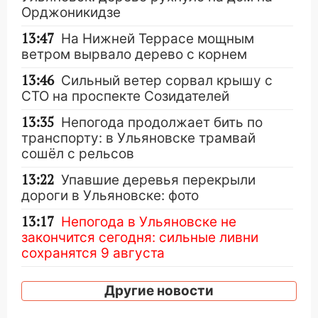
Орджоникидзе
13:47
На Нижней Террасе мощным
ветром вырвало дерево с корнем
13:46
Сильный ветер сорвал крышу с
СТО на проспекте Созидателей
13:35
Непогода продолжает бить по
транспорту: в Ульяновске трамвай
сошёл с рельсов
13:22
Упавшие деревья перекрыли
дороги в Ульяновске: фото
13:17
Непогода в Ульяновске не
закончится сегодня: сильные ливни
сохранятся 9 августа
13:15
Трижды «брал в долг» без спроса:
Другие новости
житель Вешкаймского района похитил у
знакомого 191 тысячу рублей