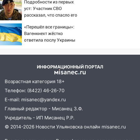
Подробности из первых
16:51
В Чердаклинском районе
уст: Участник СВО
ремонтируют дороги, ставят остановки
рассказал, что спасло его
и проводят новое освещение
в схватке с медведем
«Перешёл все границы»:
16:35
В Ульяновске установили ещё
Вагенкнехт жёстко
девять бункеров для крупногабаритного
ответила послу Украины
мусора
16:26
В Ульяновске бесплатно покажут
матч «Волги» под открытым небом
ИНФОРМАЦИОННЫЙ ПОРТАЛ
16:12
В Ульяновском госуниверситете
разработают отечественный прибор для
Возрастная категория 18+
цифровой ПЦР
Телефон: (8422) 46-26-70
15:47
E-mail: misanec@yandex.ru
Ульяновцы могут вернуть деньги
за абонементы закрывшегося фитнес-
Главный редактор - Мисанец З.Ф.
клуба «Рекорд-Fitness»
Учредитель - ИП Мисанец Р.Р.
15:34
После вмешательства
© 2014-2026 Новости Ульяновска онлайн
misanec.ru
прокуратуры в селах Ульяновской
области привели в порядок детские