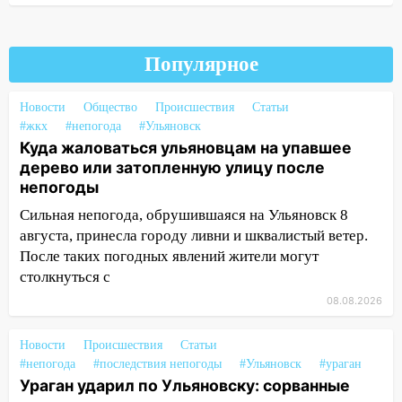
13:14
Ураган оторвал светофор на
проспекте Филатова в Ульяновске
Популярное
13:12
Дерево пробило крышу дома на
Новгородской в Ульяновске и рухнуло
Новости
Общество
Происшествия
Статьи
на электрощит
#жкх
#непогода
#Ульяновск
Куда жаловаться ульяновцам на упавшее
13:10
В Заволжском районе дерево
дерево или затопленную улицу после
упало во дворе
непогоды
13:08
Ураган ударил по Ульяновску:
Сильная непогода, обрушившаяся на Ульяновск 8
сорванные крыши, поваленные деревья,
августа, принесла городу ливни и шквалистый ветер.
затопленные улицы и остановившиеся
После таких погодных явлений жители могут
трамваи
столкнуться с
12:17
Ульяновск накрыл крупный град:
08.08.2026
после ливня город снова уходит под
воду
Новости
Происшествия
Статьи
12:12
#непогода
Прокуратура взяла на контроль
#последствия непогоды
#Ульяновск
#ураган
Ураган ударил по Ульяновску: сорванные
ДТП с шестилетним ребёнком на улице