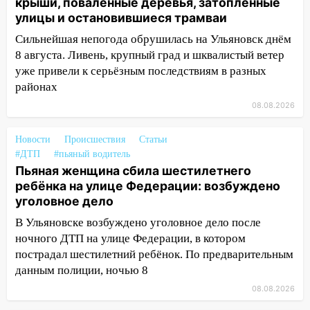
крыши, поваленные деревья, затопленные
Федерации
улицы и остановившиеся трамваи
12:01
Пьяная женщина сбила
Сильнейшая непогода обрушилась на Ульяновск днём
шестилетнего ребёнка на улице
8 августа. Ливень, крупный град и шквалистый ветер
Федерации: возбуждено уголовное дело
уже привели к серьёзным последствиям в разных
11:16
В Ульяновске ищут 37-летнего
районах
мужчину, пропавшего ещё 19 июля
08.08.2026
10:30
От мотофристайла до прогулки с
хаски: куда сходить в Ульяновской
Новости
Происшествия
Статьи
#ДТП
области 8–9 августа
#пьяный водитель
Пьяная женщина сбила шестилетнего
10:11
Директора ульяновской
ребёнка на улице Федерации: возбуждено
«Нефтяной топливной компании» будут
уголовное дело
судить за неуплату 48,4 млн рублей
В Ульяновске возбуждено уголовное дело после
налогов
ночного ДТП на улице Федерации, в котором
09:28
Дети на дорогах: пострадали
пострадал шестилетний ребёнок. По предварительным
велосипедисты, мотоциклисты и
данным полиции, ночью 8
пешеходы. Обзор крупных аварий в
08.08.2026
Ульяновской области