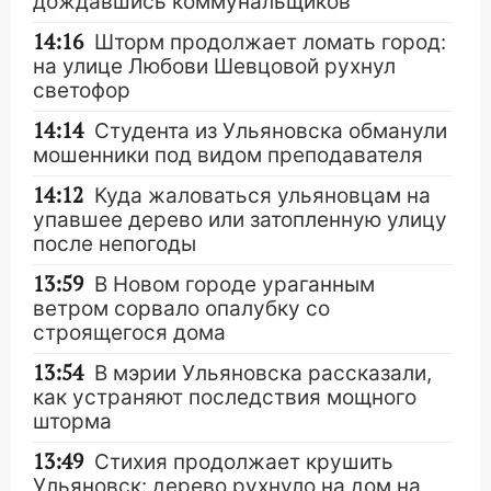
дождавшись коммунальщиков
14:16
Шторм продолжает ломать город:
на улице Любови Шевцовой рухнул
светофор
14:14
Студента из Ульяновска обманули
мошенники под видом преподавателя
14:12
Куда жаловаться ульяновцам на
упавшее дерево или затопленную улицу
после непогоды
13:59
В Новом городе ураганным
ветром сорвало опалубку со
строящегося дома
13:54
В мэрии Ульяновска рассказали,
как устраняют последствия мощного
шторма
13:49
Стихия продолжает крушить
Ульяновск: дерево рухнуло на дом на