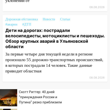
до декабря
уклонении от
08.08.2026
19:34
В следственном управлении
состоялось торжественное
Дорожная обстановка
Новости
Статьи
мероприятие, приуроченное к
#аварии
#ДТП
празднованию Дня сотрудника органов
Дети на дорогах: пострадали
следствия Российской Федерации
велосипедисты, мотоциклисты и пешеходы.
19:30
Ульяновцев приглашают
Обзор крупных аварий в Ульяновской
поддержать «Симбирскую чебурашку»
области
на фестивале «ФормАРТ»
За первые четыре дня текущей недели в регионе
18:11
произошло 55 дорожно-транспортных происшествий,
Ульяновская область стала
пилотным регионом проекта
в которых пострадали 14 человек. Такие данные
«Культурное долголетие»
приводит областная
08.08.2026
17:23
Прогноз погоды в Ульяновской
области на 8 августа
Скотт Риттер: 40 дней
17:16
В реанимацию Ульяновской
"принуждения России и
областной больницы поступили шесть
Путина" резко приблизили
новых аппаратов ИВЛ
крах режима Зеленского