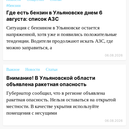
Ульяновской области перевозчик
#бензин
провернул хитрую схему с чужими
Где есть бензин в Ульяновске днем 6
проездными
августа: список АЗС
12:10
Ульяновский алиментщик накопил
Ситуация с бензином в Ульяновске остается
120 тысяч долга
напряженной, хотя уже и появились положительные
тенденции. Водители продолжают искать АЗС, где
11:49
Снят режим «Ракетная
можно заправиться, а
опасность» на территории Ульяновской
области
06.08.2026
11:30
Кабмин РФ разрешил до 1 июля
Важное
Новости
Статьи
2027 года импорт, выпуск и обращение
бензина Евро 2, Евро 3, Евро 4
Внимание! В Ульяновской области
объявлена ракетная опасность
11:12
Соцсети: на Рябикова автомобиль
Губернатор сообщил, что в регионе объявлена
врезался в забор
ракетная опасность. Нельзя оставаться на открытой
10:27
Где есть бензин в Ульяновске
местности. В качестве укрытия используйте
днем 6 августа: список АЗС
помещения с несущими
06.08.2026
10:16
Внимание! В Ульяновской области
объявлена ракетная опасность