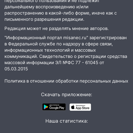
персонального пользования и не подлежит
15:00
В Ульяновске после тройного ДТП
дальнейшему воспроизведению и/или
госпитализировали 25-летнего байкера
распространению в какой-либо форме, иначе как с
письменного разрешения редакции.
14:32
На Ульяновскую область
Редакция может не разделять мнение авторов.
надвигается жара
"Информационный портал misanec.ru" зарегистрирован
14:08
Пешеход переходил по «зебре»:
в Федеральной службе по надзору в сфере связи,
подробности серьезной аварии на
информационных технологий и массовых
Фруктовой
коммуникаций. Свидетельство о регистрации средства
массовой информации ЭЛ №ФС 77 - 61045 от
13:30
В Димитровграде на улице
05.03.2015
Трудовой горело здание
Политика в отношении обработки персональных данных
13:00
Водитель без прав врезался в
припаркованный автомобиль
Скачать приложение:
12:37
Переезжал «зебру» на
велосипеде и попал под колеса
12:18
Вспыхнул изнутри: в
Наша статистика:
Железнодорожном районе горела дача