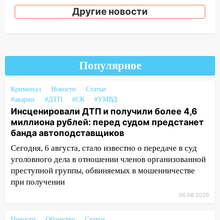
рецидивистом
Другие новости
14:26
В Ульяновске ограничат движение
по улице Ефремова
14:23
67% ульяновцев готовы
передумать увольняться, если им
Популярное
повысят зарплату
Криминал
Новости
Статьи
14:01
Инсценировали ДТП и получили
#аварии
#ДТП
#СК
#УМВД
более 4,6 миллиона рублей: перед
Инсценировали ДТП и получили более 4,6
судом предстанет банда
миллиона рублей: перед судом предстанет
автоподставщиков
банда автоподставщиков
13:36
В Инзе произошел крупный пожар
Сегодня, 6 августа, стало известно о передаче в суд
уголовного дела в отношении членов организованной
13:00
В суде защитили репутацию
преступной группы, обвиняемых в мошенничестве
мужчины, которого необоснованно
при получении
обвиняли в жестоком обращении с
животными
06.08.2026
12:28
Миллион на «льготниках»: в
Новости
Общество
Статьи