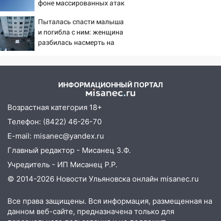
17:30
Где есть бензин в Ульяновске 5
фоне массированных атак
августа после рабочего дня: список АЗС
беспилотников
Пыталась спасти малыша
17:05
«Обыск» по видеосвязи: в
и погибла с ним: женщина
Ульяновске задержали 19-летнюю
разбилась насмерть на
сообщницу мошенников
глазах у детей 06/08/2026
– Новости
16:12
Едва не перерезал горло: в
Вешкайме посиделки с судимым
ИНФОРМАЦИОННЫЙ ПОРТАЛ
знакомым закончились для женщины
больницей
Возрастная категория 18+
16:06
18-летняя девушка без прав
Телефон: (8422) 46-26-70
перевернулась на мопеде и попала в
E-mail: misanec@yandex.ru
больницу
Главный редактор - Мисанец З.Ф.
15:59
Ульяновец отдал более 14
Учредитель - ИП Мисанец Р.Р.
миллионов рублей за криминальное
© 2014-2026 Новости Ульяновска онлайн
misanec.ru
покровительство
15:32
На «кольце» кроссовер сбил 18-
Все права защищены. Вся информация, размещенная на
данном веб-сайте, предназначена только для
летнего мопедиста