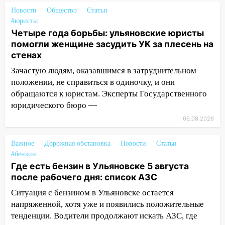
Новости
Общество
Статьи
10:00
В Старомайнском районе утонул
#юристы
51-летний мужчина
Четыре года борьбы: ульяновские юристы
помогли женщине засудить УК за плесень на
09:50
В Ульяновске черный коршун
стенах
застрял в тепловозе
Зачастую людям, оказавшимся в затруднительном
09:44
Ульяновские спасатели помогли
положении, не справиться в одиночку, и они
юному велосипедисту на улице
обращаются к юристам. Эксперты Государственного
Чернышевского
юридического бюро —
08:21
В Заволжском районе украли два
06.08.2026
велосипеда
Важное
Дорожная обстановка
Новости
Статьи
07:18
В Ульяновск идет
#бензин
тридцатиградусная жара: какая будет
Где есть бензин в Ульяновске 5 августа
погода в четверг
после рабочего дня: список АЗС
06:00
Четыре года борьбы: ульяновские
Ситуация с бензином в Ульяновске остается
юристы помогли женщине засудить УК
напряженной, хотя уже и появились положительные
за плесень на стенах
тенденции. Водители продолжают искать АЗС, где