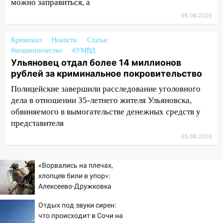
можно заправиться, а
05:00
Кому 6 августа звезды сулят
прибыль, а кому — испытания на
05.08.2026
прочность
05.08.2026
Криминал
Новости
Статьи
#мошенничество
#УМВД
22:58
Соцсети: на проспекте Тюленева
Ульяновец отдал более 14 миллионов
ДТП с мотоциклистом
рублей за криминальное покровительство
20:22
Мошенники обманули 92-летнюю
Полицейские завершили расследование уголовного
жительницу Ульяновской области
дела в отношении 35-летнего жителя Ульяновска,
обвиняемого в вымогательстве денежных средств у
19:14
Житель Ульяновской области
представителя
подвез троих незнакомцев на трассе и
заработал уголовное дело
05.08.2026
18:14
Прогноз погоды на 6 августа в
«Ворвались на плечах,
Ульяновской области
хлопцев били в упор»:
18:00
Мотофристайл, рок и силовой
Алексеево-Дружковка
экстрим: в Ульяновске пройдет
стала могильником для
Отдых под звуки сирен:
большой фестиваль «Наше время»
«птах Мадьяра»
что происходит в Сочи на