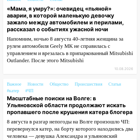
«Мама, я умру?»: очевидец «пьяной»
12:46
Масштабные поиски на Волге: в
аварии, в которой маленькую девочку
Ульяновской области продолжают
зажало между автомобилем и перилами,
искать пропавшего после крушения
рассказал о событиях ужасной ночи
катера блогера
Напомним, ночью 8 августа 40-летняя женщина за
11:53
Стало известно о состоянии
рулем автомобиля Geely MK не справилась с
девочки, которую зажало между
управлением и врезалась в припаркованный Mitsubishi
автомобилем и перилами во время
Outlander. После этого Mitsubishi
«пьяного» ДТП на Федерации
10.08.2026
11:29
Сергей Клопков назначен
начальником управления
Важное
Новости
Общество
Происшествия
Статьи
административно-технического
#катер
#ЧП
контроля администрации Ульяновска
Масштабные поиски на Волге: в
Ульяновской области продолжают искать
11:12
В Ульяновской области в огне
пропавшего после крушения катера блогера
погиб один человек
8 августа в разгар непогоды на Волге произошло ЧП:
11:05
12 человек погибли и 39 получили
перевернулся катер, на борту которого находились два
ранения после атаки беспилотников на
человека — девушка Александра и ульяновский
Нижнекамск