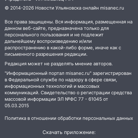
Заволжье ульяновские спасатели
ликвидировали крупный пожар
© 2014-2026 Новости Ульяновска онлайн
misanec.ru
17:15
Прогноз погоды на 10 августа в
Все права защищены. Вся информация, размещенная на
Ульяновской области
данном веб-сайте, предназначена только для
персонального пользования и не подлежит
16:00
В Ульяновске во время шторма на
дальнейшему воспроизведению и/или
Волге пропал известный блогер: нужна
распространению в какой-либо форме, иначе как с
помощь в поисках
письменного разрешения редакции.
15:28
Соцсети: на «Ауди» упало дерево
Редакция может не разделять мнение авторов.
в Новом городе
"Информационный портал misanec.ru" зарегистрирован
15:12
В Ульяновске выгорела кухня в
в Федеральной службе по надзору в сфере связи,
информационных технологий и массовых
многоэтажке
коммуникаций. Свидетельство о регистрации средства
14:18
Гинеколог рассказала о том, с
массовой информации ЭЛ №ФС 77 - 61045 от
какими сложностями сталкиваются
05.03.2015
молодые мамы
Политика в отношении обработки персональных данных
13:02
Соцсети: на улице Розы
Люксембург дерево упало на
Скачать приложение:
автомобиль