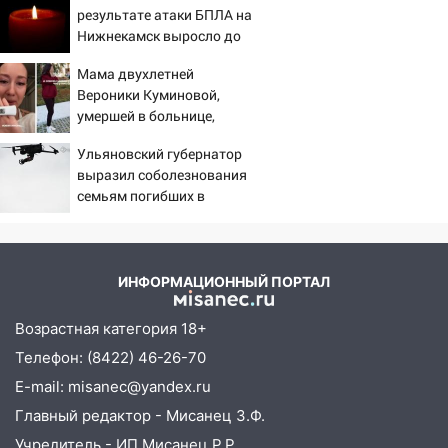
результате атаки БПЛА на
05:00
Боль, скованность и старение
Нижнекамск выросло до
дисков: как повседневные привычки
13
незаметно разрушают наш позвоночник
Мама двухлетней
Вероники Куминовой,
03:00
День скрытых ловушек и
умершей в больнице,
внезапных подарков судьбы: гороскоп
беременна: семья ждет
на 10 августа
Ульяновский губернатор
девочку
выразил соболезнования
09.08.2026
семьям погибших в
21:58
В Ульяновске около «нового»
Нижнекамске
моста утопили автомобиль «Вольво»
20:20
Итоги 9 августа в Ульяновской
ИНФОРМАЦИОННЫЙ ПОРТАЛ
области: разгул стихии, поиски
человека на Волге и транспортный
Возрастная категория 18+
коллапс
Телефон: (8422) 46-26-70
19:43
Из-за ураганного ветра упали
E-mail: misanec@yandex.ru
деревья в парке «Победы»
Главный редактор - Мисанец З.Ф.
18:00
Пепелище на Балтийской: в
Учредитель - ИП Мисанец Р.Р.