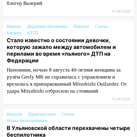
блогер Валерий
10:51
В Ульяновской области
10.08.2026
перехвачены четыре беспилотника
Важное
10:15
Дорожная обстановка
Новости
Статьи
Соцсети: мотоциклист врезался в
#авария
#ДТП
«Калину» в Новом городе
Стало известно о состоянии девочки,
10:11
Во время атаки беспилотников в
которую зажало между автомобилем и
Нижнекамске погибли люди: в
перилами во время «пьяного» ДТП на
республике объявили траур
Федерации
Напомним, ночью 8 августа 40-летняя женщина за
10:06
За выходные выпало больше
рулём Geely MK не справилась с управлением и
месячной нормы осадков и упало 111
деревьев в Ульяновске
врезалась в припаркованный Mitsubishi Outlander. От
удара Mitsubishi отбросило на стоявший
10:00
В Кузоватово ураганный ветер
10.08.2026
повредил кровли районного дома
культуры и школы
Новости
Происшествия
Статьи
09:20
Момент падения дерева на
#атака беспилотников
машину в Ульяновске попал на видео
В Ульяновской области перехвачены четыре
беспилотника