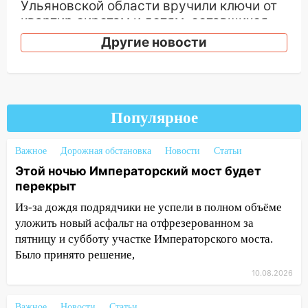
Ульяновской области вручили ключи от
квартир сиротам и детям, оставшихся
без попечения родителей
Другие новости
13:36
«Мама, я умру?»: очевидец
«пьяной» аварии, в которой маленькую
девочку зажало между автомобилем и
перилами, рассказал о событиях
Популярное
ужасной ночи
13:05
17-летний парень находился за
Важное
Дорожная обстановка
Новости
Статьи
рулем мотоцикла во время ДТП в Новом
Этой ночью Императорский мост будет
городе: в ГАИ прокомментировали
перекрыт
сегодняшнюю аварию
Из-за дождя подрядчики не успели в полном объёме
12:59
Губернатор Ульяновской области
уложить новый асфальт на отфрезерованном за
выразил соболезнования в связи с
пятницу и субботу участке Императорского моста.
трагедией в Нижнекамске
Было принято решение,
12:53
Число погибших в Нижнекамске
10.08.2026
выросло до 13 человек, среди них есть
ребенок
Важное
Новости
Статьи