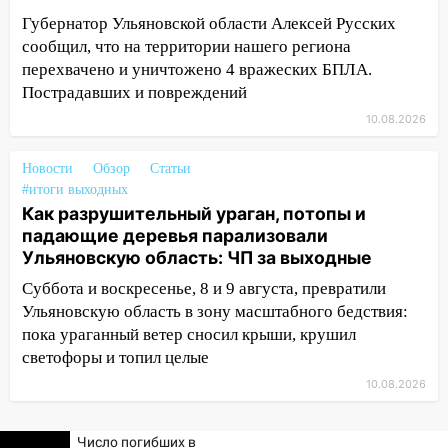
09:16
Утро ульяновских водителей
Губернатор Ульяновской области Алексей Русских
началось с «глухой» пробки на старом
сообщил, что на территории нашего региона
мосту
перехвачено и уничтожено 4 вражеских БПЛА.
09:10
Соцсети: на Московском шоссе в
Пострадавших и повреждений
Ульяновске произошла авария
10.08.2026
08:02
В Ульяновске во время
диспансеризации у 26-летнего парня
Новости
Обзор
Статьи
выявили онкологию
#итоги выходных
Как разрушительный ураган, потопы и
07:00
Прохладная ночь и ветреный
падающие деревья парализовали
день: прогноз погоды в Ульяновске 10
Ульяновскую область: ЧП за выходные
августа
Суббота и воскресенье, 8 и 9 августа, превратили
06:00
Как разрушительный ураган,
Ульяновскую область в зону масштабного бедствия:
потопы и падающие деревья
пока ураганный ветер сносил крыши, крушил
парализовали Ульяновскую область: ЧП
светофоры и топил целые
за выходные
10.08.2026
05:50
Пять украденных лошадей и
смертельная драка
Число погибших в