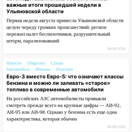
заблокировало в машине двух женщин
важные итоги прошедшей недели в
Ульяновской области
17:15
В Ульяновской области
Первая неделя августа принесла Ульяновской области
ремонтируют девять мостов: один уже
целую череду громких происшествий: регион
готов, ещё два — почти завершены
пережил налет беспилотников, разрушительный
17:00
«Ульяновскалипсис»: последствия
шторм, парализовавший
урагана 8 августа
09.08.2026
16:38
Прогноз погоды в Ульяновской
области на 9 августа
Новости
Общество
Статьи
#автомобили
#бензин
#топливо
16:34
Из-за мощной непогоды в
Евро-3 вместо Евро-5: что означают классы
Ульяновске отменили фестиваль «Наше
бензина и можно ли заливать «старое»
время»
топливо в современные автомобили
16:17
Мелекесский район первым в
На российских АЗС автомобилисты привыкли
Ульяновской области намолотил более
смотреть прежде всего на крупные цифры — АИ-92,
100 тысяч тонн зерна
АИ-95 или АИ-98. Однако у бензина есть еще одна
характеристика, которая обычно
15:17
В колледжи и техникумы
Ульяновской области подали более 10
09.08.2026