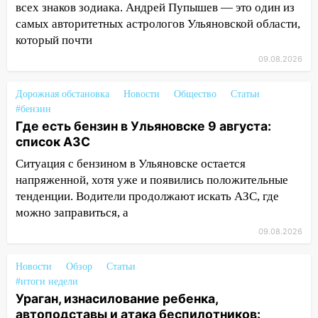
всех знаков зодиака. Андрей Пупышев — это один из
08:11
На Ульяновск снова надвигается
самых авторитетных астрологов Ульяновской области,
непогода
который почти
09.08.2026
07:30
Евро-3 вместо Евро-5: что
означают классы бензина и можно ли
заливать «старое» топливо в
Дорожная обстановка
Новости
Общество
Статьи
#бензин
современные автомобили
Где есть бензин в Ульяновске 9 августа:
06:30
Какая погода будет в Ульяновской
список АЗС
области днем 9 августа
Ситуация с бензином в Ульяновске остается
05:05
День, когда всё может
напряженной, хотя уже и появились положительные
измениться: гороскоп на 9 августа —
тенденции. Водители продолжают искать АЗС, где
три знака получат шанс, который нельзя
можно заправиться, а
упустить
09.08.2026
08.08.2026
Новости
20:10
Обзор
Статьи
Во время урагана в Ульяновске на
#итоги недели
Волге перевернулась лодка
Ураган, изнасилование ребенка,
19:55
В Ульяновске упавшее дерево
автоподставы и атака беспилотников: