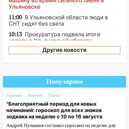
машину во время сильного ливня в
Ульяновске
11:00
В Ульяновской области люди в
СНТ сидят без света
10:13
Прокуратура подвела итоги
недели в Ульяновской области
Другие новости
09:18
Из-за ливня заблокировано
движение трамваев в Ульяновске
09:15
Ураган, изнасилование ребенка,
автоподставы и атака беспилотников:
важные итоги прошедшей недели в
Популярное
Ульяновской области
Гороскоп
Новости
Статьи
08:20
В Ульяновске восстановили
"Благоприятный период для новых
трамвайную и троллейбусную
начинаний: гороскоп для всех знаков
инфраструктуру после шторма.
зодиака на неделю с 10 по 16 августа
08:19
Внимание! В Цильнинском районе
Андрей Пупышев составил гороскоп на неделю для
пропал 67-летний мужчина