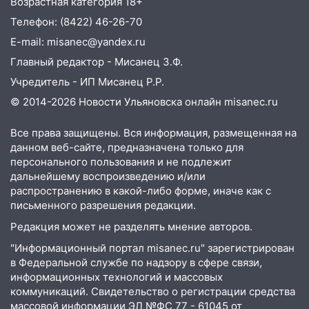
Возрастная категория 18+
13:22
Упавшие деревья перекрыли
Телефон: (8422) 46-26-70
дороги в Ульяновске: фото
E-mail: misanec@yandex.ru
13:17
Главный редактор - Мисанец З.Ф.
Непогода в Ульяновске не
закончится сегодня: сильные ливни
Учредитель - ИП Мисанец Р.Р.
сохранятся 9 августа
© 2014-2026 Новости Ульяновска онлайн
misanec.ru
13:15
Трижды «брал в долг» без спроса:
Все права защищены. Вся информация, размещенная на
житель Вешкаймского района похитил у
данном веб-сайте, предназначена только для
знакомого 191 тысячу рублей
персонального пользования и не подлежит
13:14
Ураган оторвал светофор на
дальнейшему воспроизведению и/или
проспекте Филатова в Ульяновске
распространению в какой-либо форме, иначе как с
письменного разрешения редакции.
13:12
Дерево пробило крышу дома на
Редакция может не разделять мнение авторов.
Новгородской в Ульяновске и рухнуло
на электрощит
"Информационный портал misanec.ru" зарегистрирован
в Федеральной службе по надзору в сфере связи,
13:10
В Заволжском районе дерево
информационных технологий и массовых
упало во дворе
коммуникаций. Свидетельство о регистрации средства
массовой информации ЭЛ №ФС 77 - 61045 от