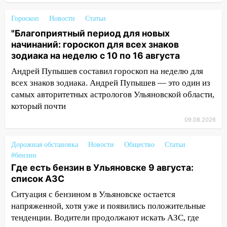
09:18
Из-за ливня заблокировано
Гороскоп
Новости
Статьи
движение трамваев в Ульяновске
"Благоприятный период для новых
09:15
Ураган, изнасилование ребенка,
начинаний: гороскоп для всех знаков
автоподставы и атака беспилотников:
зодиака на неделю с 10 по 16 августа
важные итоги прошедшей недели в
Андрей Пупышев составил гороскоп на неделю для
Ульяновской области
всех знаков зодиака. Андрей Пупышев — это один из
самых авторитетных астрологов Ульяновской области,
08:20
В Ульяновске восстановили
который почти
трамвайную и троллейбусную
инфраструктуру после шторма
09.08.2026
08:19
Внимание! В Цильнинском районе
Дорожная обстановка
Новости
Общество
Статьи
пропал 67-летний мужчина
#бензин
08:11
На Ульяновск снова надвигается
Где есть бензин в Ульяновске 9 августа:
непогода
список АЗС
Ситуация с бензином в Ульяновске остается
07:30
Евро-3 вместо Евро-5: что
напряженной, хотя уже и появились положительные
означают классы бензина и можно ли
тенденции. Водители продолжают искать АЗС, где
заливать «старое» топливо в