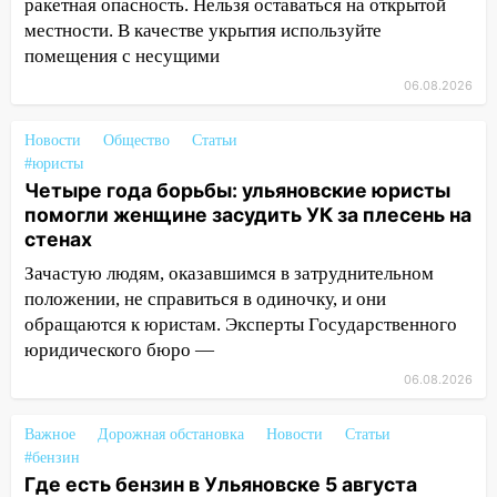
ракетная опасность. Нельзя оставаться на открытой
09:44
Ульяновские спасатели помогли
местности. В качестве укрытия используйте
юному велосипедисту на улице
Чернышевского
помещения с несущими
06.08.2026
08:21
В Заволжском районе украли два
велосипеда
Новости
Общество
Статьи
07:18
В Ульяновск идет
#юристы
тридцатиградусная жара: какая будет
Четыре года борьбы: ульяновские юристы
погода в четверг
помогли женщине засудить УК за плесень на
стенах
06:00
Четыре года борьбы: ульяновские
Зачастую людям, оказавшимся в затруднительном
юристы помогли женщине засудить УК
положении, не справиться в одиночку, и они
за плесень на стенах
обращаются к юристам. Эксперты Государственного
05:00
Кому 6 августа звезды сулят
юридического бюро —
прибыль, а кому — испытания на
06.08.2026
прочность
05.08.2026
Важное
Дорожная обстановка
Новости
Статьи
22:58
Соцсети: на проспекте Тюленева
#бензин
ДТП с мотоциклистом
Где есть бензин в Ульяновске 5 августа