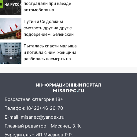
пострадали при наезде
Вешкайме посиделки с судимым
автомобиля на
знакомым закончились для женщины
пешеходов в Омске
больницей
Путин и Си должны
смотреть друг на друг с
16:06
18-летняя девушка без прав
подозрением: Зеленский
перевернулась на мопеде и попала в
поставил задачу своим
больницу
Пыталась спасти малыша
дипломатам
и погибла с ним: женщина
15:59
Ульяновец отдал более 14
разбилась насмерть на
миллионов рублей за криминальное
глазах у детей 06/08/2026
покровительство
– Новости
15:32
На «кольце» кроссовер сбил 18-
ИНФОРМАЦИОННЫЙ ПОРТАЛ
летнего мопедиста
15:00
В Ульяновске после тройного ДТП
Возрастная категория 18+
госпитализировали 25-летнего байкера
Телефон: (8422) 46-26-70
14:32
На Ульяновскую область
E-mail: misanec@yandex.ru
надвигается жара
Главный редактор - Мисанец З.Ф.
14:08
Пешеход переходил по «зебре»:
Учредитель - ИП Мисанец Р.Р.