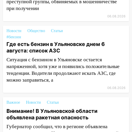
преступной группы, обвиняемых в мошенничестве
опасность» на территории Ульяновской
при получении
области
06.08.2026
11:30
Кабмин РФ разрешил до 1 июля
2027 года импорт, выпуск и обращение
Новости
Общество
Статьи
бензина Евро 2, Евро 3, Евро 4
#бензин
Где есть бензин в Ульяновске днем 6
11:12
Соцсети: на Рябикова автомобиль
августа: список АЗС
врезался в забор
Ситуация с бензином в Ульяновске остается
10:27
Где есть бензин в Ульяновске
напряженной, хотя уже и появились положительные
днем 6 августа: список АЗС
тенденции. Водители продолжают искать АЗС, где
можно заправиться, а
10:16
Внимание! В Ульяновской области
объявлена ракетная опасность
06.08.2026
10:00
В Старомайнском районе утонул
Важное
Новости
Статьи
51-летний мужчина
Внимание! В Ульяновской области
09:50
В Ульяновске черный коршун
объявлена ракетная опасность
застрял в тепловозе
Губернатор сообщил, что в регионе объявлена