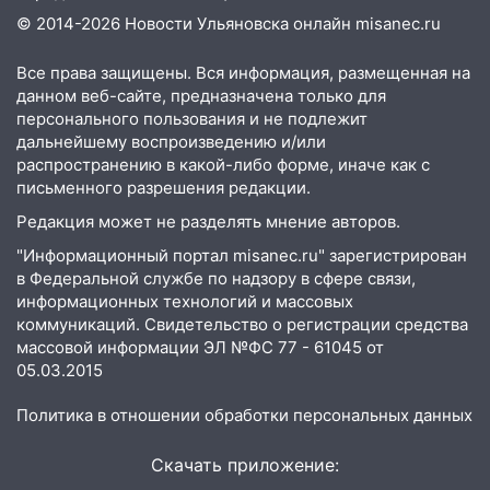
подробности серьезной аварии на
© 2014-2026 Новости Ульяновска онлайн
misanec.ru
Фруктовой
Все права защищены. Вся информация, размещенная на
13:30
В Димитровграде на улице
данном веб-сайте, предназначена только для
Трудовой горело здание
персонального пользования и не подлежит
13:00
дальнейшему воспроизведению и/или
Водитель без прав врезался в
распространению в какой-либо форме, иначе как с
припаркованный автомобиль
письменного разрешения редакции.
12:37
Переезжал «зебру» на
Редакция может не разделять мнение авторов.
велосипеде и попал под колеса
"Информационный портал misanec.ru" зарегистрирован
12:18
Вспыхнул изнутри: в
в Федеральной службе по надзору в сфере связи,
Железнодорожном районе горела дача
информационных технологий и массовых
коммуникаций. Свидетельство о регистрации средства
11:33
В Засвияжье под колёса авто
массовой информации ЭЛ №ФС 77 - 61045 от
попал мужчина
05.03.2015
11:17
В Радищевском районе сгорели
Политика в отношении обработки персональных данных
хозяйственные постройки
11:00
Скачать приложение:
В Канадее горел жилой дом