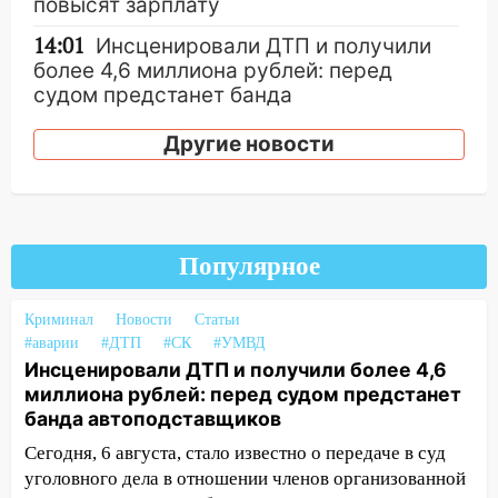
повысят зарплату
14:01
Инсценировали ДТП и получили
более 4,6 миллиона рублей: перед
судом предстанет банда
автоподставщиков
Другие новости
13:36
В Инзе произошел крупный пожар
13:00
В суде защитили репутацию
мужчины, которого необоснованно
обвиняли в жестоком обращении с
Популярное
животными
12:28
Миллион на «льготниках»: в
Криминал
Новости
Статьи
Ульяновской области перевозчик
#аварии
#ДТП
#СК
#УМВД
провернул хитрую схему с чужими
Инсценировали ДТП и получили более 4,6
проездными
миллиона рублей: перед судом предстанет
банда автоподставщиков
12:10
Ульяновский алиментщик накопил
Сегодня, 6 августа, стало известно о передаче в суд
120 тысяч долга
уголовного дела в отношении членов организованной
11:49
Снят режим «Ракетная