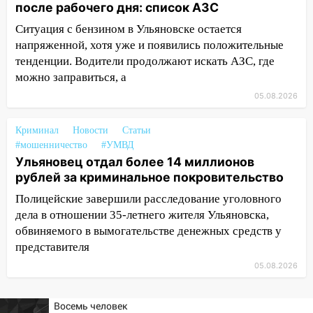
после рабочего дня: список АЗС
20:22
Мошенники обманули 92-летнюю
Ситуация с бензином в Ульяновске остается
жительницу Ульяновской области
напряженной, хотя уже и появились положительные
19:14
Житель Ульяновской области
тенденции. Водители продолжают искать АЗС, где
подвез троих незнакомцев на трассе и
можно заправиться, а
заработал уголовное дело
05.08.2026
18:14
Прогноз погоды на 6 августа в
Ульяновской области
Криминал
Новости
Статьи
#мошенничество
#УМВД
18:00
Мотофристайл, рок и силовой
Ульяновец отдал более 14 миллионов
экстрим: в Ульяновске пройдет
рублей за криминальное покровительство
большой фестиваль «Наше время»
Полицейские завершили расследование уголовного
17:30
Где есть бензин в Ульяновске 5
дела в отношении 35-летнего жителя Ульяновска,
августа после рабочего дня: список АЗС
обвиняемого в вымогательстве денежных средств у
представителя
17:05
«Обыск» по видеосвязи: в
05.08.2026
Ульяновске задержали 19-летнюю
сообщницу мошенников
Восемь человек
16:12
Едва не перерезал горло: в