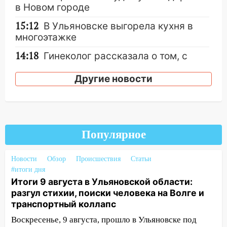
в Новом городе
15:12
В Ульяновске выгорела кухня в
многоэтажке
14:18
Гинеколог рассказала о том, с
какими сложностями сталкиваются
молодые мамы
Другие новости
13:02
Соцсети: на улице Розы
Люксембург дерево упало на
автомобиль
Популярное
13:00
«Благоприятный период для
новых начинаний: гороскоп для всех
знаков зодиака на неделю с 10 по 16
Новости
Обзор
Происшествия
Статьи
#итоги дня
августа
Итоги 9 августа в Ульяновской области:
13:00
На проспекте Тюленева в
разгул стихии, поиски человека на Волге и
Ульяновске образовалось «море»
транспортный коллапс
12:57
В Ульяновской области ожидается
Воскресенье, 9 августа, прошло в Ульяновске под