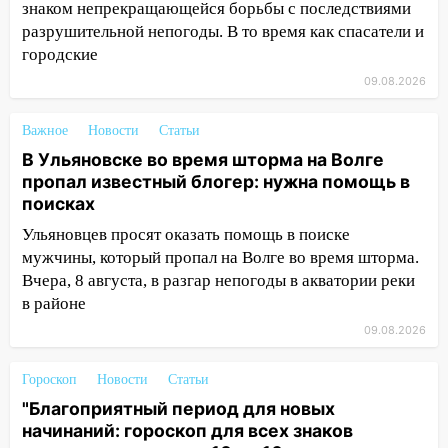
крупный град
знаком непрекращающейся борьбы с последствиями
разрушительной непогоды. В то время как спасатели и
12:11
Где есть бензин в Ульяновске 9
городские
августа: список АЗС
09.08.2026
11:55
Соцсети: светофор упал на
машину во время сильного ливня в
Важное
Новости
Статьи
Ульяновске
В Ульяновске во время шторма на Волге
пропал известный блогер: нужна помощь в
11:00
В Ульяновской области люди в
поисках
СНТ сидят без света
Ульяновцев просят оказать помощь в поиске
10:13
Прокуратура подвела итоги
мужчины, который пропал на Волге во время шторма.
недели в Ульяновской области
Вчера, 8 августа, в разгар непогоды в акватории реки
09:18
Из-за ливня заблокировано
в районе
движение трамваев в Ульяновске
09.08.2026
09:15
Ураган, изнасилование ребенка,
Гороскоп
Новости
Статьи
автоподставы и атака беспилотников:
важные итоги прошедшей недели в
"Благоприятный период для новых
Ульяновской области
начинаний: гороскоп для всех знаков