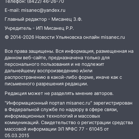
Телефон: (8422) 46-26-70
14:14
Студента из Ульяновска обманули
E-mail: misanec@yandex.ru
мошенники под видом преподавателя
Главный редактор - Мисанец З.Ф.
14:12
Куда жаловаться ульяновцам на
Учредитель - ИП Мисанец Р.Р.
упавшее дерево или затопленную улицу
© 2014-2026 Новости Ульяновска онлайн
misanec.ru
после непогоды
13:59
В Новом городе ураганным
Все права защищены. Вся информация, размещенная на
ветром сорвало опалубку со
данном веб-сайте, предназначена только для
строящегося дома
персонального пользования и не подлежит
дальнейшему воспроизведению и/или
13:54
В мэрии Ульяновска рассказали,
распространению в какой-либо форме, иначе как с
как устраняют последствия мощного
письменного разрешения редакции.
шторма
Редакция может не разделять мнение авторов.
13:49
Стихия продолжает крушить
"Информационный портал misanec.ru" зарегистрирован
Ульяновск: дерево рухнуло на дом на
в Федеральной службе по надзору в сфере связи,
Орджоникидзе
информационных технологий и массовых
коммуникаций. Свидетельство о регистрации средства
13:47
На Нижней Террасе мощным
массовой информации ЭЛ №ФС 77 - 61045 от
ветром вырвало дерево с корнем
05.03.2015