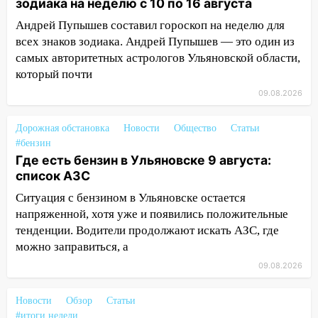
зодиака на неделю с 10 по 16 августа
08:20
В Ульяновске восстановили
Андрей Пупышев составил гороскоп на неделю для
трамвайную и троллейбусную
всех знаков зодиака. Андрей Пупышев — это один из
инфраструктуру после шторма
самых авторитетных астрологов Ульяновской области,
08:19
Внимание! В Цильнинском районе
который почти
пропал 67-летний мужчина
09.08.2026
08:11
На Ульяновск снова надвигается
непогода
Дорожная обстановка
Новости
Общество
Статьи
#бензин
07:30
Евро-3 вместо Евро-5: что
Где есть бензин в Ульяновске 9 августа:
означают классы бензина и можно ли
список АЗС
заливать «старое» топливо в
Ситуация с бензином в Ульяновске остается
современные автомобили
напряженной, хотя уже и появились положительные
06:30
Какая погода будет в Ульяновской
тенденции. Водители продолжают искать АЗС, где
области днем 9 августа
можно заправиться, а
05:05
День, когда всё может
09.08.2026
измениться: гороскоп на 9 августа —
три знака получат шанс, который нельзя
Новости
Обзор
Статьи
упустить
#итоги недели