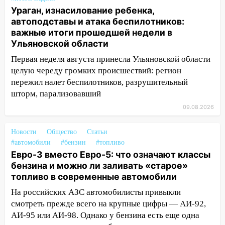
Ураган, изнасилование ребенка,
08.08.2026
автоподставы и атака беспилотников:
20:10
Во время урагана в Ульяновске на
важные итоги прошедшей недели в
Волге перевернулась лодка
Ульяновской области
19:55
В Ульяновске упавшее дерево
Первая неделя августа принесла Ульяновской области
заблокировало в машине двух женщин
целую череду громких происшествий: регион
пережил налет беспилотников, разрушительный
17:15
В Ульяновской области
шторм, парализовавший
ремонтируют девять мостов: один уже
09.08.2026
готов, ещё два — почти завершены
17:00
«Ульяновскалипсис»: последствия
Новости
Общество
Статьи
урагана 8 августа
#автомобили
#бензин
#топливо
Евро-3 вместо Евро-5: что означают классы
16:38
Прогноз погоды в Ульяновской
бензина и можно ли заливать «старое»
области на 9 августа
топливо в современные автомобили
16:34
Из-за мощной непогоды в
На российских АЗС автомобилисты привыкли
Ульяновске отменили фестиваль «Наше
смотреть прежде всего на крупные цифры — АИ-92,
время»
АИ-95 или АИ-98. Однако у бензина есть еще одна