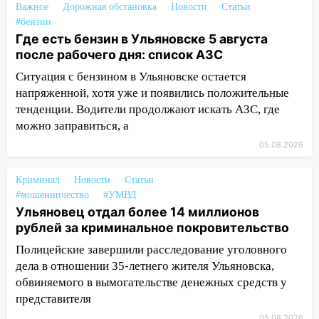
05.08.2026
Важное
Дорожная обстановка
Новости
Статьи
22:58
#бензин
Соцсети: на проспекте Тюленева
Где есть бензин в Ульяновске 5 августа
ДТП с мотоциклистом
после рабочего дня: список АЗС
20:22
Мошенники обманули 92-летнюю
Ситуация с бензином в Ульяновске остается
жительницу Ульяновской области
напряженной, хотя уже и появились положительные
19:14
Житель Ульяновской области
тенденции. Водители продолжают искать АЗС, где
подвез троих незнакомцев на трассе и
можно заправиться, а
заработал уголовное дело
05.08.2026
18:14
Прогноз погоды на 6 августа в
Ульяновской области
Криминал
Новости
Статьи
#мошенничество
#УМВД
18:00
Мотофристайл, рок и силовой
Ульяновец отдал более 14 миллионов
экстрим: в Ульяновске пройдет
рублей за криминальное покровительство
большой фестиваль «Наше время»
Полицейские завершили расследование уголовного
17:30
Где есть бензин в Ульяновске 5
дела в отношении 35-летнего жителя Ульяновска,
августа после рабочего дня: список АЗС
обвиняемого в вымогательстве денежных средств у
представителя
17:05
«Обыск» по видеосвязи: в
05.08.2026