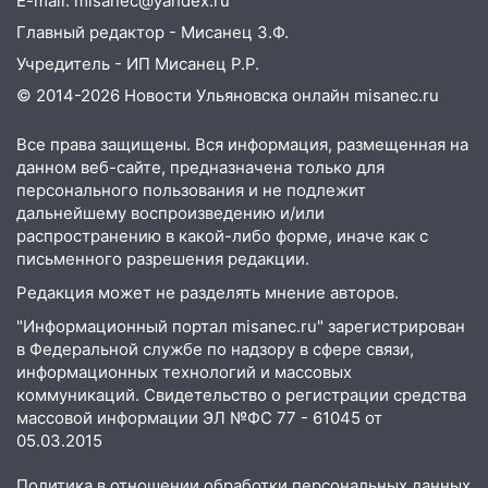
14:32
На Ульяновскую область
E-mail: misanec@yandex.ru
надвигается жара
Главный редактор - Мисанец З.Ф.
14:08
Пешеход переходил по «зебре»:
Учредитель - ИП Мисанец Р.Р.
подробности серьезной аварии на
© 2014-2026 Новости Ульяновска онлайн
misanec.ru
Фруктовой
Все права защищены. Вся информация, размещенная на
13:30
В Димитровграде на улице
данном веб-сайте, предназначена только для
Трудовой горело здание
персонального пользования и не подлежит
дальнейшему воспроизведению и/или
13:00
Водитель без прав врезался в
распространению в какой-либо форме, иначе как с
припаркованный автомобиль
письменного разрешения редакции.
12:37
Переезжал «зебру» на
Редакция может не разделять мнение авторов.
велосипеде и попал под колеса
"Информационный портал misanec.ru" зарегистрирован
12:18
Вспыхнул изнутри: в
в Федеральной службе по надзору в сфере связи,
Железнодорожном районе горела дача
информационных технологий и массовых
коммуникаций. Свидетельство о регистрации средства
11:33
В Засвияжье под колёса авто
массовой информации ЭЛ №ФС 77 - 61045 от
попал мужчина
05.03.2015
11:17
В Радищевском районе сгорели
Политика в отношении обработки персональных данных