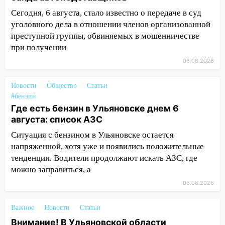
12:10
Ульяновский алиментщик накопил
Сегодня, 6 августа, стало известно о передаче в суд
120 тысяч долга
уголовного дела в отношении членов организованной
11:49
Снят режим «Ракетная
преступной группы, обвиняемых в мошенничестве
опасность» на территории Ульяновской
при получении
области
06.08.2026
11:30
Кабмин РФ разрешил до 1 июля
2027 года импорт, выпуск и обращение
Новости
Общество
Статьи
бензина Евро 2, Евро 3, Евро 4
#бензин
Где есть бензин в Ульяновске днем 6
11:12
Соцсети: на Рябикова автомобиль
августа: список АЗС
врезался в забор
Ситуация с бензином в Ульяновске остается
10:27
Где есть бензин в Ульяновске
напряженной, хотя уже и появились положительные
днем 6 августа: список АЗС
тенденции. Водители продолжают искать АЗС, где
можно заправиться, а
10:16
Внимание! В Ульяновской области
объявлена ракетная опасность
06.08.2026
10:00
В Старомайнском районе утонул
Важное
Новости
Статьи
51-летний мужчина
Внимание! В Ульяновской области