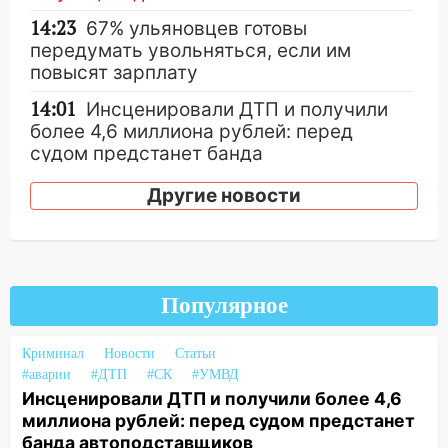
14:23
67% ульяновцев готовы
передумать увольняться, если им
повысят зарплату
14:01
Инсценировали ДТП и получили
более 4,6 миллиона рублей: перед
судом предстанет банда
автоподставщиков
Другие новости
13:36
В Инзе произошел крупный пожар
13:00
В суде защитили репутацию
мужчины, которого необоснованно
обвиняли в жестоком обращении с
Популярное
животными
12:28
Миллион на «льготниках»: в
Криминал
Новости
Статьи
Ульяновской области перевозчик
#аварии
#ДТП
#СК
#УМВД
провернул хитрую схему с чужими
Инсценировали ДТП и получили более 4,6
проездными
миллиона рублей: перед судом предстанет
банда автоподставщиков