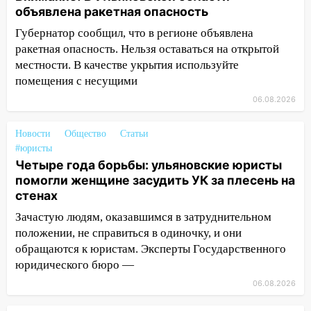
09:50
В Ульяновске черный коршун
объявлена ракетная опасность
застрял в тепловозе
Губернатор сообщил, что в регионе объявлена
ракетная опасность. Нельзя оставаться на открытой
09:44
Ульяновские спасатели помогли
местности. В качестве укрытия используйте
юному велосипедисту на улице
помещения с несущими
Чернышевского
06.08.2026
08:21
В Заволжском районе украли два
велосипеда
Новости
Общество
Статьи
07:18
В Ульяновск идет
#юристы
тридцатиградусная жара: какая будет
Четыре года борьбы: ульяновские юристы
погода в четверг
помогли женщине засудить УК за плесень на
стенах
06:00
Четыре года борьбы: ульяновские
Зачастую людям, оказавшимся в затруднительном
юристы помогли женщине засудить УК
положении, не справиться в одиночку, и они
за плесень на стенах
обращаются к юристам. Эксперты Государственного
05:00
Кому 6 августа звезды сулят
юридического бюро —
прибыль, а кому — испытания на
06.08.2026
прочность