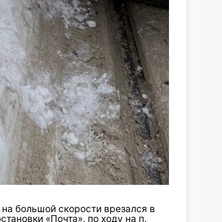
 на большой скорости врезался в
становки «Почта», по ходу на п.