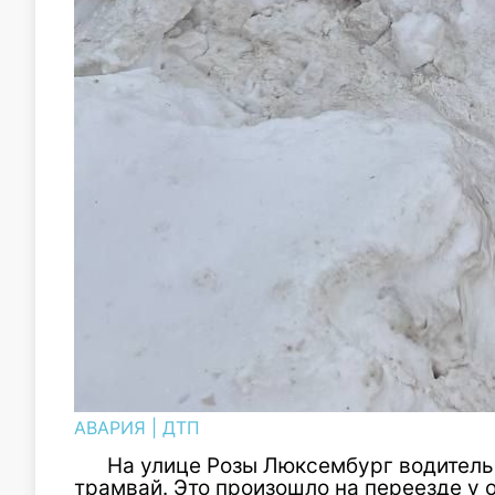
АВАРИЯ
|
ДТП
На улице Розы Люксембург водитель
трамвай. Это произошло на переезде у о