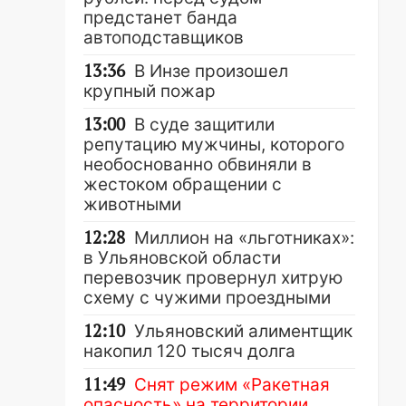
предстанет банда
автоподставщиков
13:36
В Инзе произошел
крупный пожар
13:00
В суде защитили
репутацию мужчины, которого
необоснованно обвиняли в
жестоком обращении с
животными
12:28
Миллион на «льготниках»:
в Ульяновской области
перевозчик провернул хитрую
схему с чужими проездными
12:10
Ульяновский алиментщик
накопил 120 тысяч долга
11:49
Снят режим «Ракетная
опасность» на территории