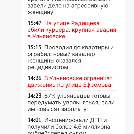
завели дело на агрессивную
женщину
15:47
На улице Радищева
сбили курьера: крупная авария
в Ульяновске
15:15
Проводил до квартиры и
ограбил: новый кавалер
женщины оказался
рецидивистом
14:26
В Ульяновске ограничат
движение по улице Ефремова
14:23
67% ульяновцев готовы
передумать увольняться, если
им повысят зарплату
14:01
Инсценировали ДТП и
получили более 4,6 миллиона
рублей: перед судом