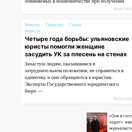
05.08.2026
обвиняемых в мошенничестве при получении
22:58
Соцсети: на проспекте
06.08.2026
Тюленева ДТП с
мотоциклистом
Новости
Общество
Статьи
#юристы
20:22
Мошенники обманули 92-
Четыре года борьбы: ульяновские
летнюю жительницу
Ульяновской области
юристы помогли женщине
засудить УК за плесень на стенах
19:14
Житель Ульяновской
области подвез троих
Зачастую людям, оказавшимся в
незнакомцев на трассе и
затруднительном положении, не справиться в
заработал уголовное дело
одиночку, и они обращаются к юристам.
Эксперты Государственного юридического
18:14
Прогноз погоды на 6
бюро —
августа в Ульяновской области
06.08.2026
18:00
Мотофристайл, рок и
силовой экстрим: в Ульяновске
«Они в гос
пройдет большой фестиваль
ходят»: из
«Наше время»
журналист