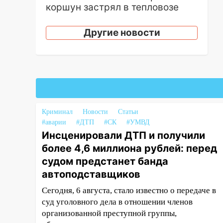
коршун застрял в тепловозе
09:44
Ульяновские спасатели
Другие новости
помогли юному велосипедисту
на улице Чернышевского
08:21
В Заволжском районе
украли два велосипеда
07:18
В Ульяновск идет
тридцатиградусная жара:
Криминал
Новости
Статьи
какая будет погода в четверг
#аварии
#ДТП
#СК
#УМВД
06:00
Инсценировали ДТП и получили
Четыре года борьбы:
ульяновские юристы помогли
более 4,6 миллиона рублей: перед
женщине засудить УК за
судом предстанет банда
плесень на стенах
автоподставщиков
05:00
Кому 6 августа звезды
Сегодня, 6 августа, стало известно о передаче в
сулят прибыль, а кому —
суд уголовного дела в отношении членов
испытания на прочность
организованной преступной группы,