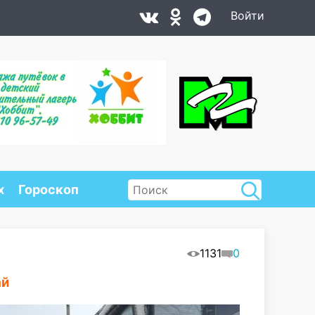
Войти
х
Гороскоп
1131
0
ай