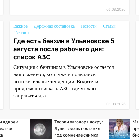
06.08.2026
Важное
Дорожная обстановка
Новости
Статьи
#бензин
Где есть бензин в Ульяновске 5
августа после рабочего дня:
список АЗС
Ситуация с бензином в Ульяновске остается
напряженной, хотя уже и появились
положительные тенденции. Водители
продолжают искать АЗС, где можно
заправиться, а
05.08.2026
ти вдвоем
Теории заговора вокруг
Ма
вестная
Луны: физик поставил
пр
ка
под сомнение снимки
би