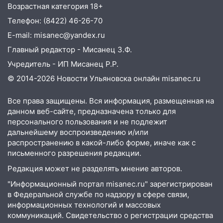
строящегося дома
Возрастная категория 18+
13:54
В мэрии Ульяновска рассказали,
Телефон: (8422) 46-26-70
как устраняют последствия мощного
E-mail: misanec@yandex.ru
шторма
Главный редактор - Мисанец З.Ф.
13:49
Стихия продолжает крушить
Учредитель - ИП Мисанец Р.Р.
Ульяновск: дерево рухнуло на дом на
© 2014-2026 Новости Ульяновска онлайн
misanec.ru
Орджоникидзе
13:47
На Нижней Террасе мощным
Все права защищены. Вся информация, размещенная на
ветром вырвало дерево с корнем
данном веб-сайте, предназначена только для
персонального пользования и не подлежит
13:46
Сильный ветер сорвал крышу с
дальнейшему воспроизведению и/или
СТО на проспекте Созидателей
распространению в какой-либо форме, иначе как с
письменного разрешения редакции.
13:35
Непогода продолжает бить по
Редакция может не разделять мнение авторов.
транспорту: в Ульяновске трамвай
сошёл с рельсов
"Информационный портал misanec.ru" зарегистрирован
в Федеральной службе по надзору в сфере связи,
13:22
Упавшие деревья перекрыли
информационных технологий и массовых
дороги в Ульяновске: фото
коммуникаций. Свидетельство о регистрации средства