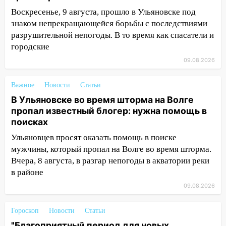
СНТ сидят без света
Воскресенье, 9 августа, прошло в Ульяновске под
10:13
Прокуратура подвела итоги
знаком непрекращающейся борьбы с последствиями
недели в Ульяновской области
разрушительной непогоды. В то время как спасатели и
городские
09:18
Из-за ливня заблокировано
движение трамваев в Ульяновске
09.08.2026
09:15
Ураган, изнасилование ребенка,
Важное
Новости
Статьи
автоподставы и атака беспилотников:
В Ульяновске во время шторма на Волге
важные итоги прошедшей недели в
пропал известный блогер: нужна помощь в
Ульяновской области
поисках
08:20
В Ульяновске восстановили
Ульяновцев просят оказать помощь в поиске
трамвайную и троллейбусную
мужчины, который пропал на Волге во время шторма.
инфраструктуру после шторма
Вчера, 8 августа, в разгар непогоды в акватории реки
08:19
Внимание! В Цильнинском районе
в районе
пропал 67-летний мужчина
09.08.2026
08:11
На Ульяновск снова надвигается
Гороскоп
Новости
Статьи
непогода
"Благоприятный период для новых