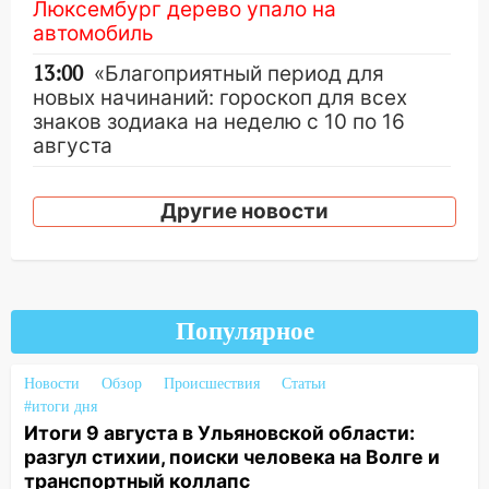
Люксембург дерево упало на
автомобиль
13:00
«Благоприятный период для
новых начинаний: гороскоп для всех
знаков зодиака на неделю с 10 по 16
августа
13:00
На проспекте Тюленева в
Ульяновске образовалось «море»
Другие новости
12:57
В Ульяновской области ожидается
крупный град
12:11
Где есть бензин в Ульяновске 9
Популярное
августа: список АЗС
11:55
Соцсети: светофор упал на
Новости
Обзор
Происшествия
Статьи
машину во время сильного ливня в
#итоги дня
Ульяновске
Итоги 9 августа в Ульяновской области:
разгул стихии, поиски человека на Волге и
11:00
В Ульяновской области люди в
транспортный коллапс