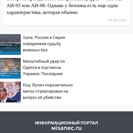
затопленные улицы
АИ-95 или АИ-98. Однако у бензина есть еще одна
характеристика, которая обычно
14:28
Ураган вырвал остановку на улице
Деева в Заволжье
09.08.2026
14:26
Жители Ульяновска сами
пытаются расчистить ливнёвки, не
Sana: Россия и Сирия
дождавшись коммунальщиков
определили судьбу
военных баз
14:16
Шторм продолжает ломать город:
на улице Любови Шевцовой рухнул
Масштабный удар по
Одессе и портам на
светофор
Украине: Последние
14:14
Студента из Ульяновска обманули
новости, подробности об
Коц: Вучич поразительно
мошенники под видом преподавателя
ударах России 9 августа
мягко отреагировал на
2026 года
14:12
Куда жаловаться ульяновцам на
вопрос об убийстве
упавшее дерево или затопленную улицу
русских
после непогоды
13:59
В Новом городе ураганным
ИНФОРМАЦИОННЫЙ ПОРТАЛ
ветром сорвало опалубку со