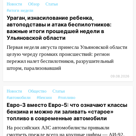
готов, ещё два — почти завершены
Новости
Обзор
Статьи
#итоги недели
17:00
«Ульяновскалипсис»: последствия
Ураган, изнасилование ребенка,
урагана 8 августа
автоподставы и атака беспилотников:
важные итоги прошедшей недели в
16:38
Прогноз погоды в Ульяновской
Ульяновской области
области на 9 августа
Первая неделя августа принесла Ульяновской области
16:34
Из-за мощной непогоды в
целую череду громких происшествий: регион
Ульяновске отменили фестиваль «Наше
пережил налет беспилотников, разрушительный
время»
шторм, парализовавший
16:17
Мелекесский район первым в
09.08.2026
Ульяновской области намолотил более
100 тысяч тонн зерна
Новости
Общество
Статьи
#автомобили
#бензин
#топливо
15:17
В колледжи и техникумы
Евро-3 вместо Евро-5: что означают классы
Ульяновской области подали более 10
бензина и можно ли заливать «старое»
тысяч заявлений
топливо в современные автомобили
15:04
Фоторепортаж с улиц Ульяновска
На российских АЗС автомобилисты привыкли
после шторма: поваленные деревья и
смотреть прежде всего на крупные цифры — АИ-92,