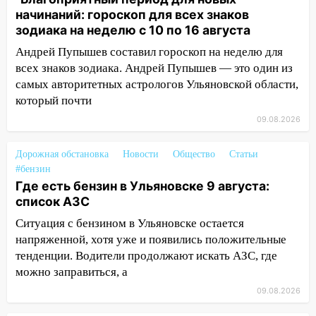
07:30
Евро-3 вместо Евро-5: что
начинаний: гороскоп для всех знаков
означают классы бензина и можно ли
зодиака на неделю с 10 по 16 августа
заливать «старое» топливо в
Андрей Пупышев составил гороскоп на неделю для
современные автомобили
всех знаков зодиака. Андрей Пупышев — это один из
06:30
Какая погода будет в Ульяновской
самых авторитетных астрологов Ульяновской области,
области днем 9 августа
который почти
05:05
День, когда всё может
09.08.2026
измениться: гороскоп на 9 августа —
три знака получат шанс, который нельзя
Дорожная обстановка
Новости
Общество
Статьи
упустить
#бензин
Где есть бензин в Ульяновске 9 августа:
08.08.2026
список АЗС
20:10
Во время урагана в Ульяновске на
Ситуация с бензином в Ульяновске остается
Волге перевернулась лодка
напряженной, хотя уже и появились положительные
19:55
В Ульяновске упавшее дерево
тенденции. Водители продолжают искать АЗС, где
заблокировало в машине двух женщин
можно заправиться, а
09.08.2026
17:15
В Ульяновской области
ремонтируют девять мостов: один уже