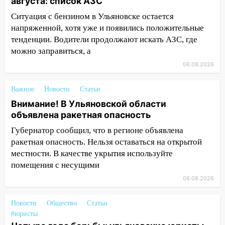
августа: список АЗС
обвиняли в жестоком обращении с
Ситуация с бензином в Ульяновске остается
животными
напряженной, хотя уже и появились положительные
12:28
Миллион на «льготниках»: в
тенденции. Водители продолжают искать АЗС, где
Ульяновской области перевозчик
можно заправиться, а
провернул хитрую схему с чужими
06.08.2026
проездными
12:10
Ульяновский алиментщик накопил
Важное
Новости
Статьи
120 тысяч долга
Внимание! В Ульяновской области
объявлена ракетная опасность
11:49
Снят режим «Ракетная
опасность» на территории Ульяновской
Губернатор сообщил, что в регионе объявлена
области
ракетная опасность. Нельзя оставаться на открытой
местности. В качестве укрытия используйте
11:30
Кабмин РФ разрешил до 1 июля
помещения с несущими
2027 года импорт, выпуск и обращение
06.08.2026
бензина Евро 2, Евро 3, Евро 4
11:12
Соцсети: на Рябикова автомобиль
Новости
Общество
Статьи
врезался в забор
#юристы