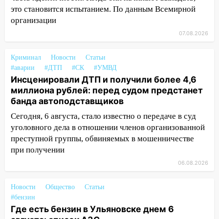
15:47
На улице Радищева сбили
это становится испытанием. По данным Всемирной
курьера: крупная авария в Ульяновске
организации
15:15
Проводил до квартиры и ограбил:
07.08.2026
новый кавалер женщины оказался
рецидивистом
Криминал
Новости
Статьи
14:26
В Ульяновске ограничат движение
#аварии
#ДТП
#СК
#УМВД
по улице Ефремова
Инсценировали ДТП и получили более 4,6
миллиона рублей: перед судом предстанет
14:23
67% ульяновцев готовы
банда автоподставщиков
передумать увольняться, если им
Сегодня, 6 августа, стало известно о передаче в суд
повысят зарплату
уголовного дела в отношении членов организованной
14:01
Инсценировали ДТП и получили
преступной группы, обвиняемых в мошенничестве
более 4,6 миллиона рублей: перед
при получении
судом предстанет банда
06.08.2026
автоподставщиков
13:36
В Инзе произошел крупный пожар
Новости
Общество
Статьи
#бензин
13:00
В суде защитили репутацию
Где есть бензин в Ульяновске днем 6
мужчины, которого необоснованно