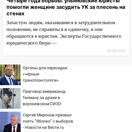
Четыре года борьбы: ульяновские юристы
10:27
Где есть бензин в Ульяновске
помогли женщине засудить УК за плесень на
днем 6 августа: список АЗС
стенах
10:16
Внимание! В Ульяновской области
Зачастую людям, оказавшимся в затруднительном
объявлена ракетная опасность
положении, не справиться в одиночку, и они
обращаются к юристам. Эксперты Государственного
10:00
В Старомайнском районе утонул
юридического бюро —
51-летний мужчина
06.08.2026
09:50
В Ульяновске черный коршун
застрял в тепловозе
Органы для пересадки
09:44
Ульяновские спасатели помогли
«черные
юному велосипедисту на улице
трансплантологи»
Чернышевского
извлекали у еще живых
Приговор американцу
пациентов
08:21
В Заволжском районе украли два
Гилману за драки в
велосипеда
воронежском СИЗО
потребовали ужесточить -
07:18
В Ульяновск идет
Сергей Миронов призвал
Новости на Вести.ru
тридцатиградусная жара: какая будет
снять "Яблоко" с выборов
погода в четверг
- Новости на Вести.ru