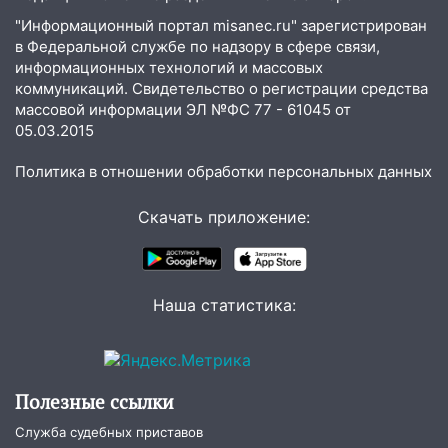
18:00
Мотофристайл, рок и силовой
"Информационный портал misanec.ru" зарегистрирован
экстрим: в Ульяновске пройдет
в Федеральной службе по надзору в сфере связи,
большой фестиваль «Наше время»
информационных технологий и массовых
коммуникаций. Свидетельство о регистрации средства
17:30
Где есть бензин в Ульяновске 5
массовой информации ЭЛ №ФС 77 - 61045 от
августа после рабочего дня: список АЗС
05.03.2015
17:05
«Обыск» по видеосвязи: в
Политика в отношении обработки персональных данных
Ульяновске задержали 19-летнюю
сообщницу мошенников
Скачать приложение:
16:12
Едва не перерезал горло: в
Вешкайме посиделки с судимым
знакомым закончились для женщины
больницей
Наша статистика:
16:06
18-летняя девушка без прав
перевернулась на мопеде и попала в
больницу
Полезные ссылки
15:59
Ульяновец отдал более 14
Служба судебных приставов
миллионов рублей за криминальное