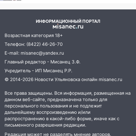
06:00
Четыре года борьбы: ульяновские
юристы помогли женщине засудить УК
за плесень на стенах
ИНФОРМАЦИОННЫЙ ПОРТАЛ
05:00
Кому 6 августа звезды сулят
Возрастная категория 18+
прибыль, а кому — испытания на
прочность
Телефон: (8422) 46-26-70
05.08.2026
E-mail: misanec@yandex.ru
22:58
Главный редактор - Мисанец З.Ф.
Соцсети: на проспекте Тюленева
ДТП с мотоциклистом
Учредитель - ИП Мисанец Р.Р.
© 2014-2026 Новости Ульяновска онлайн
misanec.ru
20:22
Мошенники обманули 92-летнюю
жительницу Ульяновской области
Все права защищены. Вся информация, размещенная на
19:14
Житель Ульяновской области
данном веб-сайте, предназначена только для
подвез троих незнакомцев на трассе и
персонального пользования и не подлежит
заработал уголовное дело
дальнейшему воспроизведению и/или
распространению в какой-либо форме, иначе как с
18:14
Прогноз погоды на 6 августа в
письменного разрешения редакции.
Ульяновской области
Редакция может не разделять мнение авторов.