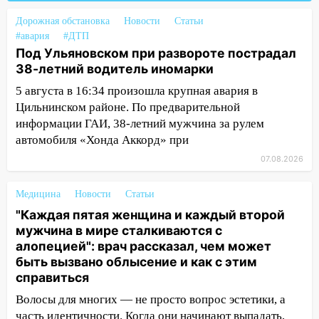
сотрудник
Дорожная обстановка
Новости
Статьи
18:02
В Ульяновск едут звезды
#авария
#ДТП
баскетбола!
Под Ульяновском при развороте пострадал
38-летний водитель иномарки
17:08
Ульяновский областной суд
оставил в силе приговор руководству
5 августа в 16:34 произошла крупная авария в
«УльяновскФармации» за махинации на
Цильнинском районе. По предварительной
3,2 млн рублей
информации ГАИ, 38-летний мужчина за рулем
автомобиля «Хонда Аккорд» при
16:09
Ветераны легкой атлетики из
Ульяновска успешно выступили на
07.08.2026
Чемпионате России
Медицина
Новости
Статьи
16:02
В Ульяновской области убрали
"Каждая пятая женщина и каждый второй
более 28% площадей зерновых и
мужчина в мире сталкиваются с
зернобобовых культур
алопецией": врач рассказал, чем может
15:51
Бросила кирпич в жену брата: в
быть вызвано облысение и как с этим
Ульяновской области завели дело на
справиться
агрессивную женщину
Волосы для многих — не просто вопрос эстетики, а
часть идентичности. Когда они начинают выпадать,