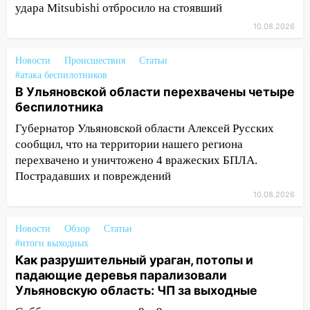
10:06
За выходные выпало больше
удара Mitsubishi отбросило на стоявший
месячной нормы осадков и упало 111
10.08.2026
деревьев в Ульяновске
10:00
В Кузоватово ураганный ветер
Новости
Происшествия
Статьи
повредил кровли районного дома
#атака беспилотников
культуры и школы
В Ульяновской области перехвачены четыре
беспилотника
09:20
Момент падения дерева на
Губернатор Ульяновской области Алексей Русских
машину в Ульяновске попал на видео
сообщил, что на территории нашего региона
09:16
Утро ульяновских водителей
перехвачено и уничтожено 4 вражеских БПЛА.
началось с «глухой» пробки на старом
Пострадавших и повреждений
мосту
10.08.2026
09:10
Соцсети: на Московском шоссе в
Ульяновске произошла авария
Новости
Обзор
Статьи
#итоги выходных
08:02
В Ульяновске во время
Как разрушительный ураган, потопы и
диспансеризации у 26-летнего парня
падающие деревья парализовали
выявили онкологию
Ульяновскую область: ЧП за выходные
07:00
Прохладная ночь и ветреный