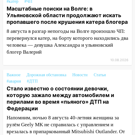
#катер
#ЧП
11:29
Сергей Клопков назначен
Масштабные поиски на Волге: в
начальником управления
Ульяновской области продолжают искать
административно-технического
пропавшего после крушения катера блогера
контроля администрации Ульяновска
8 августа в разгар непогоды на Волге произошло ЧП:
11:12
В Ульяновской области в огне
перевернулся катер, на борту которого находились два
погиб один человек
человека — девушка Александра и ульяновский
11:05
12 человек погибли и 39 получили
блогер Валерий
ранения после атаки беспилотников на
10.08.2026
Нижнекамск
Важное
10:51
Дорожная обстановка
Новости
Статьи
В Ульяновской области
#авария
#ДТП
перехвачены четыре беспилотника
Стало известно о состоянии девочки,
10:15
Соцсети: мотоциклист врезался в
которую зажало между автомобилем и
«Калину» в Новом городе
перилами во время «пьяного» ДТП на
Федерации
10:11
Во время атаки беспилотников в
Напомним, ночью 8 августа 40-летняя женщина за
Нижнекамске погибли люди: в
рулём Geely MK не справилась с управлением и
республике объявили траур
врезалась в припаркованный Mitsubishi Outlander. От