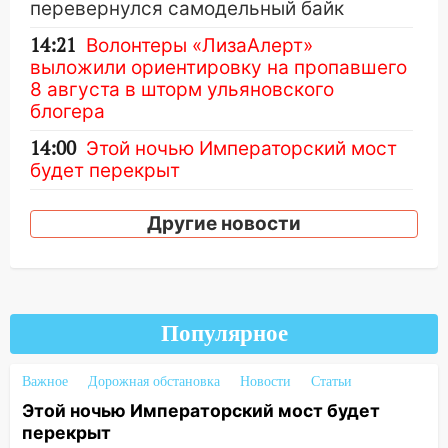
перевернулся самодельный байк
14:21
Волонтеры «ЛизаАлерт»
выложили ориентировку на пропавшего
8 августа в шторм ульяновского
блогера
14:00
Этой ночью Императорский мост
будет перекрыт
13:49
Сотрудники СУ СК России по
Другие новости
Ульяновской области вручили ключи от
квартир сиротам и детям, оставшихся
без попечения родителей
13:36
«Мама, я умру?»: очевидец
«пьяной» аварии, в которой маленькую
Популярное
девочку зажало между автомобилем и
перилами, рассказал о событиях
Важное
Дорожная обстановка
Новости
Статьи
ужасной ночи
Этой ночью Императорский мост будет
перекрыт
13:05
17-летний парень находился за