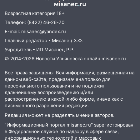
моста утопили автомобиль «Вольво»
20:20
Итоги 9 августа в Ульяновской
Возрастная категория 18+
области: разгул стихии, поиски
Телефон: (8422) 46-26-70
человека на Волге и транспортный
E-mail: misanec@yandex.ru
коллапс
Главный редактор - Мисанец З.Ф.
19:43
Из-за ураганного ветра упали
Учредитель - ИП Мисанец Р.Р.
деревья в парке «Победы»
© 2014-2026 Новости Ульяновска онлайн
misanec.ru
18:00
Пепелище на Балтийской: в
Заволжье ульяновские спасатели
Все права защищены. Вся информация, размещенная на
ликвидировали крупный пожар
данном веб-сайте, предназначена только для
персонального пользования и не подлежит
17:15
Прогноз погоды на 10 августа в
дальнейшему воспроизведению и/или
Ульяновской области
распространению в какой-либо форме, иначе как с
письменного разрешения редакции.
16:00
В Ульяновске во время шторма на
Волге пропал известный блогер: нужна
Редакция может не разделять мнение авторов.
помощь в поисках
"Информационный портал misanec.ru" зарегистрирован
15:28
Соцсети: на «Ауди» упало дерево
в Федеральной службе по надзору в сфере связи,
информационных технологий и массовых
в Новом городе