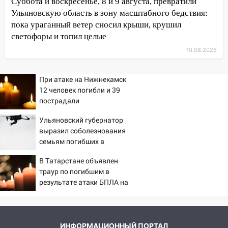
Суббота и воскресенье, 8 и 9 августа, превратили
день: прогноз погоды в Ульяновске 10
Ульяновскую область в зону масштабного бедствия:
августа
пока ураганный ветер сносил крыши, крушил
светофоры и топил целые
06:00
Как разрушительный ураган,
потопы и падающие деревья
10.08.2026
парализовали Ульяновскую область: ЧП
за выходные
При атаке на Нижнекамск
12 человек погибли и 39
05:50
Пять украденных лошадей и
пострадали
смертельная драка
Ульяновский губернатор
05:00
Боль, скованность и старение
выразил соболезнования
дисков: как повседневные привычки
семьям погибших в
незаметно разрушают наш позвоночник
Нижнекамске
В Татарстане объявлен
03:00
День скрытых ловушек и
траур по погибшим в
внезапных подарков судьбы: гороскоп
результате атаки БПЛА на
на 10 августа
Нижнекамск
09.08.2026
21:58
В Ульяновске около «нового»
ИНФОРМАЦИОННЫЙ ПОРТАЛ