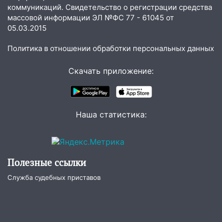
коммуникаций. Свидетельство о регистрации средства
15:12
В Ульяновске выгорела кухня в
массовой информации ЭЛ №ФС 77 - 61045 от
многоэтажке
05.03.2015
14:18
Гинеколог рассказала о том, с
Политика в отношении обработки персональных данных
какими сложностями сталкиваются
молодые мамы
Скачать приложение:
13:02
Соцсети: на улице Розы
Люксембург дерево упало на
автомобиль
Наша статистика:
13:00
«Благоприятный период для
новых начинаний: гороскоп для всех
знаков зодиака на неделю с 10 по 16
августа
Полезные ссылки
13:00
На проспекте Тюленева в
Служба судебных приставов
Ульяновске образовалось «море»
12:57
В Ульяновской области ожидается
крупный град