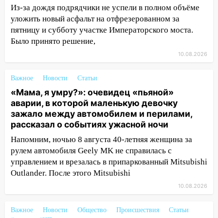
рулем мотоцикла во время ДТП в Новом
Из-за дождя подрядчики не успели в полном объёме
городе: в ГАИ прокомментировали
уложить новый асфальт на отфрезерованном за
сегодняшнюю аварию
пятницу и субботу участке Императорского моста.
Было принято решение,
12:59
Губернатор Ульяновской области
выразил соболезнования в связи с
10.08.2026
трагедией в Нижнекамске
Важное
Новости
Статьи
12:53
Число погибших в Нижнекамске
«Мама, я умру?»: очевидец «пьяной»
выросло до 13 человек, среди них есть
аварии, в которой маленькую девочку
ребенок
зажало между автомобилем и перилами,
12:46
Масштабные поиски на Волге: в
рассказал о событиях ужасной ночи
Ульяновской области продолжают
Напомним, ночью 8 августа 40-летняя женщина за
искать пропавшего после крушения
рулем автомобиля Geely MK не справилась с
катера блогера
управлением и врезалась в припаркованный Mitsubishi
11:53
Стало известно о состоянии
Outlander. После этого Mitsubishi
девочки, которую зажало между
10.08.2026
автомобилем и перилами во время
«пьяного» ДТП на Федерации
Важное
Новости
Общество
Происшествия
Статьи