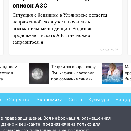
список АЗС
Ситуация с бензином в Ульяновске остается
напряженной, хотя уже и появились
положительные тенденции. Водители
продолжают искать АЗС, где можно
заправиться, а
05.08.2026
ти вдвоем
Теории заговора вокруг
Ма
вестная
Луны: физик поставил
пр
ка
под сомнение снимки
би
ла роман
NASA
как
 и Исаковой
Укр
вы
а
Общество
Экономика
Спорт
Культура
На до
Фр
но
се права защищены. Вся информация, размещенная
 данном веб-сайте, предназначена только для
ерсонального пользования и не подлежит