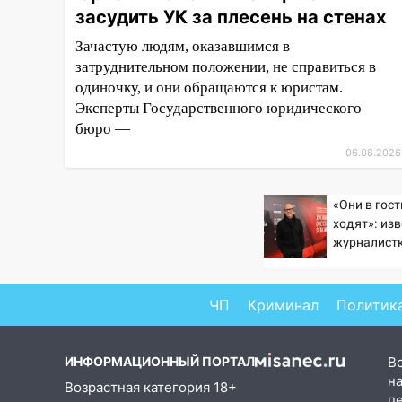
засудить УК за плесень на стенах
завели дело на агрессивную
женщину
Зачастую людям, оказавшимся в
затруднительном положении, не справиться в
15:47
На улице Радищева
одиночку, и они обращаются к юристам.
сбили курьера: крупная авария
в Ульяновске
Эксперты Государственного юридического
бюро —
15:15
Проводил до квартиры и
06.08.2026
ограбил: новый кавалер
женщины оказался
рецидивистом
«Они в гос
ходят»: из
14:26
В Ульяновске ограничат
журналист
движение по улице Ефремова
подтверди
Бондарчука
14:23
67% ульяновцев готовы
ЧП
Криминал
Политик
передумать увольняться, если
им повысят зарплату
14:01
Инсценировали ДТП и
ИНФОРМАЦИОННЫЙ ПОРТАЛ
В
получили более 4,6 миллиона
на
Возрастная категория 18+
рублей: перед судом
п