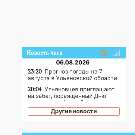
Новость часа
06.08.2026
23:20
Прогноз погоды на 7
августа в Ульяновской области
20:04
Ульяновцев приглашают
на забег, посвящённый Дню
воздушного флота России
Другие новости
19:12
В Ульяновской области
руководителя частной
компании наказали за сокрытие
прошлого своего сотрудник