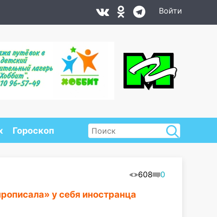
Войти
х
Гороскоп
608
0
рописала» у себя иностранца