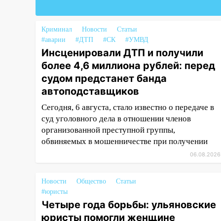
18:02
В Ульяновск едут звезды
баскетбола!
Криминал
Новости
Статьи
#аварии
#ДТП
#СК
#УМВД
17:08
Ульяновский областной
Инсценировали ДТП и получили
суд оставил в силе приговор
более 4,6 миллиона рублей: перед
руководству
«УльяновскФармации» за
судом предстанет банда
махинации на 3,2 млн рублей
автоподставщиков
16:09
Ветераны легкой
Сегодня, 6 августа, стало известно о передаче в
атлетики из Ульяновска
суд уголовного дела в отношении членов
успешно выступили на
организованной преступной группы,
Чемпионате России
обвиняемых в мошенничестве при получении
06.08.2026
16:02
В Ульяновской области
убрали более 28% площадей
зерновых и зернобобовых
Новости
Общество
Статьи
культур
#юристы
Четыре года борьбы: ульяновские
15:51
Бросила кирпич в жену
юристы помогли женщине
брата: в Ульяновской области