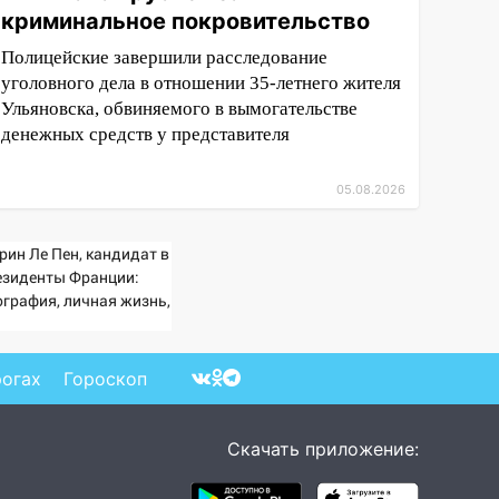
криминальное покровительство
Полицейские завершили расследование
уголовного дела в отношении 35-летнего жителя
Ульяновска, обвиняемого в вымогательстве
денежных средств у представителя
05.08.2026
рин Ле Пен, кандидат в
езиденты Франции:
ография, личная жизнь,
 относится к России и
аине, прогноз на
боры президента
рогах
Гороскоп
анции 2027, последние
вости
Скачать приложение: