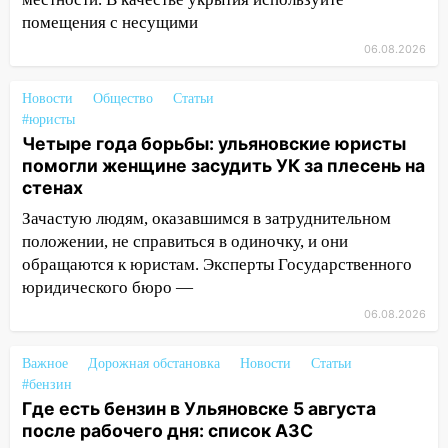
11:30
Кабмин РФ разрешил до 1 июля
помещения с несущими
2027 года импорт, выпуск и обращение
бензина Евро 2, Евро 3, Евро 4
06.08.2026
11:12
Соцсети: на Рябикова автомобиль
Новости
Общество
Статьи
врезался в забор
#юристы
10:27
Где есть бензин в Ульяновске
Четыре года борьбы: ульяновские юристы
днем 6 августа: список АЗС
помогли женщине засудить УК за плесень на
стенах
10:16
Внимание! В Ульяновской области
Зачастую людям, оказавшимся в затруднительном
объявлена ракетная опасность
положении, не справиться в одиночку, и они
10:00
В Старомайнском районе утонул
обращаются к юристам. Эксперты Государственного
51-летний мужчина
юридического бюро —
06.08.2026
09:50
В Ульяновске черный коршун
застрял в тепловозе
Важное
Дорожная обстановка
Новости
Статьи
09:44
Ульяновские спасатели помогли
#бензин
юному велосипедисту на улице
Где есть бензин в Ульяновске 5 августа
Чернышевского
после рабочего дня: список АЗС