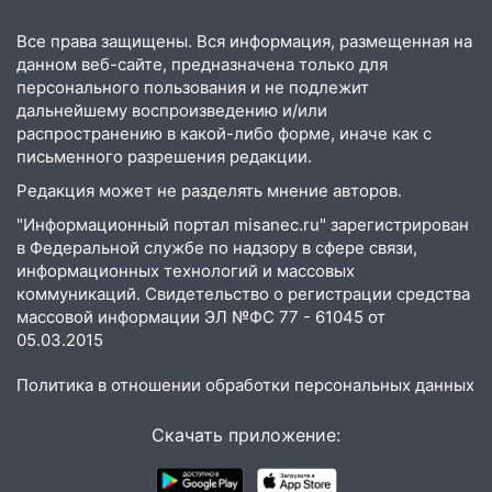
16:06
18-летняя девушка без прав
Все права защищены. Вся информация, размещенная на
перевернулась на мопеде и попала в
данном веб-сайте, предназначена только для
больницу
персонального пользования и не подлежит
дальнейшему воспроизведению и/или
15:59
Ульяновец отдал более 14
распространению в какой-либо форме, иначе как с
миллионов рублей за криминальное
письменного разрешения редакции.
покровительство
Редакция может не разделять мнение авторов.
15:32
На «кольце» кроссовер сбил 18-
"Информационный портал misanec.ru" зарегистрирован
летнего мопедиста
в Федеральной службе по надзору в сфере связи,
15:00
В Ульяновске после тройного ДТП
информационных технологий и массовых
госпитализировали 25-летнего байкера
коммуникаций. Свидетельство о регистрации средства
массовой информации ЭЛ №ФС 77 - 61045 от
14:32
На Ульяновскую область
05.03.2015
надвигается жара
Политика в отношении обработки персональных данных
14:08
Пешеход переходил по «зебре»:
подробности серьезной аварии на
Скачать приложение:
Фруктовой
13:30
В Димитровграде на улице