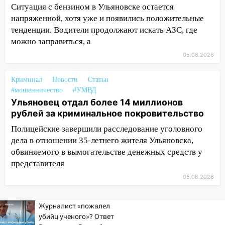
08:21
В Заволжском районе украли два
Ситуация с бензином в Ульяновске остается
велосипеда
напряженной, хотя уже и появились положительные
тенденции. Водители продолжают искать АЗС, где
07:18
В Ульяновск идет
можно заправиться, а
тридцатиградусная жара: какая будет
05.08.2026
погода в четверг
06:00
Четыре года борьбы: ульяновские
Криминал
Новости
Статьи
юристы помогли женщине засудить УК
#мошенничество
#УМВД
за плесень на стенах
Ульяновец отдал более 14 миллионов
рублей за криминальное покровительство
05:00
Кому 6 августа звезды сулят
прибыль, а кому — испытания на
Полицейские завершили расследование уголовного
прочность
дела в отношении 35-летнего жителя Ульяновска,
обвиняемого в вымогательстве денежных средств у
05.08.2026
представителя
22:58
Соцсети: на проспекте Тюленева
05.08.2026
ДТП с мотоциклистом
20:22
Мошенники обманули 92-летнюю
Журналист «пожалел
жительницу Ульяновской области
убийц ученого»? Ответ