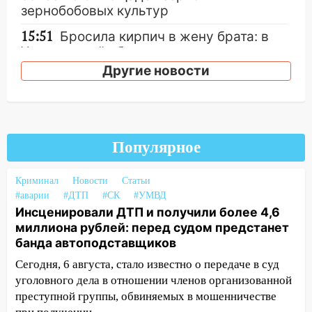
зернобобовых культур
15:51
Бросила кирпич в жену брата: в
Ульяновской области завели дело на
агрессивную женщину
Другие новости
15:47
На улице Радищева сбили
курьера: крупная авария в Ульяновске
15:15
Проводил до квартиры и ограбил:
Популярное
новый кавалер женщины оказался
рецидивистом
Криминал
Новости
Статьи
14:26
В Ульяновске ограничат движение
#аварии
#ДТП
#СК
#УМВД
по улице Ефремова
Инсценировали ДТП и получили более 4,6
миллиона рублей: перед судом предстанет
14:23
67% ульяновцев готовы
банда автоподставщиков
передумать увольняться, если им
повысят зарплату
Сегодня, 6 августа, стало известно о передаче в суд
уголовного дела в отношении членов организованной
14:01
Инсценировали ДТП и получили
преступной группы, обвиняемых в мошенничестве
более 4,6 миллиона рублей: перед