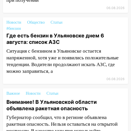
при получении
судом предстанет банда
автоподставщиков
06.08.2026
13:36
В Инзе произошел крупный пожар
Новости
Общество
Статьи
#бензин
13:00
В суде защитили репутацию
Где есть бензин в Ульяновске днем 6
мужчины, которого необоснованно
августа: список АЗС
обвиняли в жестоком обращении с
животными
Ситуация с бензином в Ульяновске остается
напряженной, хотя уже и появились положительные
12:28
Миллион на «льготниках»: в
тенденции. Водители продолжают искать АЗС, где
Ульяновской области перевозчик
можно заправиться, а
провернул хитрую схему с чужими
проездными
06.08.2026
12:10
Ульяновский алиментщик накопил
Важное
Новости
Статьи
120 тысяч долга
Внимание! В Ульяновской области
11:49
Снят режим «Ракетная
объявлена ракетная опасность
опасность» на территории Ульяновской
Губернатор сообщил, что в регионе объявлена
области
ракетная опасность. Нельзя оставаться на открытой
местности. В качестве укрытия используйте