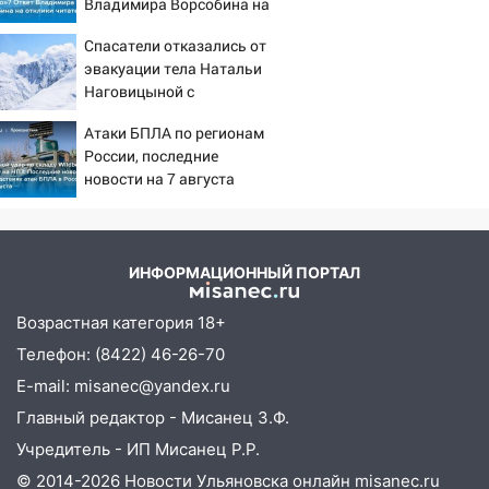
Владимира Ворсобина на
19:14
Житель Ульяновской области
отклики читателей
подвез троих незнакомцев на трассе и
Спасатели отказались от
заработал уголовное дело
эвакуации тела Натальи
Наговицыной с
18:14
Прогноз погоды на 6 августа в
семитысячника
Ульяновской области
Атаки БПЛА по регионам
России, последние
18:00
Мотофристайл, рок и силовой
новости на 7 августа
экстрим: в Ульяновске пройдет
2026: последствия, атаки
большой фестиваль «Наше время»
на склады Wildberries,
17:30
состояние пострадавших
Где есть бензин в Ульяновске 5
августа после рабочего дня: список АЗС
ИНФОРМАЦИОННЫЙ ПОРТАЛ
17:05
«Обыск» по видеосвязи: в
Возрастная категория 18+
Ульяновске задержали 19-летнюю
Телефон: (8422) 46-26-70
сообщницу мошенников
E-mail: misanec@yandex.ru
16:12
Едва не перерезал горло: в
Главный редактор - Мисанец З.Ф.
Вешкайме посиделки с судимым
знакомым закончились для женщины
Учредитель - ИП Мисанец Р.Р.
больницей
© 2014-2026 Новости Ульяновска онлайн
misanec.ru