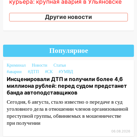
курьера: крупная авария в Ульяновске
15:15
Проводил до квартиры и ограбил:
Другие новости
новый кавалер женщины оказался
рецидивистом
14:26
В Ульяновске ограничат движение
по улице Ефремова
Популярное
14:23
67% ульяновцев готовы
передумать увольняться, если им
Криминал
Новости
Статьи
повысят зарплату
#аварии
#ДТП
#СК
#УМВД
Инсценировали ДТП и получили более 4,6
14:01
Инсценировали ДТП и получили
миллиона рублей: перед судом предстанет
более 4,6 миллиона рублей: перед
банда автоподставщиков
судом предстанет банда
автоподставщиков
Сегодня, 6 августа, стало известно о передаче в суд
уголовного дела в отношении членов организованной
13:36
В Инзе произошел крупный пожар
преступной группы, обвиняемых в мошенничестве
13:00
В суде защитили репутацию
при получении
мужчины, которого необоснованно
06.08.2026
обвиняли в жестоком обращении с