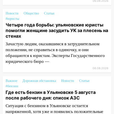
06.08.2026
днем 6 августа: список АЗС
10:16
Внимание! В Ульяновской области
Новости
Общество
Статьи
объявлена ракетная опасность
#юристы
Четыре года борьбы: ульяновские юристы
10:00
В Старомайнском районе утонул
помогли женщине засудить УК за плесень на
51-летний мужчина
стенах
09:50
В Ульяновске черный коршун
Зачастую людям, оказавшимся в затруднительном
застрял в тепловозе
положении, не справиться в одиночку, и они
обращаются к юристам. Эксперты Государственного
09:44
Ульяновские спасатели помогли
юридического бюро —
юному велосипедисту на улице
06.08.2026
Чернышевского
08:21
В Заволжском районе украли два
Важное
Дорожная обстановка
Новости
Статьи
велосипеда
#бензин
Где есть бензин в Ульяновске 5 августа
07:18
В Ульяновск идет
после рабочего дня: список АЗС
тридцатиградусная жара: какая будет
погода в четверг
Ситуация с бензином в Ульяновске остается
напряженной, хотя уже и появились положительные