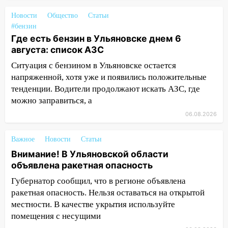
животными
Новости
Общество
Статьи
#бензин
12:28
Миллион на «льготниках»: в
Где есть бензин в Ульяновске днем 6
Ульяновской области перевозчик
августа: список АЗС
провернул хитрую схему с чужими
проездными
Ситуация с бензином в Ульяновске остается
напряженной, хотя уже и появились положительные
12:10
Ульяновский алиментщик накопил
тенденции. Водители продолжают искать АЗС, где
120 тысяч долга
можно заправиться, а
11:49
Снят режим «Ракетная
06.08.2026
опасность» на территории Ульяновской
области
Важное
Новости
Статьи
11:30
Кабмин РФ разрешил до 1 июля
Внимание! В Ульяновской области
2027 года импорт, выпуск и обращение
объявлена ракетная опасность
бензина Евро 2, Евро 3, Евро 4
Губернатор сообщил, что в регионе объявлена
ракетная опасность. Нельзя оставаться на открытой
11:12
Соцсети: на Рябикова автомобиль
местности. В качестве укрытия используйте
врезался в забор
помещения с несущими
10:27
Где есть бензин в Ульяновске