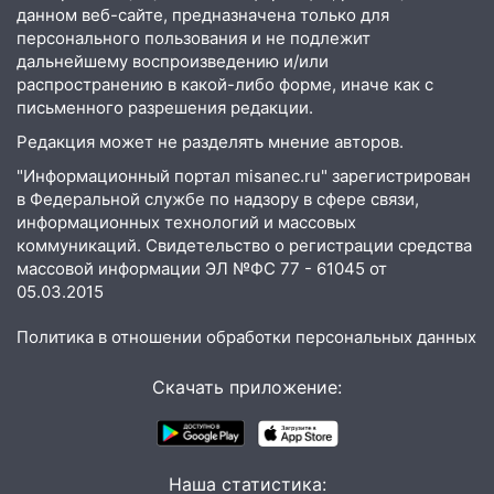
данном веб-сайте, предназначена только для
15:32
персонального пользования и не подлежит
На «кольце» кроссовер сбил 18-
дальнейшему воспроизведению и/или
летнего мопедиста
распространению в какой-либо форме, иначе как с
15:00
В Ульяновске после тройного ДТП
письменного разрешения редакции.
госпитализировали 25-летнего байкера
Редакция может не разделять мнение авторов.
14:32
На Ульяновскую область
"Информационный портал misanec.ru" зарегистрирован
надвигается жара
в Федеральной службе по надзору в сфере связи,
информационных технологий и массовых
14:08
Пешеход переходил по «зебре»:
коммуникаций. Свидетельство о регистрации средства
подробности серьезной аварии на
массовой информации ЭЛ №ФС 77 - 61045 от
Фруктовой
05.03.2015
13:30
В Димитровграде на улице
Политика в отношении обработки персональных данных
Трудовой горело здание
Скачать приложение:
13:00
Водитель без прав врезался в
припаркованный автомобиль
12:37
Переезжал «зебру» на
велосипеде и попал под колеса
Наша статистика: