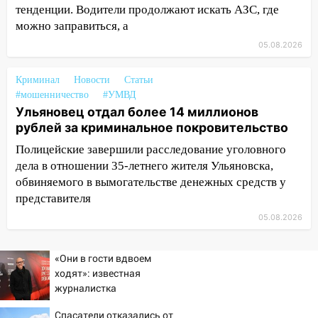
06:00
Четыре года борьбы: ульяновские
тенденции. Водители продолжают искать АЗС, где
юристы помогли женщине засудить УК
можно заправиться, а
за плесень на стенах
05.08.2026
05:00
Кому 6 августа звезды сулят
прибыль, а кому — испытания на
Криминал
Новости
Статьи
прочность
#мошенничество
#УМВД
Ульяновец отдал более 14 миллионов
05.08.2026
рублей за криминальное покровительство
22:58
Соцсети: на проспекте Тюленева
ДТП с мотоциклистом
Полицейские завершили расследование уголовного
дела в отношении 35-летнего жителя Ульяновска,
20:22
Мошенники обманули 92-летнюю
обвиняемого в вымогательстве денежных средств у
жительницу Ульяновской области
представителя
19:14
Житель Ульяновской области
05.08.2026
подвез троих незнакомцев на трассе и
заработал уголовное дело
«Они в гости вдвоем
18:14
ходят»: известная
Прогноз погоды на 6 августа в
журналистка
Ульяновской области
подтвердила роман
18:00
Спасатели отказались от
Мотофристайл, рок и силовой
Бондарчука и Исаковой