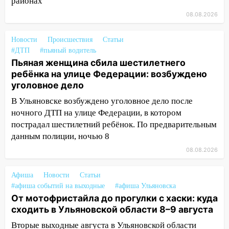
районах
13:12
Дерево пробило крышу дома на
08.08.2026
Новгородской в Ульяновске и рухнуло
на электрощит
Новости
Происшествия
Статьи
#ДТП
#пьяный водитель
13:10
В Заволжском районе дерево
Пьяная женщина сбила шестилетнего
упало во дворе
ребёнка на улице Федерации: возбуждено
13:08
Ураган ударил по Ульяновску:
уголовное дело
сорванные крыши, поваленные деревья,
В Ульяновске возбуждено уголовное дело после
затопленные улицы и остановившиеся
ночного ДТП на улице Федерации, в котором
трамваи
пострадал шестилетний ребёнок. По предварительным
12:17
Ульяновск накрыл крупный град:
данным полиции, ночью 8
после ливня город снова уходит под
08.08.2026
воду
Афиша
12:12
Новости
Статьи
Прокуратура взяла на контроль
#афиша событий на выходные
#афиша Ульяновска
ДТП с шестилетним ребёнком на улице
От мотофристайла до прогулки с хаски: куда
Федерации
сходить в Ульяновской области 8–9 августа
12:01
Пьяная женщина сбила
Вторые выходные августа в Ульяновской области