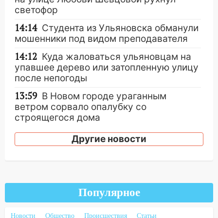
светофор
14:14
Студента из Ульяновска обманули
мошенники под видом преподавателя
14:12
Куда жаловаться ульяновцам на
упавшее дерево или затопленную улицу
после непогоды
13:59
В Новом городе ураганным
ветром сорвало опалубку со
строящегося дома
13:54
В мэрии Ульяновска рассказали,
Другие новости
как устраняют последствия мощного
шторма
13:49
Стихия продолжает крушить
Ульяновск: дерево рухнуло на дом на
Популярное
Орджоникидзе
13:47
На Нижней Террасе мощным
Новости
Общество
Происшествия
Статьи