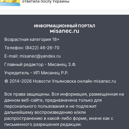
ответила послу Украины
мероприятие, приуроченное к
празднованию Дня сотрудника органов
следствия Российской Федерации
ИНФОРМАЦИОННЫЙ ПОРТАЛ
19:30
Ульяновцев приглашают
поддержать «Симбирскую чебурашку»
Возрастная категория 18+
на фестивале «ФормАРТ»
Телефон: (8422) 46-26-70
18:11
Ульяновская область стала
E-mail: misanec@yandex.ru
пилотным регионом проекта
Главный редактор - Мисанец З.Ф.
«Культурное долголетие»
Учредитель - ИП Мисанец Р.Р.
17:23
Прогноз погоды в Ульяновской
© 2014-2026 Новости Ульяновска онлайн
misanec.ru
области на 8 августа
17:16
В реанимацию Ульяновской
Все права защищены. Вся информация, размещенная на
областной больницы поступили шесть
данном веб-сайте, предназначена только для
новых аппаратов ИВЛ
персонального пользования и не подлежит
дальнейшему воспроизведению и/или
16:51
В Чердаклинском районе
распространению в какой-либо форме, иначе как с
ремонтируют дороги, ставят остановки
письменного разрешения редакции.