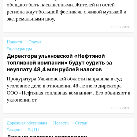
шестилетнего ребёнка на улице
обещают быть насыщенными. Жителей и гостей
Федерации: возбуждено уголовное дело
региона ждут большой фестиваль с живой музыкой и
11:16
В Ульяновске ищут 37-летнего
экстремальными шоу,
мужчину, пропавшего ещё 19 июля
08.08.2026
10:30
От мотофристайла до прогулки с
Новости
Статьи
хаски: куда сходить в Ульяновской
#прокуратура
области 8–9 августа
Директора ульяновской «Нефтяной
10:11
Директора ульяновской
топливной компании» будут судить за
«Нефтяной топливной компании» будут
неуплату 48,4 млн рублей налогов
судить за неуплату 48,4 млн рублей
Прокуратура Ульяновской области направила в суд
налогов
уголовное дело в отношении 48-летнего директора
09:28
Дети на дорогах: пострадали
ООО «Нефтяная топливная компания». Его обвиняют в
велосипедисты, мотоциклисты и
уклонении от
пешеходы. Обзор крупных аварий в
08.08.2026
Ульяновской области
Дорожная обстановка
08:30
Новости
Статьи
Поджог со свечой, 16 сгоревших
#аварии
#ДТП
домов и выстрел за водку
Дети на дорогах: пострадали