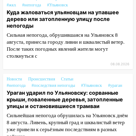
ветром вырвало дерево с корнем
#жкх
#непогода
#Ульяновск
Куда жаловаться ульяновцам на упавшее
13:46
Сильный ветер сорвал крышу с
дерево или затопленную улицу после
СТО на проспекте Созидателей
непогоды
13:35
Непогода продолжает бить по
Сильная непогода, обрушившаяся на Ульяновск 8
транспорту: в Ульяновске трамвай
августа, принесла городу ливни и шквалистый ветер.
сошёл с рельсов
После таких погодных явлений жители могут
столкнуться с
13:22
Упавшие деревья перекрыли
дороги в Ульяновске: фото
08.08.2026
13:17
Непогода в Ульяновске не
Новости
Происшествия
Статьи
закончится сегодня: сильные ливни
#непогода
#последствия непогоды
#Ульяновск
#ураган
сохранятся 9 августа
Ураган ударил по Ульяновску: сорванные
крыши, поваленные деревья, затопленные
13:15
Трижды «брал в долг» без спроса:
улицы и остановившиеся трамваи
житель Вешкаймского района похитил у
знакомого 191 тысячу рублей
Сильнейшая непогода обрушилась на Ульяновск днём
8 августа. Ливень, крупный град и шквалистый ветер
13:14
Ураган оторвал светофор на
уже привели к серьёзным последствиям в разных
проспекте Филатова в Ульяновске