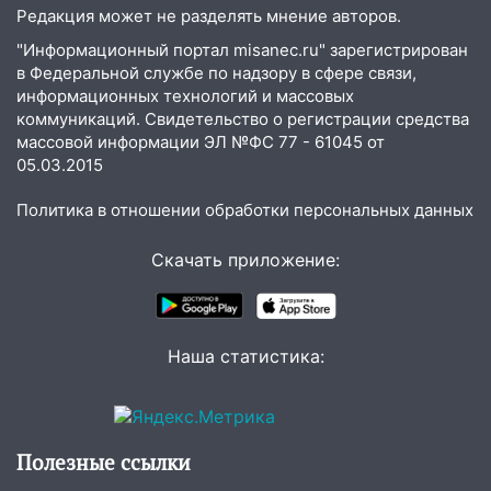
и проводят новое освещение
Редакция может не разделять мнение авторов.
16:35
В Ульяновске установили ещё
"Информационный портал misanec.ru" зарегистрирован
девять бункеров для крупногабаритного
в Федеральной службе по надзору в сфере связи,
мусора
информационных технологий и массовых
коммуникаций. Свидетельство о регистрации средства
16:26
В Ульяновске бесплатно покажут
массовой информации ЭЛ №ФС 77 - 61045 от
матч «Волги» под открытым небом
05.03.2015
16:12
В Ульяновском госуниверситете
Политика в отношении обработки персональных данных
разработают отечественный прибор для
цифровой ПЦР
Скачать приложение:
15:47
Ульяновцы могут вернуть деньги
за абонементы закрывшегося фитнес-
клуба «Рекорд-Fitness»
Наша статистика:
15:34
После вмешательства
прокуратуры в селах Ульяновской
области привели в порядок детские
площадки
Полезные ссылки
15:27
Прокуратура проверяет