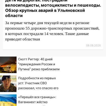
07:50
Какая погоды будет днем 8
велосипедисты, мотоциклисты и пешеходы.
августа
Обзор крупных аварий в Ульяновской
области
06:45
Императорский мост в
За первые четыре дня текущей недели в регионе
Ульяновске останется закрытым до
произошло 55 дорожно-транспортных происшествий,
утра 10 августа
в которых пострадали 14 человек. Такие данные
05:18
Судьба готовит сюрприз: гороскоп
приводит областная
на 8 августа — кому повезет с
08.08.2026
деньгами, а кого ждет неожиданная
встреча
Скотт Риттер: 40 дней
04:47
В Ульяновской области объявили
"принуждения России и
ракетную опасность: звучат сирены
Путина" резко приблизили
крах режима Зеленского
07.08.2026
Подробности из первых
20:40
Ульяновские аграрии смогут
уст: Участник СВО
купить тракторы с отсрочкой платежа
рассказал, что спасло его
до декабря
в схватке с медведем
«Перешёл все границы»:
19:34
В следственном управлении
Вагенкнехт жёстко
состоялось торжественное