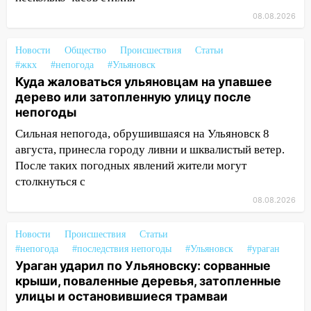
на электрощит
08.08.2026
13:10
В Заволжском районе дерево
упало во дворе
Новости
Общество
Происшествия
Статьи
#жкх
#непогода
#Ульяновск
13:08
Ураган ударил по Ульяновску:
Куда жаловаться ульяновцам на упавшее
сорванные крыши, поваленные деревья,
дерево или затопленную улицу после
затопленные улицы и остановившиеся
непогоды
трамваи
Сильная непогода, обрушившаяся на Ульяновск 8
12:17
Ульяновск накрыл крупный град:
августа, принесла городу ливни и шквалистый ветер.
после ливня город снова уходит под
После таких погодных явлений жители могут
воду
столкнуться с
12:12
Прокуратура взяла на контроль
08.08.2026
ДТП с шестилетним ребёнком на улице
Федерации
Новости
Происшествия
Статьи
#непогода
#последствия непогоды
#Ульяновск
#ураган
12:01
Пьяная женщина сбила
Ураган ударил по Ульяновску: сорванные
шестилетнего ребёнка на улице
крыши, поваленные деревья, затопленные
Федерации: возбуждено уголовное дело
улицы и остановившиеся трамваи