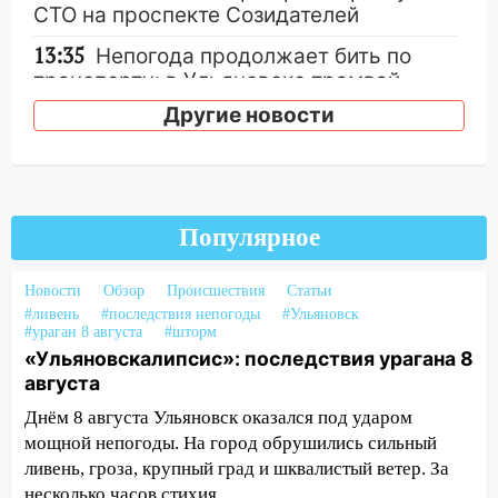
СТО на проспекте Созидателей
13:35
Непогода продолжает бить по
транспорту: в Ульяновске трамвай
сошёл с рельсов
Другие новости
13:22
Упавшие деревья перекрыли
дороги в Ульяновске: фото
13:17
Непогода в Ульяновске не
закончится сегодня: сильные ливни
Популярное
сохранятся 9 августа
Новости
Обзор
Происшествия
Статьи
13:15
Трижды «брал в долг» без спроса:
#ливень
#последствия непогоды
#Ульяновск
житель Вешкаймского района похитил у
#ураган 8 августа
#шторм
знакомого 191 тысячу рублей
«Ульяновскалипсис»: последствия урагана 8
августа
13:14
Ураган оторвал светофор на
проспекте Филатова в Ульяновске
Днём 8 августа Ульяновск оказался под ударом
мощной непогоды. На город обрушились сильный
13:12
Дерево пробило крышу дома на
ливень, гроза, крупный град и шквалистый ветер. За
Новгородской в Ульяновске и рухнуло
несколько часов стихия