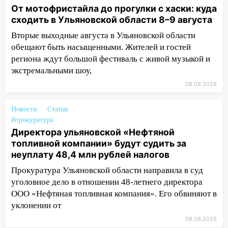
06:45
От мотофристайла до прогулки с хаски: куда
Императорский мост в
сходить в Ульяновской области 8–9 августа
Ульяновске останется закрытым до
утра 10 августа
Вторые выходные августа в Ульяновской области
обещают быть насыщенными. Жителей и гостей
05:18
Судьба готовит сюрприз: гороскоп
региона ждут большой фестиваль с живой музыкой и
на 8 августа — кому повезет с
экстремальными шоу,
деньгами, а кого ждет неожиданная
встреча
08.08.2026
04:47
В Ульяновской области объявили
Новости
Статьи
ракетную опасность: звучат сирены
#прокуратура
07.08.2026
Директора ульяновской «Нефтяной
топливной компании» будут судить за
20:40
Ульяновские аграрии смогут
неуплату 48,4 млн рублей налогов
купить тракторы с отсрочкой платежа
до декабря
Прокуратура Ульяновской области направила в суд
уголовное дело в отношении 48-летнего директора
19:34
В следственном управлении
ООО «Нефтяная топливная компания». Его обвиняют в
состоялось торжественное
уклонении от
мероприятие, приуроченное к
празднованию Дня сотрудника органов
08.08.2026