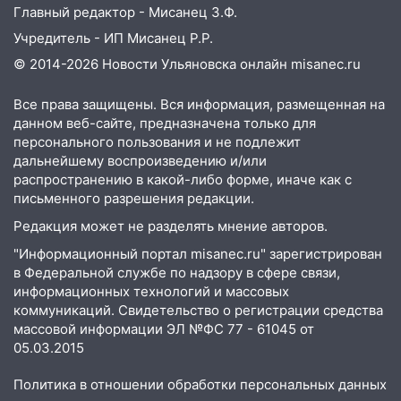
Главный редактор - Мисанец З.Ф.
мусора
Учредитель - ИП Мисанец Р.Р.
16:26
В Ульяновске бесплатно покажут
© 2014-2026 Новости Ульяновска онлайн
misanec.ru
матч «Волги» под открытым небом
16:12
В Ульяновском госуниверситете
Все права защищены. Вся информация, размещенная на
данном веб-сайте, предназначена только для
разработают отечественный прибор для
персонального пользования и не подлежит
цифровой ПЦР
дальнейшему воспроизведению и/или
15:47
Ульяновцы могут вернуть деньги
распространению в какой-либо форме, иначе как с
за абонементы закрывшегося фитнес-
письменного разрешения редакции.
клуба «Рекорд-Fitness»
Редакция может не разделять мнение авторов.
15:34
После вмешательства
"Информационный портал misanec.ru" зарегистрирован
прокуратуры в селах Ульяновской
в Федеральной службе по надзору в сфере связи,
области привели в порядок детские
информационных технологий и массовых
площадки
коммуникаций. Свидетельство о регистрации средства
массовой информации ЭЛ №ФС 77 - 61045 от
15:27
Прокуратура проверяет
05.03.2015
капремонт школы в селе Кивать
Политика в отношении обработки персональных данных
15:08
В Кузоватово после прокурорской