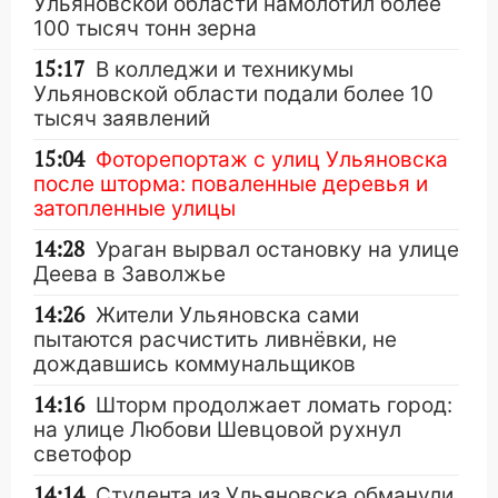
Ульяновской области намолотил более
100 тысяч тонн зерна
15:17
В колледжи и техникумы
Ульяновской области подали более 10
тысяч заявлений
15:04
Фоторепортаж с улиц Ульяновска
после шторма: поваленные деревья и
затопленные улицы
14:28
Ураган вырвал остановку на улице
Деева в Заволжье
14:26
Жители Ульяновска сами
пытаются расчистить ливнёвки, не
дождавшись коммунальщиков
14:16
Шторм продолжает ломать город:
на улице Любови Шевцовой рухнул
светофор
14:14
Студента из Ульяновска обманули