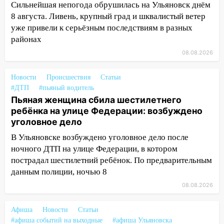
11:16
В Ульяновске ищут 37-летнего
Сильнейшая непогода обрушилась на Ульяновск днём
мужчину, пропавшего ещё 19 июля
8 августа. Ливень, крупный град и шквалистый ветер
уже привели к серьёзным последствиям в разных
10:30
От мотофристайла до прогулки с
районах
хаски: куда сходить в Ульяновской
области 8–9 августа
08.08.2026
10:11
Директора ульяновской
Новости
Происшествия
Статьи
«Нефтяной топливной компании» будут
#ДТП
#пьяный водитель
судить за неуплату 48,4 млн рублей
Пьяная женщина сбила шестилетнего
налогов
ребёнка на улице Федерации: возбуждено
09:28
уголовное дело
Дети на дорогах: пострадали
велосипедисты, мотоциклисты и
В Ульяновске возбуждено уголовное дело после
пешеходы. Обзор крупных аварий в
ночного ДТП на улице Федерации, в котором
Ульяновской области
пострадал шестилетний ребёнок. По предварительным
данным полиции, ночью 8
08:30
Поджог со свечой, 16 сгоревших
домов и выстрел за водку
08.08.2026
07:50
Какая погоды будет днем 8
Афиша
Новости
Статьи
августа
#афиша событий на выходные
#афиша Ульяновска