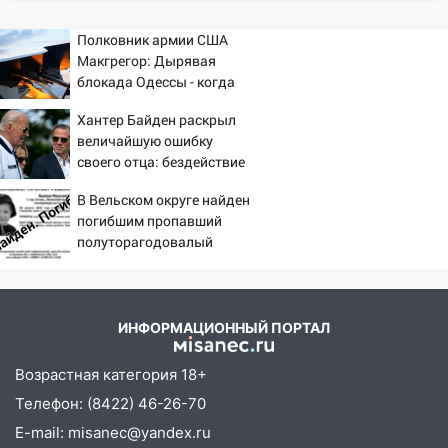
следствия Российской Федерации
19:30
Полковник армии США
Ульяновцев приглашают
Макгрегор: Дырявая
поддержать «Симбирскую чебурашку»
блокада Одессы - когда
на фестивале «ФормАРТ»
же в командовании ВМФ
Хантер Байден раскрыл
18:11
Ульяновская область стала
России за это полетят
величайшую ошибку
пилотным регионом проекта
головы?
своего отца: бездействие
«Культурное долголетие»
против Трампа
В Вельском округе найден
17:23
Прогноз погоды в Ульяновской
погибшим пропавший
области на 8 августа
полуторагодовалый
17:16
В реанимацию Ульяновской
ребёнок
областной больницы поступили шесть
новых аппаратов ИВЛ
ИНФОРМАЦИОННЫЙ ПОРТАЛ
16:51
В Чердаклинском районе
ремонтируют дороги, ставят остановки
Возрастная категория 18+
и проводят новое освещение
Телефон: (8422) 46-26-70
16:35
В Ульяновске установили ещё
E-mail: misanec@yandex.ru
девять бункеров для крупногабаритного