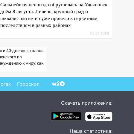
Сильнейшая непогода обрушилась на Ульяновск
днём 8 августа. Ливень, крупный град и
шквалистый ветер уже привели к серьёзным
последствиям в разных районах
08.08.2026
оги 40-дневного плана
ленского по
инуждению к миру: как
ветила Россия, полный
збор провала операции
раины от военкора
рогах
Гороскоп
ца
Скачать приложение:
Наша статистика: