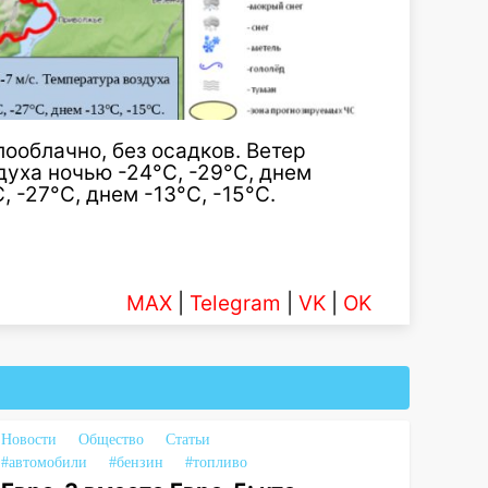
лооблачно, без осадков. Ветер
духа ночью -24°С, -29°С, днем
С, -27°С, днем -13°С, -15°С.
MAX
|
Telegram
|
VK
|
OK
Новости
Общество
Статьи
#автомобили
#бензин
#топливо