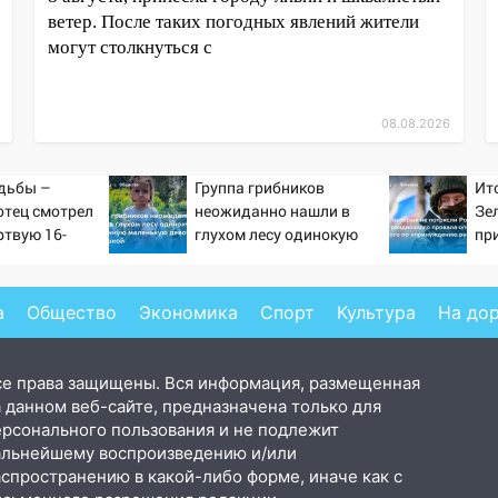
ветер. После таких погодных явлений жители
могут столкнуться с
08.08.2026
дьбы –
Группа грибников
Ит
отец смотрел
неожиданно нашли в
Зе
ртвую 16-
глухом лесу одинокую
пр
ь и не мог
испуганную маленькую
от
слезы
девочку с игрушкой
ра
Ук
а
Общество
Экономика
Спорт
Культура
На до
Ко
се права защищены. Вся информация, размещенная
 данном веб-сайте, предназначена только для
ерсонального пользования и не подлежит
альнейшему воспроизведению и/или
аспространению в какой-либо форме, иначе как с