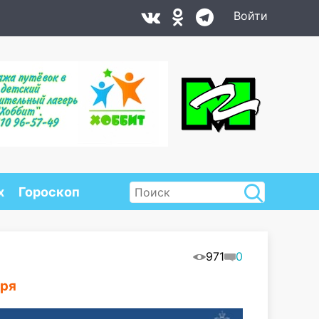
Войти
х
Гороскоп
971
0
аря