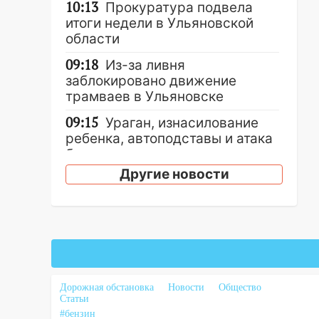
10:13
Прокуратура подвела
итоги недели в Ульяновской
области
09:18
Из-за ливня
заблокировано движение
трамваев в Ульяновске
09:15
Ураган, изнасилование
ребенка, автоподставы и атака
беспилотников: важные итоги
прошедшей недели в
Другие новости
Ульяновской области
08:20
В Ульяновске
восстановили трамвайную и
троллейбусную
инфраструктуру после шторма.
08:19
Внимание! В
Дорожная обстановка
Новости
Общество
Цильнинском районе пропал
Статьи
67-летний мужчина
#бензин