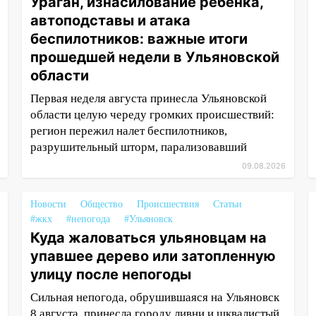
Ураган, изнасилование ребенка,
автоподставы и атака
беспилотников: важные итоги
прошедшей недели в Ульяновской
области
Первая неделя августа принесла Ульяновской
области целую череду громких происшествий:
регион пережил налет беспилотников,
разрушительный шторм, парализовавший
09.08.2026
Новости
Общество
Происшествия
Статьи
#жкх
#непогода
#Ульяновск
Куда жаловаться ульяновцам на
упавшее дерево или затопленную
улицу после непогоды
Сильная непогода, обрушившаяся на Ульяновск
8 августа, принесла городу ливни и шквалистый