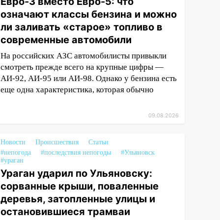
Евро-3 вместо Евро-5: что
означают классы бензина и можно
ли заливать «старое» топливо в
современные автомобили
На российских АЗС автомобилисты привыкли
смотреть прежде всего на крупные цифры —
АИ-92, АИ-95 или АИ-98. Однако у бензина есть
еще одна характеристика, которая обычно
09.08.2026
Новости
Происшествия
Статьи
#непогода
#последствия непогоды
#Ульяновск
#ураган
Ураган ударил по Ульяновску:
сорванные крыши, поваленные
деревья, затопленные улицы и
остановившиеся трамваи