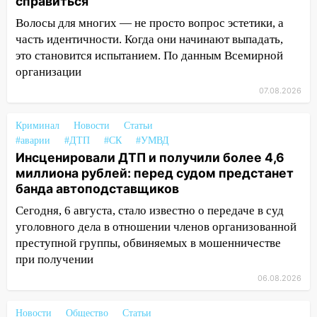
справиться
посвящённый Дню воздушного флота
Волосы для многих — не просто вопрос эстетики, а
России
часть идентичности. Когда они начинают выпадать,
19:12
В Ульяновской области
это становится испытанием. По данным Всемирной
руководителя частной компании
организации
наказали за сокрытие прошлого своего
07.08.2026
сотрудник
18:02
Криминал
В Ульяновск едут звезды
Новости
Статьи
#аварии
#ДТП
#СК
#УМВД
баскетбола!
Инсценировали ДТП и получили более 4,6
17:08
Ульяновский областной суд
миллиона рублей: перед судом предстанет
оставил в силе приговор руководству
банда автоподставщиков
«УльяновскФармации» за махинации на
Сегодня, 6 августа, стало известно о передаче в суд
3,2 млн рублей
уголовного дела в отношении членов организованной
16:09
Ветераны легкой атлетики из
преступной группы, обвиняемых в мошенничестве
Ульяновска успешно выступили на
при получении
Чемпионате России
06.08.2026
16:02
В Ульяновской области убрали
Новости
более 28% площадей зерновых и
Общество
Статьи