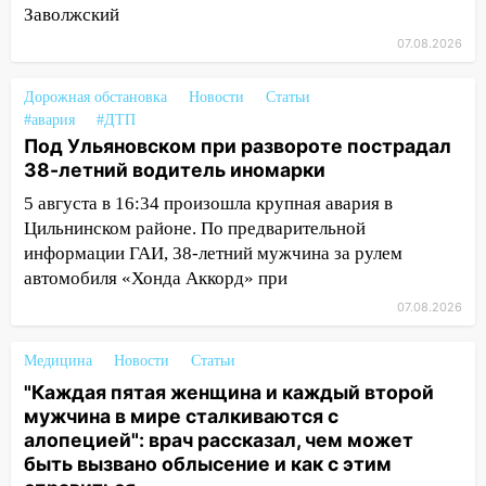
Заволжский
знойный и сухой четверг
07.08.2026
06:00
Под Ульяновском при развороте
пострадал 38-летний водитель
Дорожная обстановка
Новости
Статьи
иномарки
#авария
#ДТП
05:00
«Каждая пятая женщина и каждый
Под Ульяновском при развороте пострадал
второй мужчина в мире сталкиваются с
38-летний водитель иномарки
алопецией»: врач рассказал, чем может
5 августа в 16:34 произошла крупная авария в
быть вызвано облысение и как с этим
Цильнинском районе. По предварительной
справиться
информации ГАИ, 38-летний мужчина за рулем
автомобиля «Хонда Аккорд» при
03:30
Гороскоп на 7 августа: пятница
принесет прилив творческой энергии и
07.08.2026
отличные шансы исправить старые
ошибки
Медицина
Новости
Статьи
06.08.2026
"Каждая пятая женщина и каждый второй
мужчина в мире сталкиваются с
23:20
Прогноз погоды на 7 августа в
алопецией": врач рассказал, чем может
Ульяновской области
быть вызвано облысение и как с этим
20:04
Ульяновцев приглашают на забег,