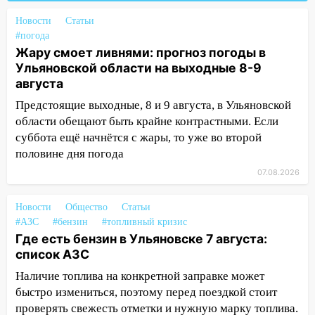
10:26
На нескольких улицах Ульяновска
Новости
Статьи
временно отключили холодную воду
#погода
Жару смоет ливнями: прогноз погоды в
10:14
В Ульяновске двоих участников
Ульяновской области на выходные 8-9
коррупционной схемы при ЦГКБ
августа
отправили в колонию на 7 и 8 лет
Предстоящие выходные, 8 и 9 августа, в Ульяновской
09:52
Ночью беспилотники сбили над
области обещают быть крайне контрастными. Если
соседними Татарстаном и Саратовской
суббота ещё начнётся с жары, то уже во второй
областью
половине дня погода
09:41
Диана Шурыгина уверовала в
07.08.2026
Бога в СИЗО
Новости
Общество
Статьи
09:35
В Ульяновске директора фирмы
#АЗС
#бензин
#топливный кризис
будут судить за неуплату налогов на 48
Где есть бензин в Ульяновске 7 августа:
млн рублей
список АЗС
08:22
Подросток на питбайке сбил
Наличие топлива на конкретной заправке может
велосипедистку: пострадали двое
быстро измениться, поэтому перед поездкой стоит
проверять свежесть отметки и нужную марку топлива.
07:20
Жара возвращается: ожидается