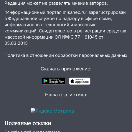
11:30
Кабмин РФ разрешил до 1 июля
Редакция может не разделять мнение авторов.
2027 года импорт, выпуск и обращение
"Информационный портал misanec.ru" зарегистрирован
бензина Евро 2, Евро 3, Евро 4
в Федеральной службе по надзору в сфере связи,
информационных технологий и массовых
11:12
Соцсети: на Рябикова автомобиль
коммуникаций. Свидетельство о регистрации средства
врезался в забор
массовой информации ЭЛ №ФС 77 - 61045 от
10:27
05.03.2015
Где есть бензин в Ульяновске
днем 6 августа: список АЗС
Политика в отношении обработки персональных данных
10:16
Внимание! В Ульяновской области
объявлена ракетная опасность
Скачать приложение:
10:00
В Старомайнском районе утонул
51-летний мужчина
Наша статистика:
09:50
В Ульяновске черный коршун
застрял в тепловозе
09:44
Ульяновские спасатели помогли
юному велосипедисту на улице
Полезные ссылки
Чернышевского