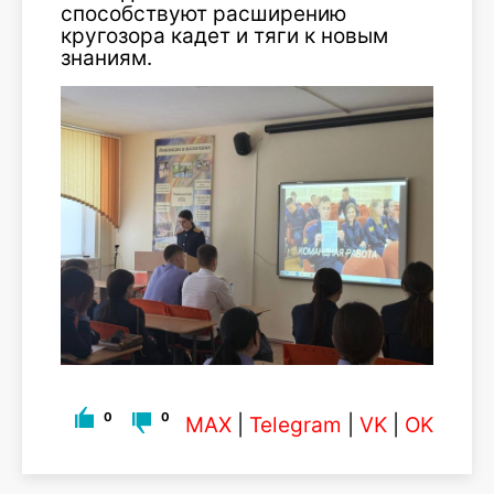
способствуют расширению
кругозора кадет и тяги к новым
знаниям.
0
0
MAX
|
Telegram
|
VK
|
OK