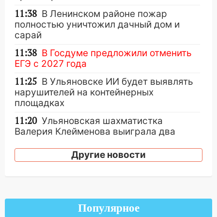
11:38
В Ленинском районе пожар
полностью уничтожил дачный дом и
сарай
11:38
В Госдуме предложили отменить
ЕГЭ с 2027 года
11:25
В Ульяновске ИИ будет выявлять
нарушителей на контейнерных
площадках
11:20
Ульяновская шахматистка
Валерия Клейменова выиграла два
золота в составе сборной мира
Другие новости
11:16
В Ульяновске открыли памятную
доску декабристу Кондратию Рылееву
10:40
В Ульяновске спасатели ночью
нашли потерявшегося в заброшенных
Популярное
садах 79-летнего мужчину