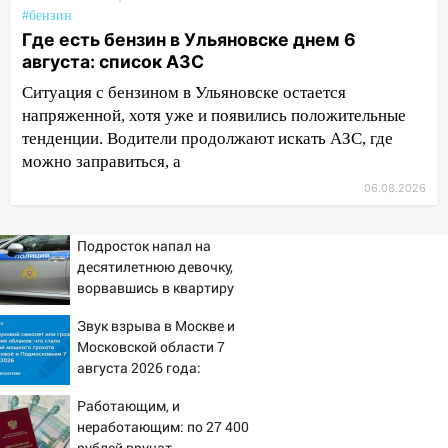
#бензин
зернобобовых культур
Где есть бензин в Ульяновске днем 6
15:51
Бросила кирпич в жену брата: в
августа: список АЗС
Ульяновской области завели дело на
Ситуация с бензином в Ульяновске остается
агрессивную женщину
напряженной, хотя уже и появились положительные
15:47
На улице Радищева сбили
тенденции. Водители продолжают искать АЗС, где
курьера: крупная авария в Ульяновске
можно заправиться, а
06.08.2026
15:15
Проводил до квартиры и ограбил:
новый кавалер женщины оказался
рецидивистом
Подросток напал на
десятилетнюю девочку,
14:26
В Ульяновске ограничат движение
ворвавшись в квартиру
по улице Ефремова
Звук взрыва в Москве и
14:23
67% ульяновцев готовы
Московской области 7
передумать увольняться, если им
августа 2026 года:
повысят зарплату
Причины, источник,
Работающим, и
откуда был громкий
14:01
Инсценировали ДТП и получили
неработающим: по 27 400
хлопок
более 4,6 миллиона рублей: перед
рублей вручат