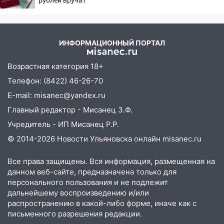
судом предстанет банда
пенсионерам в сентябре -
автоподставщиков
PrimaMedia.ru
13:36
В Инзе произошел крупный пожар
ИНФОРМАЦИОННЫЙ ПОРТАЛ
13:00
В суде защитили репутацию
мужчины, которого необоснованно
Возрастная категория 18+
обвиняли в жестоком обращении с
Телефон: (8422) 46-26-70
животными
E-mail: misanec@yandex.ru
12:28
Миллион на «льготниках»: в
Главный редактор - Мисанец З.Ф.
Ульяновской области перевозчик
Учредитель - ИП Мисанец Р.Р.
провернул хитрую схему с чужими
© 2014-2026 Новости Ульяновска онлайн
misanec.ru
проездными
12:10
Ульяновский алиментщик накопил
Все права защищены. Вся информация, размещенная на
120 тысяч долга
данном веб-сайте, предназначена только для
персонального пользования и не подлежит
11:49
Снят режим «Ракетная
дальнейшему воспроизведению и/или
опасность» на территории Ульяновской
распространению в какой-либо форме, иначе как с
области
письменного разрешения редакции.