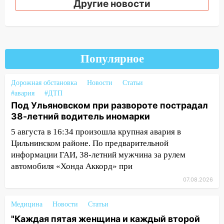
Другие новости
Ульяновской области завели дело на
агрессивную женщину
15:47
На улице Радищева сбили
курьера: крупная авария в Ульяновске
Популярное
15:15
Проводил до квартиры и ограбил:
новый кавалер женщины оказался
Дорожная обстановка
Новости
Статьи
рецидивистом
#авария
#ДТП
14:26
В Ульяновске ограничат движение
Под Ульяновском при развороте пострадал
по улице Ефремова
38-летний водитель иномарки
5 августа в 16:34 произошла крупная авария в
14:23
67% ульяновцев готовы
Цильнинском районе. По предварительной
передумать увольняться, если им
информации ГАИ, 38-летний мужчина за рулем
повысят зарплату
автомобиля «Хонда Аккорд» при
14:01
Инсценировали ДТП и получили
07.08.2026
более 4,6 миллиона рублей: перед
судом предстанет банда
Медицина
Новости
Статьи
автоподставщиков
"Каждая пятая женщина и каждый второй