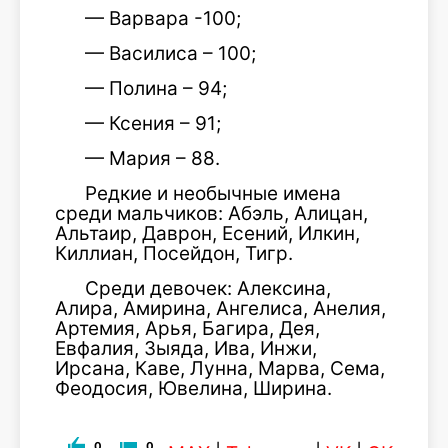
— Варвара -100;
— Василиса – 100;
— Полина – 94;
— Ксения – 91;
— Мария – 88.
Редкие и необычные имена
среди мальчиков: Абэль, Алицан,
Альтаир, Даврон, Есений, Илкин,
Киллиан, Посейдон, Тигр.
Среди девочек: Алексина,
Алира, Амирина, Ангелиса, Анелия,
Артемия, Арья, Багира, Дея,
Евфалия, Зыяда, Ива, Инжи,
Ирсана, Каве, Лунна, Марва, Сема,
Феодосия, Ювелина, Ширина.
0
0