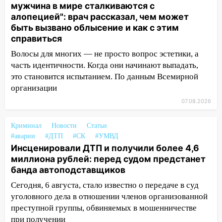
13:36
В Инзе произошел крупный пожар
мужчина в мире сталкиваются с
алопецией": врач рассказал, чем может
13:00
В суде защитили репутацию
быть вызвано облысение и как с этим
мужчины, которого необоснованно
справиться
обвиняли в жестоком обращении с
животными
Волосы для многих — не просто вопрос эстетики, а
часть идентичности. Когда они начинают выпадать,
12:28
Миллион на «льготниках»: в
это становится испытанием. По данным Всемирной
Ульяновской области перевозчик
организации
провернул хитрую схему с чужими
07.08.2026
проездными
12:10
Ульяновский алиментщик накопил
Криминал
Новости
Статьи
120 тысяч долга
#аварии
#ДТП
#СК
#УМВД
Инсценировали ДТП и получили более 4,6
11:49
Снят режим «Ракетная
миллиона рублей: перед судом предстанет
опасность» на территории Ульяновской
банда автоподставщиков
области
Сегодня, 6 августа, стало известно о передаче в суд
11:30
Кабмин РФ разрешил до 1 июля
уголовного дела в отношении членов организованной
2027 года импорт, выпуск и обращение
преступной группы, обвиняемых в мошенничестве
бензина Евро 2, Евро 3, Евро 4
при получении