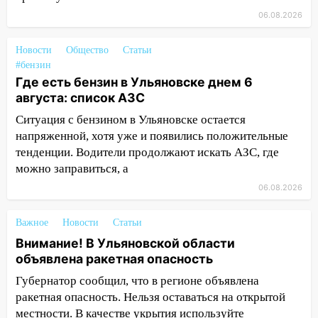
11:12
Соцсети: на Рябикова автомобиль
06.08.2026
врезался в забор
Новости
Общество
Статьи
10:27
Где есть бензин в Ульяновске
#бензин
днем 6 августа: список АЗС
Где есть бензин в Ульяновске днем 6
10:16
Внимание! В Ульяновской области
августа: список АЗС
объявлена ракетная опасность
Ситуация с бензином в Ульяновске остается
напряженной, хотя уже и появились положительные
10:00
В Старомайнском районе утонул
тенденции. Водители продолжают искать АЗС, где
51-летний мужчина
можно заправиться, а
09:50
В Ульяновске черный коршун
06.08.2026
застрял в тепловозе
09:44
Ульяновские спасатели помогли
Важное
Новости
Статьи
юному велосипедисту на улице
Внимание! В Ульяновской области
Чернышевского
объявлена ракетная опасность
08:21
В Заволжском районе украли два
Губернатор сообщил, что в регионе объявлена
велосипеда
ракетная опасность. Нельзя оставаться на открытой
местности. В качестве укрытия используйте