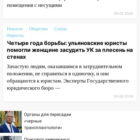
07:18
В Ульяновск идет
помещения с несущими
тридцатиградусная жара: какая будет
06.08.2026
погода в четверг
06:00
Четыре года борьбы: ульяновские
Новости
Общество
Статьи
юристы помогли женщине засудить УК
#юристы
за плесень на стенах
Четыре года борьбы: ульяновские юристы
помогли женщине засудить УК за плесень на
05:00
Кому 6 августа звезды сулят
стенах
прибыль, а кому — испытания на
прочность
Зачастую людям, оказавшимся в затруднительном
положении, не справиться в одиночку, и они
05.08.2026
обращаются к юристам. Эксперты Государственного
22:58
Соцсети: на проспекте Тюленева
юридического бюро —
ДТП с мотоциклистом
06.08.2026
20:22
Мошенники обманули 92-летнюю
жительницу Ульяновской области
Органы для пересадки
«черные
19:14
Житель Ульяновской области
трансплантологи»
подвез троих незнакомцев на трассе и
извлекали у еще живых
заработал уголовное дело
Приговор американцу