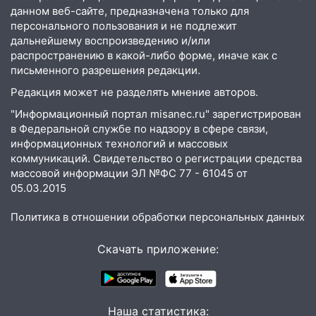
больницу
данном веб-сайте, предназначена только для
персонального пользования и не подлежит
15:59
Ульяновец отдал более 14
дальнейшему воспроизведению и/или
миллионов рублей за криминальное
распространению в какой-либо форме, иначе как с
покровительство
письменного разрешения редакции.
15:32
На «кольце» кроссовер сбил 18-
Редакция может не разделять мнение авторов.
летнего мопедиста
"Информационный портал misanec.ru" зарегистрирован
15:00
В Ульяновске после тройного ДТП
в Федеральной службе по надзору в сфере связи,
госпитализировали 25-летнего байкера
информационных технологий и массовых
коммуникаций. Свидетельство о регистрации средства
14:32
На Ульяновскую область
массовой информации ЭЛ №ФС 77 - 61045 от
надвигается жара
05.03.2015
14:08
Пешеход переходил по «зебре»:
Политика в отношении обработки персональных данных
подробности серьезной аварии на
Фруктовой
Скачать приложение:
13:30
В Димитровграде на улице
Трудовой горело здание
13:00
Водитель без прав врезался в
Наша статистика: