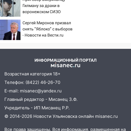
пациентов
Гилману за драки в
18:14
Прогноз погоды на 6 августа в
воронежском СИЗО
Ульяновской области
потребовали ужесточить -
Сергей Миронов призвал
18:00
Новости на Вести.ru
Мотофристайл, рок и силовой
снять "Яблоко" с выборов
экстрим: в Ульяновске пройдет
- Новости на Вести.ru
большой фестиваль «Наше время»
17:30
Где есть бензин в Ульяновске 5
августа после рабочего дня: список АЗС
ИНФОРМАЦИОННЫЙ ПОРТАЛ
17:05
«Обыск» по видеосвязи: в
Ульяновске задержали 19-летнюю
Возрастная категория 18+
сообщницу мошенников
Телефон: (8422) 46-26-70
16:12
Едва не перерезал горло: в
E-mail: misanec@yandex.ru
Вешкайме посиделки с судимым
Главный редактор - Мисанец З.Ф.
знакомым закончились для женщины
Учредитель - ИП Мисанец Р.Р.
больницей
© 2014-2026 Новости Ульяновска онлайн
misanec.ru
16:06
18-летняя девушка без прав
перевернулась на мопеде и попала в
Все права защищены. Вся информация, размещенная на