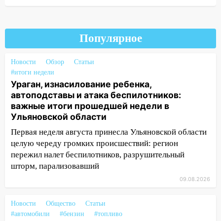
08.08.2026
20:10
Во время урагана в Ульяновске на
Популярное
Волге перевернулась лодка
19:55
В Ульяновске упавшее дерево
Новости
Обзор
Статьи
заблокировало в машине двух женщин
#итоги недели
Ураган, изнасилование ребенка,
17:15
В Ульяновской области
автоподставы и атака беспилотников:
ремонтируют девять мостов: один уже
важные итоги прошедшей недели в
готов, ещё два — почти завершены
Ульяновской области
17:00
«Ульяновскалипсис»: последствия
Первая неделя августа принесла Ульяновской области
урагана 8 августа
целую череду громких происшествий: регион
пережил налет беспилотников, разрушительный
16:38
Прогноз погоды в Ульяновской
шторм, парализовавший
области на 9 августа
09.08.2026
16:34
Из-за мощной непогоды в
Ульяновске отменили фестиваль «Наше
Новости
Общество
Статьи
время»
#автомобили
#бензин
#топливо