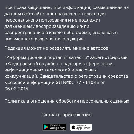
Все права защищены. Вся информация, размещенная на
11:16
В Ульяновске ищут 37-летнего
данном веб-сайте, предназначена только для
мужчину, пропавшего ещё 19 июля
персонального пользования и не подлежит
10:30
От мотофристайла до прогулки с
дальнейшему воспроизведению и/или
распространению в какой-либо форме, иначе как с
хаски: куда сходить в Ульяновской
письменного разрешения редакции.
области 8–9 августа
Редакция может не разделять мнение авторов.
10:11
Директора ульяновской
«Нефтяной топливной компании» будут
"Информационный портал misanec.ru" зарегистрирован
судить за неуплату 48,4 млн рублей
в Федеральной службе по надзору в сфере связи,
информационных технологий и массовых
налогов
коммуникаций. Свидетельство о регистрации средства
09:28
Дети на дорогах: пострадали
массовой информации ЭЛ №ФС 77 - 61045 от
велосипедисты, мотоциклисты и
05.03.2015
пешеходы. Обзор крупных аварий в
Ульяновской области
Политика в отношении обработки персональных данных
08:30
Поджог со свечой, 16 сгоревших
Скачать приложение:
домов и выстрел за водку
07:50
Какая погоды будет днем 8