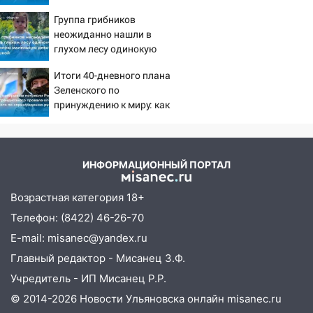
летнюю дочь и не мог
Новгородской в Ульяновске и рухнуло
Группа грибников
сдержать слезы
на электрощит
неожиданно нашли в
13:10
глухом лесу одинокую
В Заволжском районе дерево
испуганную маленькую
упало во дворе
Итоги 40-дневного плана
девочку с игрушкой
13:08
Зеленского по
Ураган ударил по Ульяновску:
принуждению к миру: как
сорванные крыши, поваленные деревья,
ответила Россия, полный
затопленные улицы и остановившиеся
разбор провала операции
трамваи
Украины от военкора
12:17
Ульяновск накрыл крупный град:
Коца
ИНФОРМАЦИОННЫЙ ПОРТАЛ
после ливня город снова уходит под
воду
Возрастная категория 18+
Телефон: (8422) 46-26-70
12:12
Прокуратура взяла на контроль
ДТП с шестилетним ребёнком на улице
E-mail: misanec@yandex.ru
Федерации
Главный редактор - Мисанец З.Ф.
12:01
Пьяная женщина сбила
Учредитель - ИП Мисанец Р.Р.
шестилетнего ребёнка на улице
© 2014-2026 Новости Ульяновска онлайн
misanec.ru
Федерации: возбуждено уголовное дело