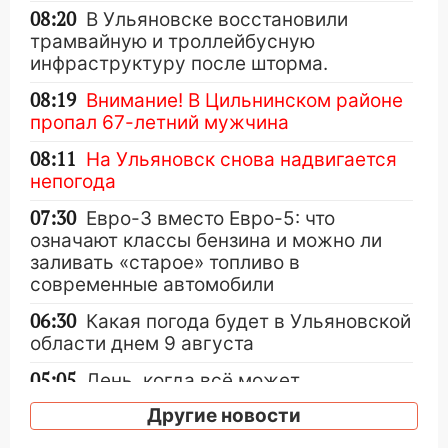
08:20
В Ульяновске восстановили
трамвайную и троллейбусную
инфраструктуру после шторма.
08:19
Внимание! В Цильнинском районе
пропал 67-летний мужчина
08:11
На Ульяновск снова надвигается
непогода
07:30
Евро-3 вместо Евро-5: что
означают классы бензина и можно ли
заливать «старое» топливо в
современные автомобили
06:30
Какая погода будет в Ульяновской
области днем 9 августа
05:05
День, когда всё может
измениться: гороскоп на 9 августа —
Другие новости
три знака получат шанс, который нельзя
упустить