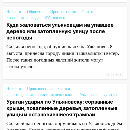
14:14
Студента из Ульяновска обманули
Новости
Общество
Происшествия
Статьи
мошенники под видом преподавателя
#жкх
#непогода
#Ульяновск
14:12
Куда жаловаться ульяновцам на
Куда жаловаться ульяновцам на упавшее
упавшее дерево или затопленную улицу
дерево или затопленную улицу после
после непогоды
непогоды
Сильная непогода, обрушившаяся на Ульяновск 8
13:59
В Новом городе ураганным
августа, принесла городу ливни и шквалистый ветер.
ветром сорвало опалубку со
После таких погодных явлений жители могут
строящегося дома
столкнуться с
13:54
В мэрии Ульяновска рассказали,
08.08.2026
как устраняют последствия мощного
шторма
Новости
Происшествия
Статьи
13:49
Стихия продолжает крушить
#непогода
#последствия непогоды
#Ульяновск
#ураган
Ульяновск: дерево рухнуло на дом на
Ураган ударил по Ульяновску: сорванные
Орджоникидзе
крыши, поваленные деревья, затопленные
улицы и остановившиеся трамваи
13:47
На Нижней Террасе мощным
Сильнейшая непогода обрушилась на Ульяновск днём
ветром вырвало дерево с корнем