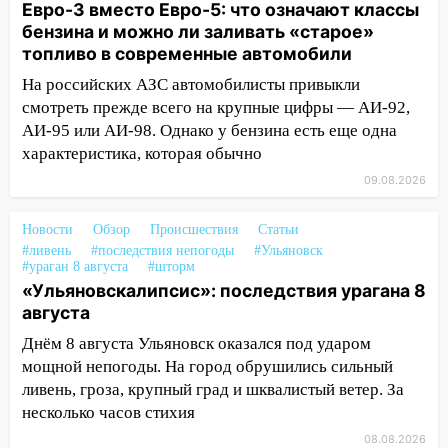
16:17
Мелекесский район первым в
Евро-3 вместо Евро-5: что означают классы
Ульяновской области намолотил более
бензина и можно ли заливать «старое»
100 тысяч тонн зерна
топливо в современные автомобили
На российских АЗС автомобилисты привыкли
15:17
В колледжи и техникумы
смотреть прежде всего на крупные цифры — АИ-92,
Ульяновской области подали более 10
АИ-95 или АИ-98. Однако у бензина есть еще одна
тысяч заявлений
характеристика, которая обычно
15:04
Фоторепортаж с улиц Ульяновска
09.08.2026
после шторма: поваленные деревья и
затопленные улицы
Новости
Обзор
Происшествия
Статьи
14:28
Ураган вырвал остановку на улице
#ливень
#последствия непогоды
#Ульяновск
#ураган 8 августа
#шторм
Деева в Заволжье
«Ульяновскалипсис»: последствия урагана 8
14:26
Жители Ульяновска сами
августа
пытаются расчистить ливнёвки, не
Днём 8 августа Ульяновск оказался под ударом
дождавшись коммунальщиков
мощной непогоды. На город обрушились сильный
ливень, гроза, крупный град и шквалистый ветер. За
14:16
Шторм продолжает ломать город:
несколько часов стихия
на улице Любови Шевцовой рухнул
светофор
08.08.2026