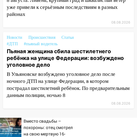
8 августа. Ливень, крупный град и шквалистый ветер
13:46
Сильный ветер сорвал крышу с
уже привели к серьёзным последствиям в разных
СТО на проспекте Созидателей
районах
13:35
08.08.2026
Непогода продолжает бить по
транспорту: в Ульяновске трамвай
сошёл с рельсов
Новости
Происшествия
Статьи
#ДТП
#пьяный водитель
13:22
Упавшие деревья перекрыли
Пьяная женщина сбила шестилетнего
дороги в Ульяновске: фото
ребёнка на улице Федерации: возбуждено
уголовное дело
13:17
Непогода в Ульяновске не
закончится сегодня: сильные ливни
В Ульяновске возбуждено уголовное дело после
сохранятся 9 августа
ночного ДТП на улице Федерации, в котором
пострадал шестилетний ребёнок. По предварительным
13:15
Трижды «брал в долг» без спроса:
данным полиции, ночью 8
житель Вешкаймского района похитил у
08.08.2026
знакомого 191 тысячу рублей
13:14
Ураган оторвал светофор на
Вместо свадьбы –
проспекте Филатова в Ульяновске
похороны: отец смотрел
13:12
на свою мертвую 16-
Дерево пробило крышу дома на