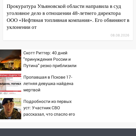
19:34
В следственном управлении
Прокуратура Ульяновской области направила в суд
состоялось торжественное
уголовное дело в отношении 48-летнего директора
мероприятие, приуроченное к
ООО «Нефтяная топливная компания». Его обвиняют в
празднованию Дня сотрудника органов
уклонении от
следствия Российской Федерации
08.08.2026
19:30
Ульяновцев приглашают
поддержать «Симбирскую чебурашку»
Скотт Риттер: 40 дней
на фестивале «ФормАРТ»
"принуждения России и
18:11
Ульяновская область стала
Путина" резко приблизили
пилотным регионом проекта
крах режима Зеленского
Пропавшая в Пскове 17-
«Культурное долголетие»
летняя девушка найдена
17:23
Прогноз погоды в Ульяновской
мертвой
области на 8 августа
Подробности из первых
17:16
В реанимацию Ульяновской
уст: Участник СВО
областной больницы поступили шесть
рассказал, что спасло его
в схватке с медведем
новых аппаратов ИВЛ
16:51
В Чердаклинском районе