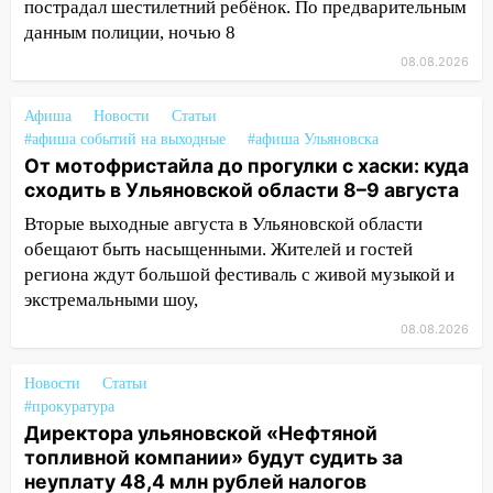
пострадал шестилетний ребёнок. По предварительным
домов и выстрел за водку
данным полиции, ночью 8
07:50
Какая погоды будет днем 8
08.08.2026
августа
06:45
Афиша
Новости
Императорский мост в
Статьи
#афиша событий на выходные
#афиша Ульяновска
Ульяновске останется закрытым до
От мотофристайла до прогулки с хаски: куда
утра 10 августа
сходить в Ульяновской области 8–9 августа
05:18
Судьба готовит сюрприз: гороскоп
Вторые выходные августа в Ульяновской области
на 8 августа — кому повезет с
обещают быть насыщенными. Жителей и гостей
деньгами, а кого ждет неожиданная
региона ждут большой фестиваль с живой музыкой и
встреча
экстремальными шоу,
04:47
В Ульяновской области объявили
08.08.2026
ракетную опасность: звучат сирены
07.08.2026
Новости
Статьи
#прокуратура
20:40
Ульяновские аграрии смогут
Директора ульяновской «Нефтяной
купить тракторы с отсрочкой платежа
топливной компании» будут судить за
до декабря
неуплату 48,4 млн рублей налогов