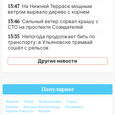
13:47
На Нижней Террасе мощным
ветром вырвало дерево с корнем
13:46
Сильный ветер сорвал крышу с
СТО на проспекте Созидателей
13:35
Непогода продолжает бить по
транспорту: в Ульяновске трамвай
сошёл с рельсов
13:22
Упавшие деревья перекрыли
Другие новости
дороги в Ульяновске: фото
13:17
Непогода в Ульяновске не
закончится сегодня: сильные ливни
сохранятся 9 августа
Популярное
13:15
Трижды «брал в долг» без спроса:
житель Вешкаймского района похитил у
Новости
Обзор
Происшествия
Статьи
знакомого 191 тысячу рублей
#ливень
#последствия непогоды
#Ульяновск
#ураган 8 августа
#шторм
13:14
Ураган оторвал светофор на