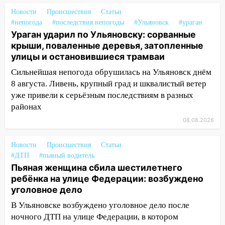
12:01
Пьяная женщина сбила
Новости
Происшествия
Статьи
шестилетнего ребёнка на улице
#непогода
#последствия непогоды
#Ульяновск
#ураган
Федерации: возбуждено уголовное дело
Ураган ударил по Ульяновску: сорванные
крыши, поваленные деревья, затопленные
11:16
В Ульяновске ищут 37-летнего
улицы и остановившиеся трамваи
мужчину, пропавшего ещё 19 июля
Сильнейшая непогода обрушилась на Ульяновск днём
10:30
От мотофристайла до прогулки с
8 августа. Ливень, крупный град и шквалистый ветер
хаски: куда сходить в Ульяновской
уже привели к серьёзным последствиям в разных
области 8–9 августа
районах
10:11
Директора ульяновской
08.08.2026
«Нефтяной топливной компании» будут
судить за неуплату 48,4 млн рублей
Новости
Происшествия
Статьи
налогов
#ДТП
#пьяный водитель
Пьяная женщина сбила шестилетнего
09:28
Дети на дорогах: пострадали
ребёнка на улице Федерации: возбуждено
велосипедисты, мотоциклисты и
уголовное дело
пешеходы. Обзор крупных аварий в
Ульяновской области
В Ульяновске возбуждено уголовное дело после
ночного ДТП на улице Федерации, в котором
08:30
Поджог со свечой, 16 сгоревших