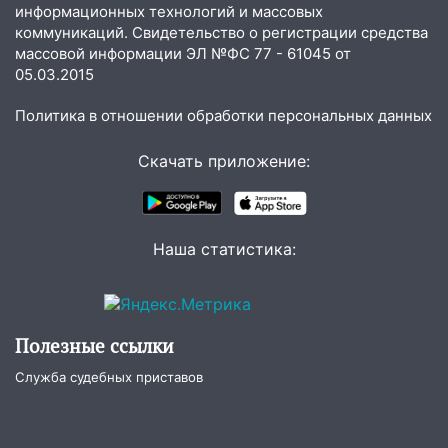
информационных технологий и массовых
15:27
Прокуратура проверяет
коммуникаций. Свидетельство о регистрации средства
капремонт школы в селе Кивать
массовой информации ЭЛ №ФС 77 - 61045 от
05.03.2015
15:08
В Кузоватово после прокурорской
проверки обновили разметку на
Политика в отношении обработки персональных данных
пешеходных переходах
Скачать приложение:
14:40
На проспекте Гая в Ульяновске
запретили остановку автомобилей на
50-метровом участке
14:22
В Новом городе 8 августа пройдет
Наша статистика:
большой фестиваль «Наше время» с
мотофристайлом и концертом
«Мураками»
Полезные ссылки
14:04
Жару смоет ливнями: прогноз
погоды в Ульяновской области на
Служба судебных приставов
выходные 8-9 августа
13:30
В Ульяновске транспортные