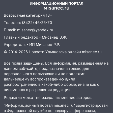
ремонтируют дороги, ставят остановки
ИНФОРМАЦИОННЫЙ ПОРТАЛ
и проводят новое освещение
Возрастная категория 18+
16:35
В Ульяновске установили ещё
Телефон: (8422) 46-26-70
девять бункеров для крупногабаритного
мусора
E-mail: misanec@yandex.ru
Главный редактор - Мисанец З.Ф.
16:26
В Ульяновске бесплатно покажут
матч «Волги» под открытым небом
Учредитель - ИП Мисанец Р.Р.
© 2014-2026 Новости Ульяновска онлайн
misanec.ru
16:12
В Ульяновском госуниверситете
разработают отечественный прибор для
Все права защищены. Вся информация, размещенная на
цифровой ПЦР
данном веб-сайте, предназначена только для
15:47
Ульяновцы могут вернуть деньги
персонального пользования и не подлежит
за абонементы закрывшегося фитнес-
дальнейшему воспроизведению и/или
клуба «Рекорд-Fitness»
распространению в какой-либо форме, иначе как с
письменного разрешения редакции.
15:34
После вмешательства
Редакция может не разделять мнение авторов.
прокуратуры в селах Ульяновской
области привели в порядок детские
"Информационный портал misanec.ru" зарегистрирован
площадки
в Федеральной службе по надзору в сфере связи,