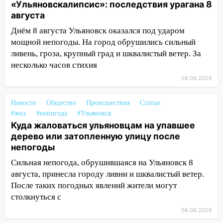
«Ульяновскалипсис»: последствия урагана 8
проспекте Филатова в Ульяновске
августа
13:12
Дерево пробило крышу дома на
Днём 8 августа Ульяновск оказался под ударом
Новгородской в Ульяновске и рухнуло
мощной непогоды. На город обрушились сильный
на электрощит
ливень, гроза, крупный град и шквалистый ветер. За
несколько часов стихия
13:10
В Заволжском районе дерево
упало во дворе
08.08.2026
13:08
Ураган ударил по Ульяновску:
Новости
Общество
Происшествия
Статьи
сорванные крыши, поваленные деревья,
#жкх
#непогода
#Ульяновск
затопленные улицы и остановившиеся
Куда жаловаться ульяновцам на упавшее
трамваи
дерево или затопленную улицу после
непогоды
12:17
Ульяновск накрыл крупный град:
после ливня город снова уходит под
Сильная непогода, обрушившаяся на Ульяновск 8
воду
августа, принесла городу ливни и шквалистый ветер.
После таких погодных явлений жители могут
12:12
Прокуратура взяла на контроль
столкнуться с
ДТП с шестилетним ребёнком на улице
Федерации
08.08.2026