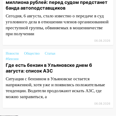
миллиона рублей: перед судом предстанет
банда автоподставщиков
12:00
Где есть бензин в Ульяновске 7
августа: список АЗС
Сегодня, 6 августа, стало известно о передаче в суд
уголовного дела в отношении членов организованной
11:50
Заснул рядом с ребёнком и
преступной группы, обвиняемых в мошенничестве
случайно задушил его: суд вынес
при получении
приговор
06.08.2026
11:38
В Ленинском районе пожар
полностью уничтожил дачный дом и
Новости
Общество
Статьи
сарай
#бензин
Где есть бензин в Ульяновске днем 6
11:38
В Госдуме предложили отменить
августа: список АЗС
ЕГЭ с 2027 года
Ситуация с бензином в Ульяновске остается
11:25
В Ульяновске ИИ будет выявлять
напряженной, хотя уже и появились положительные
нарушителей на контейнерных
тенденции. Водители продолжают искать АЗС, где
площадках
можно заправиться, а
11:20
Ульяновская шахматистка
06.08.2026
Валерия Клейменова выиграла два
золота в составе сборной мира