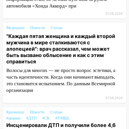
13:30
В Ульяновске транспортные
автомобиля «Хонда Аккорд» при
полицейские проведут акцию «Час
07.08.2026
пассажира»
13:20
В Ульяновске за один день
Медицина
Новости
Статьи
обокрали женщину на пляже и
"Каждая пятая женщина и каждый второй
подростка в сквере
мужчина в мире сталкиваются с
алопецией": врач рассказал, чем может
13:01
В Димитровграде мужчина
быть вызвано облысение и как с этим
выбросил из машины страйкбольную
справиться
гранату: его задержали
Волосы для многих — не просто вопрос эстетики, а
12:34
На Ульяновскую область
часть идентичности. Когда они начинают выпадать,
надвигается сильнейшая непогода: град
это становится испытанием. По данным Всемирной
и шквал до 27 м/с
организации
12:31
Ульяновец хотел купить иномарку
07.08.2026
из Европы и потерял 760 тысяч рублей
Криминал
Новости
Статьи
12:20
В Чердаклинском районе
#аварии
#ДТП
#СК
#УМВД
столкнулись «Лада» и Chevrolet:
Инсценировали ДТП и получили более 4,6
пострадал 14-летний подросток