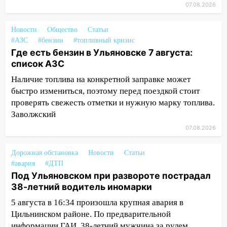
области привели в порядок детские
07.08.2026
площадки
15:27
Прокуратура проверяет
Новости
Общество
Статьи
капремонт школы в селе Кивать
#АЗС
#бензин
#топливный кризис
Где есть бензин в Ульяновске 7 августа:
15:08
В Кузоватово после прокурорской
список АЗС
проверки обновили разметку на
Наличие топлива на конкретной заправке может
пешеходных переходах
быстро измениться, поэтому перед поездкой стоит
14:40
На проспекте Гая в Ульяновске
проверять свежесть отметки и нужную марку топлива.
запретили остановку автомобилей на
Заволжский
50-метровом участке
07.08.2026
14:22
В Новом городе 8 августа пройдет
большой фестиваль «Наше время» с
Дорожная обстановка
Новости
Статьи
мотофристайлом и концертом
#авария
#ДТП
Под Ульяновском при развороте пострадал
«Мураками»
38-летний водитель иномарки
14:04
Жару смоет ливнями: прогноз
5 августа в 16:34 произошла крупная авария в
погоды в Ульяновской области на
Цильнинском районе. По предварительной
выходные 8-9 августа
информации ГАИ, 38-летний мужчина за рулем