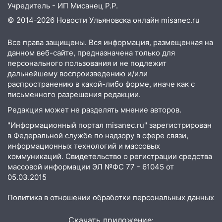
Учредитель - ИП Мисанец Р.Р.
будут судить за неуплату налогов на 48
© 2014-2026 Новости Ульяновска онлайн
misanec.ru
млн рублей
08:22
Подросток на питбайке сбил
Все права защищены. Вся информация, размещенная на
велосипедистку: пострадали двое
данном веб-сайте, предназначена только для
персонального пользования и не подлежит
07:20
Жара возвращается: ожидается
дальнейшему воспроизведению и/или
знойный и сухой четверг
распространению в какой-либо форме, иначе как с
письменного разрешения редакции.
06:00
Под Ульяновском при развороте
пострадал 38-летний водитель
Редакция может не разделять мнение авторов.
иномарки
"Информационный портал misanec.ru" зарегистрирован
в Федеральной службе по надзору в сфере связи,
05:00
«Каждая пятая женщина и каждый
информационных технологий и массовых
второй мужчина в мире сталкиваются с
коммуникаций. Свидетельство о регистрации средства
алопецией»: врач рассказал, чем может
массовой информации ЭЛ №ФС 77 - 61045 от
быть вызвано облысение и как с этим
05.03.2015
справиться
Политика в отношении обработки персональных данных
03:30
Гороскоп на 7 августа: пятница
принесет прилив творческой энергии и
Скачать приложение: