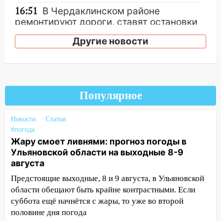
16:51
В Чердаклинском районе
ремонтируют дороги, ставят остановки
и проводят новое освещение
Другие новости
16:35
В Ульяновске установили ещё
девять бункеров для крупногабаритного
мусора
16:26
В Ульяновске бесплатно покажут
Популярное
матч «Волги» под открытым небом
16:12
В Ульяновском госуниверситете
Новости
Статьи
разработают отечественный прибор для
#погода
Жару смоет ливнями: прогноз погоды в
цифровой ПЦР
Ульяновской области на выходные 8-9
15:47
Ульяновцы могут вернуть деньги
августа
за абонементы закрывшегося фитнес-
Предстоящие выходные, 8 и 9 августа, в Ульяновской
клуба «Рекорд-Fitness»
области обещают быть крайне контрастными. Если
15:34
После вмешательства
суббота ещё начнётся с жары, то уже во второй
прокуратуры в селах Ульяновской
половине дня погода