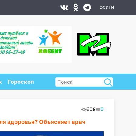
Войти
х
Гороскоп
608
0
для здоровья? Объясняет врач