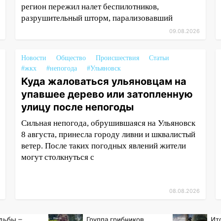
регион пережил налет беспилотников,
разрушительный шторм, парализовавший
09.08.2026
Новости
Общество
Происшествия
Статьи
#жкх
#непогода
#Ульяновск
Куда жаловаться ульяновцам на
упавшее дерево или затопленную
улицу после непогоды
Сильная непогода, обрушившаяся на Ульяновск
8 августа, принесла городу ливни и шквалистый
ветер. После таких погодных явлений жители
могут столкнуться с
08.08.2026
дьбы –
Группа грибников
Ит