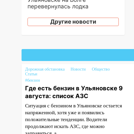
перевернулась лодка
19:55
В Ульяновске упавшее
Другие новости
дерево заблокировало в
машине двух женщин
17:15
В Ульяновской области
ремонтируют девять мостов:
один уже готов, ещё два —
почти завершены
Дорожная обстановка
Новости
Общество
17:00
«Ульяновскалипсис»:
Статьи
последствия урагана 8 августа
#бензин
Где есть бензин в Ульяновске 9
16:38
Прогноз погоды в
августа: список АЗС
Ульяновской области на 9
августа
Ситуация с бензином в Ульяновске остается
напряженной, хотя уже и появились
16:34
Из-за мощной непогоды в
положительные тенденции. Водители
Ульяновске отменили
продолжают искать АЗС, где можно
фестиваль «Наше время»
заправиться, а