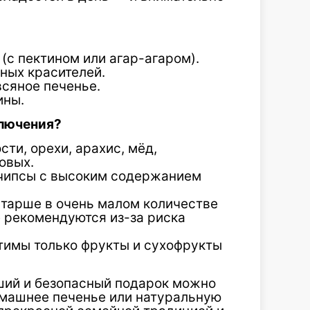
(с пектином или агар-агаром).
ных красителей.
всяное печенье.
ины.
ключения?
сти, орехи, арахис, мёд,
овых.
 чипсы с высоким содержанием
тарше в очень малом количестве
не рекомендуются из-за риска
тимы только фрукты и сухофрукты
ший и безопасный подарок можно
омашнее печенье или натуральную