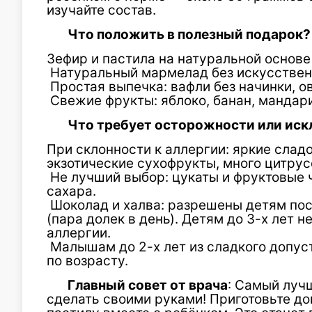
изучайте состав.
Что положить в полезный подарок?
Зефир и пастила на натуральной основе 
Натуральный мармелад без искусствен
Простая выпечка: вафли без начинки, о
Свежие фрукты: яблоко, банан, мандар
Что требует осторожности или ис
При склонности к аллергии: яркие сладо
экзотические сухофрукты, много цитрус
Не лучший выбор: цукаты и фруктовые
сахара.
Шоколад и халва: разрешены детям пос
(пара долек в день). Детям до 3-х лет 
аллергии.
Малышам до 2-х лет из сладкого допус
по возрасту.
Главный совет от врача
: Самый луч
сделать своими руками! Приготовьте д