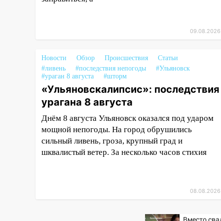
16:17
Мелекесский район
первым в Ульяновской области
намолотил более 100 тысяч
09.08.2026
тонн зерна
15:17
В колледжи и техникумы
Новости
Обзор
Происшествия
Статьи
Ульяновской области подали
#ливень
#последствия непогоды
#Ульяновск
#ураган 8 августа
#шторм
более 10 тысяч заявлений
«Ульяновскалипсис»: последствия
15:04
Фоторепортаж с улиц
урагана 8 августа
Ульяновска после шторма:
Днём 8 августа Ульяновск оказался под ударом
поваленные деревья и
мощной непогоды. На город обрушились
затопленные улицы
сильный ливень, гроза, крупный град и
14:28
Ураган вырвал остановку
шквалистый ветер. За несколько часов стихия
на улице Деева в Заволжье
14:26
Жители Ульяновска сами
пытаются расчистить ливнёвки,
08.08.2026
не дождавшись
коммунальщиков
Вместо сва