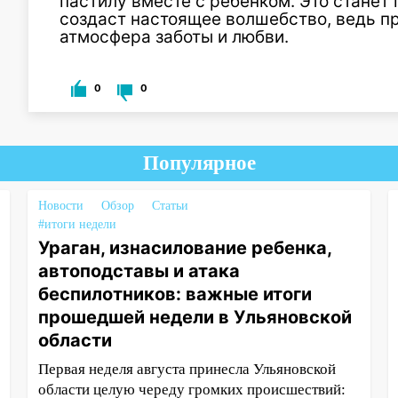
пастилу вместе с ребёнком. Это станет
создаст настоящее волшебство, ведь п
атмосфера заботы и любви.
0
0
Популярное
Новости
Обзор
Статьи
#итоги недели
Ураган, изнасилование ребенка,
автоподставы и атака
беспилотников: важные итоги
прошедшей недели в Ульяновской
области
Первая неделя августа принесла Ульяновской
области целую череду громких происшествий: