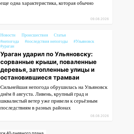
еще одна характеристика, которая обычно
09.08.2026
Новости
Происшествия
Статьи
#непогода
#последствия непогоды
#Ульяновск
#ураган
Ураган ударил по Ульяновску:
сорванные крыши, поваленные
деревья, затопленные улицы и
остановившиеся трамваи
Сильнейшая непогода обрушилась на Ульяновск
днём 8 августа. Ливень, крупный град и
шквалистый ветер уже привели к серьёзным
последствиям в разных районах
08.08.2026
оги 40-дневного плана