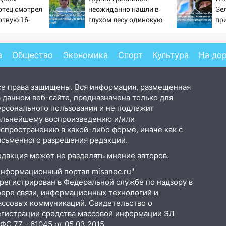
отец смотрел
неожиданно нашли в
Зе
ртвую 16-
глухом лесу одинокую
пр
ь и не мог
испуганную маленькую
от
слезы
девочку с игрушкой
ра
Ук
а
Общество
Экономика
Спорт
Культура
На до
Ко
се права защищены. Вся информация, размещенная
 данном веб-сайте, предназначена только для
ерсонального пользования и не подлежит
альнейшему воспроизведению и/или
аспространению в какой-либо форме, иначе как с
исьменного разрешения редакции.
едакция может не разделять мнение авторов.
Информационный портал misanec.ru"
арегистрирован в Федеральной службе по надзору в
фере связи, информационных технологий и
ассовых коммуникаций. Свидетельство о
егистрации средства массовой информации ЭЛ
С 77 - 61045 от 05.03.2015