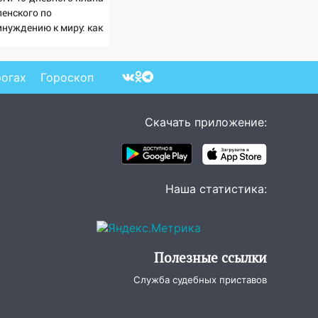
ленского по
инуждению к миру: как
ветила Россия, полный
збор провала операции
раины от военкора
рогах
Гороскоп
ца
Скачать приложение:
Наша статистика:
Полезные ссылки
Служба судебных приставов