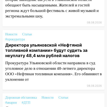
обещают быть насыщенными. Жителей и гостей
13:12
Дерево пробило крышу дома на
региона ждут большой фестиваль с живой музыкой и
Новгородской в Ульяновске и рухнуло
экстремальными шоу,
на электрощит
08.08.2026
13:10
В Заволжском районе дерево
упало во дворе
Новости
Статьи
13:08
Ураган ударил по Ульяновску:
#прокуратура
сорванные крыши, поваленные деревья,
Директора ульяновской «Нефтяной
затопленные улицы и остановившиеся
топливной компании» будут судить за
трамваи
неуплату 48,4 млн рублей налогов
Прокуратура Ульяновской области направила в суд
12:17
Ульяновск накрыл крупный град:
уголовное дело в отношении 48-летнего директора
после ливня город снова уходит под
ООО «Нефтяная топливная компания». Его обвиняют в
воду
уклонении от
12:12
Прокуратура взяла на контроль
08.08.2026
ДТП с шестилетним ребёнком на улице
Федерации
Дорожная обстановка
Новости
Статьи
12:01
Пьяная женщина сбила
#аварии
#ДТП