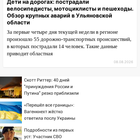
шестилетнего ребёнка на улице
Дети на дорогах: пострадали
Федерации: возбуждено уголовное дело
велосипедисты, мотоциклисты и пешеходы.
Обзор крупных аварий в Ульяновской
11:16
В Ульяновске ищут 37-летнего
области
мужчину, пропавшего ещё 19 июля
За первые четыре дня текущей недели в регионе
10:30
От мотофристайла до прогулки с
произошло 55 дорожно-транспортных происшествий,
хаски: куда сходить в Ульяновской
в которых пострадали 14 человек. Такие данные
области 8–9 августа
приводит областная
08.08.2026
10:11
Директора ульяновской
«Нефтяной топливной компании» будут
судить за неуплату 48,4 млн рублей
Скотт Риттер: 40 дней
налогов
"принуждения России и
Путина" резко приблизили
09:28
Дети на дорогах: пострадали
крах режима Зеленского
велосипедисты, мотоциклисты и
«Перешёл все границы»:
пешеходы. Обзор крупных аварий в
Вагенкнехт жёстко
Ульяновской области
ответила послу Украины
08:30
Поджог со свечой, 16 сгоревших
Подробности из первых
домов и выстрел за водку
уст: Участник СВО