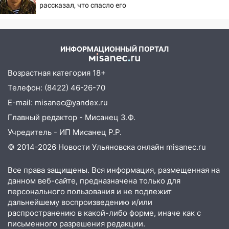
рассказал, что спасло его
07:50
Какая погоды будет днем 8
в схватке с медведем
августа
06:45
Императорский мост в
ИНФОРМАЦИОННЫЙ ПОРТАЛ
Ульяновске останется закрытым до
утра 10 августа
Возрастная категория 18+
05:18
Судьба готовит сюрприз: гороскоп
Телефон: (8422) 46-26-70
на 8 августа — кому повезет с
E-mail: misanec@yandex.ru
деньгами, а кого ждет неожиданная
встреча
Главный редактор - Мисанец З.Ф.
Учредитель - ИП Мисанец Р.Р.
04:47
В Ульяновской области объявили
ракетную опасность: звучат сирены
© 2014-2026 Новости Ульяновска онлайн
misanec.ru
07.08.2026
Все права защищены. Вся информация, размещенная на
20:40
Ульяновские аграрии смогут
данном веб-сайте, предназначена только для
купить тракторы с отсрочкой платежа
персонального пользования и не подлежит
до декабря
дальнейшему воспроизведению и/или
распространению в какой-либо форме, иначе как с
19:34
В следственном управлении
письменного разрешения редакции.