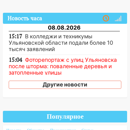
Новость часа
08.08.2026
15:17
В колледжи и техникумы
Ульяновской области подали более 10
тысяч заявлений
15:04
Фоторепортаж с улиц Ульяновска
после шторма: поваленные деревья и
затопленные улицы
14:28
Ураган вырвал остановку на улице
Другие новости
Деева в Заволжье
14:26
Жители Ульяновска сами
пытаются расчистить ливнёвки, не
дождавшись коммунальщиков
Популярное
14:16
Шторм продолжает ломать город: