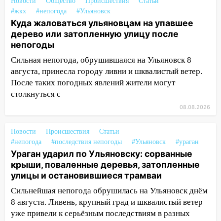
на улице Любови Шевцовой рухнул
Новости
Общество
Происшествия
Статьи
светофор
#жкх
#непогода
#Ульяновск
Куда жаловаться ульяновцам на упавшее
14:14
Студента из Ульяновска обманули
дерево или затопленную улицу после
мошенники под видом преподавателя
непогоды
14:12
Куда жаловаться ульяновцам на
Сильная непогода, обрушившаяся на Ульяновск 8
упавшее дерево или затопленную улицу
августа, принесла городу ливни и шквалистый ветер.
после непогоды
После таких погодных явлений жители могут
столкнуться с
13:59
В Новом городе ураганным
08.08.2026
ветром сорвало опалубку со
строящегося дома
Новости
Происшествия
Статьи
13:54
В мэрии Ульяновска рассказали,
#непогода
#последствия непогоды
#Ульяновск
#ураган
как устраняют последствия мощного
Ураган ударил по Ульяновску: сорванные
шторма
крыши, поваленные деревья, затопленные
улицы и остановившиеся трамваи
13:49
Стихия продолжает крушить
Ульяновск: дерево рухнуло на дом на
Сильнейшая непогода обрушилась на Ульяновск днём
Орджоникидзе
8 августа. Ливень, крупный град и шквалистый ветер
уже привели к серьёзным последствиям в разных
13:47
На Нижней Террасе мощным