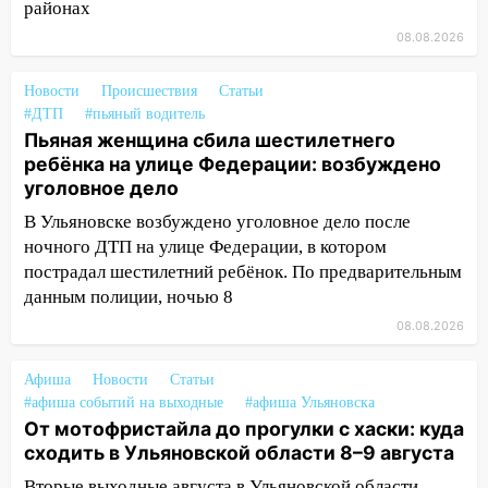
районах
ветром вырвало дерево с корнем
08.08.2026
13:46
Сильный ветер сорвал крышу с
СТО на проспекте Созидателей
Новости
Происшествия
Статьи
#ДТП
#пьяный водитель
13:35
Непогода продолжает бить по
Пьяная женщина сбила шестилетнего
транспорту: в Ульяновске трамвай
ребёнка на улице Федерации: возбуждено
сошёл с рельсов
уголовное дело
13:22
Упавшие деревья перекрыли
В Ульяновске возбуждено уголовное дело после
дороги в Ульяновске: фото
ночного ДТП на улице Федерации, в котором
пострадал шестилетний ребёнок. По предварительным
13:17
Непогода в Ульяновске не
данным полиции, ночью 8
закончится сегодня: сильные ливни
сохранятся 9 августа
08.08.2026
13:15
Трижды «брал в долг» без спроса:
Афиша
Новости
Статьи
житель Вешкаймского района похитил у
#афиша событий на выходные
#афиша Ульяновска
знакомого 191 тысячу рублей
От мотофристайла до прогулки с хаски: куда
13:14
Ураган оторвал светофор на
сходить в Ульяновской области 8–9 августа
проспекте Филатова в Ульяновске
Вторые выходные августа в Ульяновской области