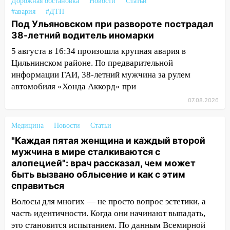
временно отключили холодную воду
Дорожная обстановка
Новости
Статьи
#авария
#ДТП
10:14
В Ульяновске двоих участников
Под Ульяновском при развороте пострадал
коррупционной схемы при ЦГКБ
38-летний водитель иномарки
отправили в колонию на 7 и 8 лет
5 августа в 16:34 произошла крупная авария в
09:52
Ночью беспилотники сбили над
Цильнинском районе. По предварительной
соседними Татарстаном и Саратовской
информации ГАИ, 38-летний мужчина за рулем
областью
автомобиля «Хонда Аккорд» при
09:41
07.08.2026
Диана Шурыгина уверовала в
Бога в СИЗО
Медицина
Новости
Статьи
09:35
В Ульяновске директора фирмы
"Каждая пятая женщина и каждый второй
будут судить за неуплату налогов на 48
мужчина в мире сталкиваются с
млн рублей
алопецией": врач рассказал, чем может
08:22
быть вызвано облысение и как с этим
Подросток на питбайке сбил
справиться
велосипедистку: пострадали двое
Волосы для многих — не просто вопрос эстетики, а
07:20
Жара возвращается: ожидается
часть идентичности. Когда они начинают выпадать,
знойный и сухой четверг
это становится испытанием. По данным Всемирной