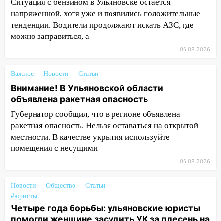
Ситуация с бензином в Ульяновске остается
напряженной, хотя уже и появились положительные
19:12
В Ульяновской области
тенденции. Водители продолжают искать АЗС, где
руководителя частной компании
можно заправиться, а
наказали за сокрытие прошлого своего
сотрудник
06.08.2026
18:02
В Ульяновск едут звезды
Важное
Новости
Статьи
баскетбола!
Внимание! В Ульяновской области
17:08
Ульяновский областной суд
объявлена ракетная опасность
оставил в силе приговор руководству
Губернатор сообщил, что в регионе объявлена
«УльяновскФармации» за махинации на
ракетная опасность. Нельзя оставаться на открытой
3,2 млн рублей
местности. В качестве укрытия используйте
16:09
Ветераны легкой атлетики из
помещения с несущими
Ульяновска успешно выступили на
06.08.2026
Чемпионате России
Новости
16:02
Общество
Статьи
В Ульяновской области убрали
#юристы
более 28% площадей зерновых и
Четыре года борьбы: ульяновские юристы
зернобобовых культур
помогли женщине засудить УК за плесень на