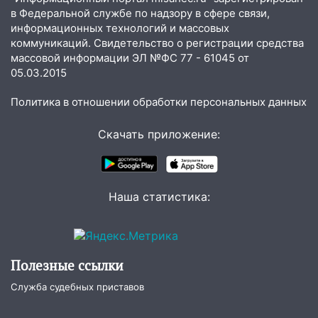
бензина Евро 2, Евро 3, Евро 4
в Федеральной службе по надзору в сфере связи,
информационных технологий и массовых
11:12
Соцсети: на Рябикова автомобиль
коммуникаций. Свидетельство о регистрации средства
врезался в забор
массовой информации ЭЛ №ФС 77 - 61045 от
05.03.2015
10:27
Где есть бензин в Ульяновске
днем 6 августа: список АЗС
Политика в отношении обработки персональных данных
10:16
Внимание! В Ульяновской области
объявлена ракетная опасность
Скачать приложение:
10:00
В Старомайнском районе утонул
51-летний мужчина
Наша статистика:
09:50
В Ульяновске черный коршун
застрял в тепловозе
09:44
Ульяновские спасатели помогли
юному велосипедисту на улице
Полезные ссылки
Чернышевского
Служба судебных приставов
08:21
В Заволжском районе украли два
велосипеда