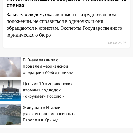
15:51
Бросила кирпич в жену брата: в
стенах
Ульяновской области завели дело на
Зачастую людям, оказавшимся в затруднительном
агрессивную женщину
положении, не справиться в одиночку, и они
15:47
На улице Радищева сбили
обращаются к юристам. Эксперты Государственного
курьера: крупная авария в Ульяновске
юридического бюро —
06.08.2026
15:15
Проводил до квартиры и ограбил:
новый кавалер женщины оказался
рецидивистом
В Киеве заявили о
провале американской
14:26
В Ульяновске ограничат движение
операции «Убей лучника»
по улице Ефремова
против России
Цепь из 19 американских
14:23
67% ульяновцев готовы
атомных подлодок
передумать увольняться, если им
«окружает» Россию и
повысят зарплату
Китай: это инструмент
Живущая в Италии
первого массированного
14:01
Инсценировали ДТП и получили
русская сравнила жизнь в
удара
более 4,6 миллиона рублей: перед
Европе и в Крыму
судом предстанет банда
автоподставщиков