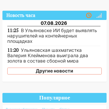
Новость часа
07.08.2026
11:25
В Ульяновске ИИ будет выявлять
нарушителей на контейнерных
площадках
11:20
Ульяновская шахматистка
Валерия Клейменова выиграла два
золота в составе сборной мира
11:16
В Ульяновске открыли памятную
Другие новости
доску декабристу Кондратию Рылееву
10:40
В Ульяновске спасатели ночью
нашли потерявшегося в заброшенных
садах 79-летнего мужчину
Популярное
10:26
На нескольких улицах Ульяновска