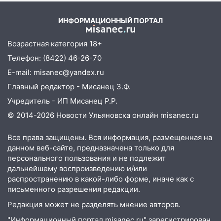
13:36
В Инзе произошел крупный пожар
ИНФОРМАЦИОННЫЙ ПОРТАЛ
13:00
В суде защитили репутацию
мужчины, которого необоснованно
Возрастная категория 18+
обвиняли в жестоком обращении с
Телефон: (8422) 46-26-70
животными
E-mail: misanec@yandex.ru
12:28
Миллион на «льготниках»: в
Главный редактор - Мисанец З.Ф.
Ульяновской области перевозчик
Учредитель - ИП Мисанец Р.Р.
провернул хитрую схему с чужими
© 2014-2026 Новости Ульяновска онлайн
misanec.ru
проездными
12:10
Ульяновский алиментщик накопил
Все права защищены. Вся информация, размещенная на
120 тысяч долга
данном веб-сайте, предназначена только для
персонального пользования и не подлежит
11:49
Снят режим «Ракетная
дальнейшему воспроизведению и/или
опасность» на территории Ульяновской
распространению в какой-либо форме, иначе как с
области
письменного разрешения редакции.
11:30
Кабмин РФ разрешил до 1 июля
Редакция может не разделять мнение авторов.
2027 года импорт, выпуск и обращение
"Информационный портал misanec.ru" зарегистрирован