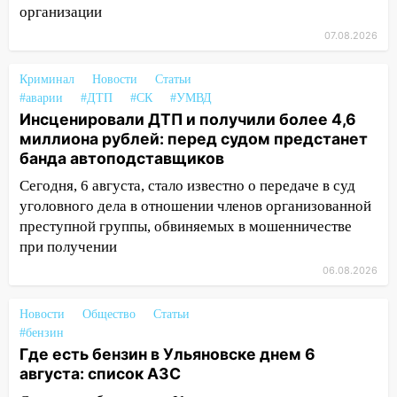
06:00
Под Ульяновском при развороте
организации
пострадал 38-летний водитель
07.08.2026
иномарки
05:00
«Каждая пятая женщина и каждый
Криминал
Новости
Статьи
второй мужчина в мире сталкиваются с
#аварии
#ДТП
#СК
#УМВД
Инсценировали ДТП и получили более 4,6
алопецией»: врач рассказал, чем может
миллиона рублей: перед судом предстанет
быть вызвано облысение и как с этим
банда автоподставщиков
справиться
Сегодня, 6 августа, стало известно о передаче в суд
03:30
Гороскоп на 7 августа: пятница
уголовного дела в отношении членов организованной
принесет прилив творческой энергии и
преступной группы, обвиняемых в мошенничестве
отличные шансы исправить старые
при получении
ошибки
06.08.2026
06.08.2026
23:20
Прогноз погоды на 7 августа в
Новости
Общество
Статьи
Ульяновской области
#бензин
Где есть бензин в Ульяновске днем 6
20:04
Ульяновцев приглашают на забег,
августа: список АЗС
посвящённый Дню воздушного флота
России