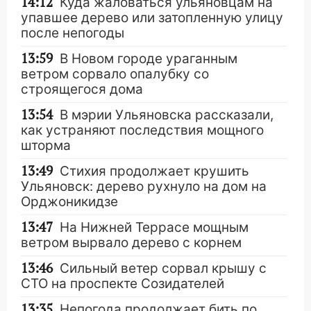
14:12
Куда жаловаться ульяновцам на
упавшее дерево или затопленную улицу
после непогоды
13:59
В Новом городе ураганным
ветром сорвало опалубку со
строящегося дома
13:54
В мэрии Ульяновска рассказали,
как устраняют последствия мощного
шторма
13:49
Стихия продолжает крушить
Ульяновск: дерево рухнуло на дом на
Орджоникидзе
13:47
На Нижней Террасе мощным
ветром вырвало дерево с корнем
13:46
Сильный ветер сорвал крышу с
СТО на проспекте Созидателей
13:35
Непогода продолжает бить по