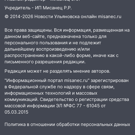
16:26
В Ульяновске бесплатно покажут
матч «Волги» под открытым небом
Учредитель - ИП Мисанец Р.Р.
© 2014-2026 Новости Ульяновска онлайн
misanec.ru
16:12
В Ульяновском госуниверситете
разработают отечественный прибор для
Все права защищены. Вся информация, размещенная на
цифровой ПЦР
данном веб-сайте, предназначена только для
персонального пользования и не подлежит
15:47
Ульяновцы могут вернуть деньги
дальнейшему воспроизведению и/или
за абонементы закрывшегося фитнес-
распространению в какой-либо форме, иначе как с
клуба «Рекорд-Fitness»
письменного разрешения редакции.
15:34
После вмешательства
Редакция может не разделять мнение авторов.
прокуратуры в селах Ульяновской
"Информационный портал misanec.ru" зарегистрирован
области привели в порядок детские
в Федеральной службе по надзору в сфере связи,
площадки
информационных технологий и массовых
15:27
Прокуратура проверяет
коммуникаций. Свидетельство о регистрации средства
капремонт школы в селе Кивать
массовой информации ЭЛ №ФС 77 - 61045 от
05.03.2015
15:08
В Кузоватово после прокурорской
проверки обновили разметку на
Политика в отношении обработки персональных данных
пешеходных переходах