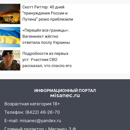
поддержать «Симбирскую чебурашку»
Скотт Риттер: 40 дней
на фестивале «ФормАРТ»
"принуждения России и
Путина" резко приблизили
18:11
Ульяновская область стала
крах режима Зеленского
пилотным регионом проекта
«Перешёл все границы»:
«Культурное долголетие»
Вагенкнехт жёстко
ответила послу Украины
17:23
Прогноз погоды в Ульяновской
области на 8 августа
Подробности из первых
уст: Участник СВО
17:16
В реанимацию Ульяновской
рассказал, что спасло его
областной больницы поступили шесть
в схватке с медведем
новых аппаратов ИВЛ
16:51
В Чердаклинском районе
ремонтируют дороги, ставят остановки
ИНФОРМАЦИОННЫЙ ПОРТАЛ
и проводят новое освещение
Возрастная категория 18+
16:35
В Ульяновске установили ещё
Телефон: (8422) 46-26-70
девять бункеров для крупногабаритного
мусора
E-mail: misanec@yandex.ru
Главный редактор - Мисанец З.Ф.