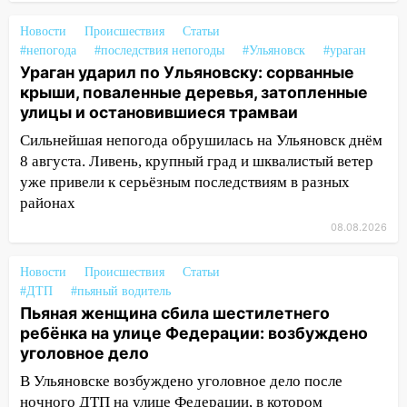
упало во дворе
Новости
Происшествия
Статьи
13:08
Ураган ударил по Ульяновску:
#непогода
#последствия непогоды
#Ульяновск
#ураган
сорванные крыши, поваленные деревья,
Ураган ударил по Ульяновску: сорванные
затопленные улицы и остановившиеся
крыши, поваленные деревья, затопленные
трамваи
улицы и остановившиеся трамваи
12:17
Ульяновск накрыл крупный град:
Сильнейшая непогода обрушилась на Ульяновск днём
после ливня город снова уходит под
8 августа. Ливень, крупный град и шквалистый ветер
воду
уже привели к серьёзным последствиям в разных
районах
12:12
Прокуратура взяла на контроль
08.08.2026
ДТП с шестилетним ребёнком на улице
Федерации
Новости
Происшествия
Статьи
12:01
Пьяная женщина сбила
#ДТП
#пьяный водитель
шестилетнего ребёнка на улице
Пьяная женщина сбила шестилетнего
Федерации: возбуждено уголовное дело
ребёнка на улице Федерации: возбуждено
уголовное дело
11:16
В Ульяновске ищут 37-летнего
мужчину, пропавшего ещё 19 июля
В Ульяновске возбуждено уголовное дело после
ночного ДТП на улице Федерации, в котором