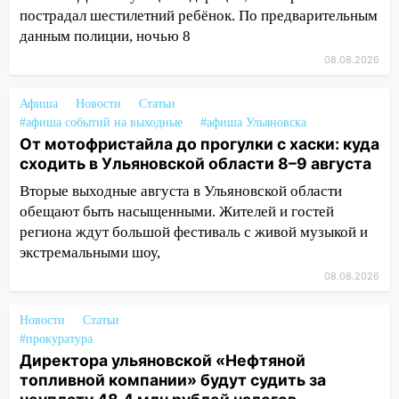
10:30
От мотофристайла до прогулки с
пострадал шестилетний ребёнок. По предварительным
хаски: куда сходить в Ульяновской
данным полиции, ночью 8
области 8–9 августа
08.08.2026
10:11
Директора ульяновской
«Нефтяной топливной компании» будут
Афиша
Новости
Статьи
судить за неуплату 48,4 млн рублей
#афиша событий на выходные
#афиша Ульяновска
налогов
От мотофристайла до прогулки с хаски: куда
сходить в Ульяновской области 8–9 августа
09:28
Дети на дорогах: пострадали
велосипедисты, мотоциклисты и
Вторые выходные августа в Ульяновской области
пешеходы. Обзор крупных аварий в
обещают быть насыщенными. Жителей и гостей
Ульяновской области
региона ждут большой фестиваль с живой музыкой и
экстремальными шоу,
08:30
Поджог со свечой, 16 сгоревших
08.08.2026
домов и выстрел за водку
07:50
Какая погоды будет днем 8
Новости
Статьи
августа
#прокуратура
Директора ульяновской «Нефтяной
06:45
Императорский мост в
топливной компании» будут судить за
Ульяновске останется закрытым до