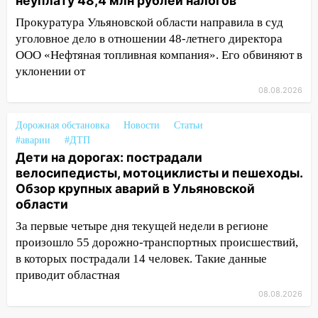
неуплату 48,4 млн рублей налогов
утра 10 августа
Прокуратура Ульяновской области направила в суд
05:18
Судьба готовит сюрприз: гороскоп
уголовное дело в отношении 48-летнего директора
на 8 августа — кому повезет с
ООО «Нефтяная топливная компания». Его обвиняют в
деньгами, а кого ждет неожиданная
уклонении от
встреча
08.08.2026
04:47
В Ульяновской области объявили
ракетную опасность: звучат сирены
Дорожная обстановка
Новости
Статьи
#аварии
#ДТП
07.08.2026
Дети на дорогах: пострадали
20:40
Ульяновские аграрии смогут
велосипедисты, мотоциклисты и пешеходы.
купить тракторы с отсрочкой платежа
Обзор крупных аварий в Ульяновской
до декабря
области
19:34
В следственном управлении
За первые четыре дня текущей недели в регионе
состоялось торжественное
произошло 55 дорожно-транспортных происшествий,
мероприятие, приуроченное к
в которых пострадали 14 человек. Такие данные
празднованию Дня сотрудника органов
приводит областная
следствия Российской Федерации
08.08.2026
19:30
Ульяновцев приглашают