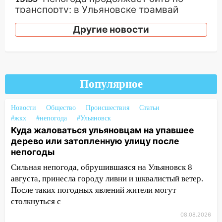
транспорту: в Ульяновске трамвай
сошёл с рельсов
Другие новости
13:22
Упавшие деревья перекрыли
дороги в Ульяновске: фото
13:17
Непогода в Ульяновске не
закончится сегодня: сильные ливни
Популярное
сохранятся 9 августа
13:15
Трижды «брал в долг» без спроса:
Новости
Общество
Происшествия
Статьи
житель Вешкаймского района похитил у
#жкх
#непогода
#Ульяновск
знакомого 191 тысячу рублей
Куда жаловаться ульяновцам на упавшее
дерево или затопленную улицу после
13:14
Ураган оторвал светофор на
непогоды
проспекте Филатова в Ульяновске
Сильная непогода, обрушившаяся на Ульяновск 8
13:12
Дерево пробило крышу дома на
августа, принесла городу ливни и шквалистый ветер.
Новгородской в Ульяновске и рухнуло
После таких погодных явлений жители могут
на электрощит
столкнуться с
08.08.2026
13:10
В Заволжском районе дерево