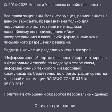
10:00
В Старомайнском районе утонул
© 2014-2026 Новости Ульяновска онлайн
misanec.ru
51-летний мужчина
Все права защищены. Вся информация, размещенная на
09:50
В Ульяновске черный коршун
данном веб-сайте, предназначена только для
застрял в тепловозе
персонального пользования и не подлежит
дальнейшему воспроизведению и/или
09:44
Ульяновские спасатели помогли
распространению в какой-либо форме, иначе как с
юному велосипедисту на улице
письменного разрешения редакции.
Чернышевского
Редакция может не разделять мнение авторов.
08:21
В Заволжском районе украли два
"Информационный портал misanec.ru" зарегистрирован
велосипеда
в Федеральной службе по надзору в сфере связи,
07:18
В Ульяновск идет
информационных технологий и массовых
коммуникаций. Свидетельство о регистрации средства
тридцатиградусная жара: какая будет
массовой информации ЭЛ №ФС 77 - 61045 от
погода в четверг
05.03.2015
06:00
Четыре года борьбы: ульяновские
юристы помогли женщине засудить УК
Политика в отношении обработки персональных данных
за плесень на стенах
Скачать приложение:
05:00
Кому 6 августа звезды сулят