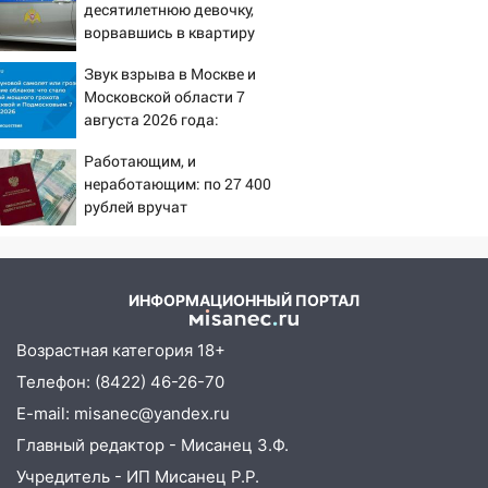
провернул хитрую схему с чужими
десятилетнюю девочку,
проездными
ворвавшись в квартиру
12:10
Ульяновский алиментщик накопил
Звук взрыва в Москве и
120 тысяч долга
Московской области 7
августа 2026 года:
11:49
Снят режим «Ракетная
Причины, источник,
опасность» на территории Ульяновской
Работающим, и
откуда был громкий
области
неработающим: по 27 400
хлопок
рублей вручат
11:30
Кабмин РФ разрешил до 1 июля
пенсионерам в сентябре -
2027 года импорт, выпуск и обращение
PrimaMedia.ru
бензина Евро 2, Евро 3, Евро 4
ИНФОРМАЦИОННЫЙ ПОРТАЛ
11:12
Соцсети: на Рябикова автомобиль
врезался в забор
Возрастная категория 18+
10:27
Где есть бензин в Ульяновске
Телефон: (8422) 46-26-70
днем 6 августа: список АЗС
E-mail: misanec@yandex.ru
10:16
Внимание! В Ульяновской области
Главный редактор - Мисанец З.Ф.
объявлена ракетная опасность
Учредитель - ИП Мисанец Р.Р.