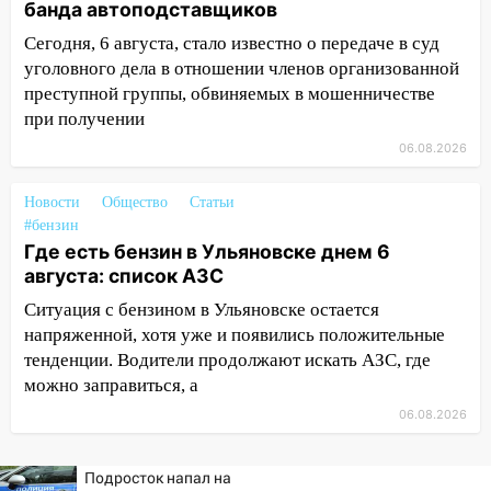
банда автоподставщиков
14:26
В Ульяновске ограничат движение
Сегодня, 6 августа, стало известно о передаче в суд
по улице Ефремова
уголовного дела в отношении членов организованной
14:23
преступной группы, обвиняемых в мошенничестве
67% ульяновцев готовы
передумать увольняться, если им
при получении
повысят зарплату
06.08.2026
14:01
Инсценировали ДТП и получили
Новости
Общество
Статьи
более 4,6 миллиона рублей: перед
#бензин
судом предстанет банда
Где есть бензин в Ульяновске днем 6
автоподставщиков
августа: список АЗС
13:36
В Инзе произошел крупный пожар
Ситуация с бензином в Ульяновске остается
напряженной, хотя уже и появились положительные
13:00
В суде защитили репутацию
тенденции. Водители продолжают искать АЗС, где
мужчины, которого необоснованно
обвиняли в жестоком обращении с
можно заправиться, а
животными
06.08.2026
12:28
Миллион на «льготниках»: в
Ульяновской области перевозчик
Подросток напал на