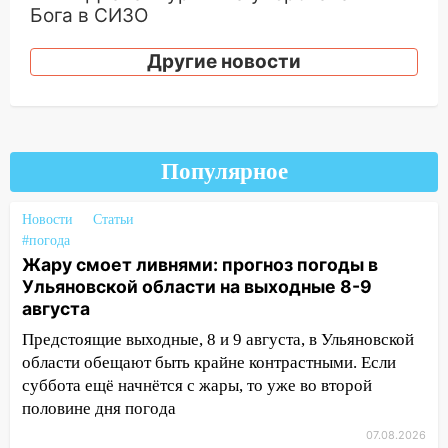
Бога в СИЗО
09:35
В Ульяновске директора фирмы
Другие новости
будут судить за неуплату налогов на 48
млн рублей
08:22
Подросток на питбайке сбил
велосипедистку: пострадали двое
Популярное
07:20
Жара возвращается: ожидается
знойный и сухой четверг
Новости
Статьи
#погода
06:00
Под Ульяновском при развороте
Жару смоет ливнями: прогноз погоды в
пострадал 38-летний водитель
Ульяновской области на выходные 8-9
иномарки
августа
05:00
«Каждая пятая женщина и каждый
Предстоящие выходные, 8 и 9 августа, в Ульяновской
второй мужчина в мире сталкиваются с
области обещают быть крайне контрастными. Если
алопецией»: врач рассказал, чем может
суббота ещё начнётся с жары, то уже во второй
быть вызвано облысение и как с этим
половине дня погода
справиться
07.08.2026