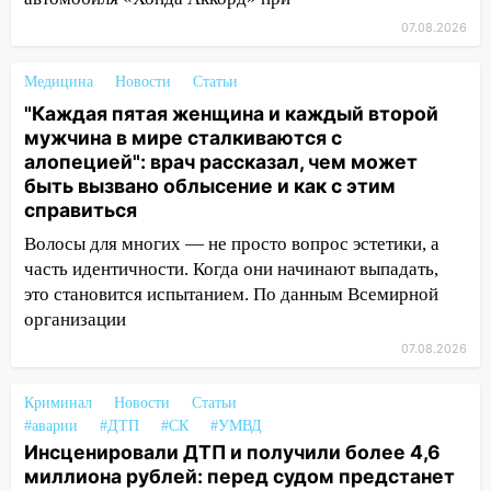
оставил в силе приговор руководству
07.08.2026
«УльяновскФармации» за махинации на
3,2 млн рублей
Медицина
Новости
Статьи
16:09
Ветераны легкой атлетики из
"Каждая пятая женщина и каждый второй
Ульяновска успешно выступили на
мужчина в мире сталкиваются с
Чемпионате России
алопецией": врач рассказал, чем может
быть вызвано облысение и как с этим
16:02
В Ульяновской области убрали
справиться
более 28% площадей зерновых и
зернобобовых культур
Волосы для многих — не просто вопрос эстетики, а
часть идентичности. Когда они начинают выпадать,
15:51
Бросила кирпич в жену брата: в
это становится испытанием. По данным Всемирной
Ульяновской области завели дело на
организации
агрессивную женщину
07.08.2026
15:47
На улице Радищева сбили
курьера: крупная авария в Ульяновске
Криминал
Новости
Статьи
#аварии
#ДТП
#СК
#УМВД
15:15
Проводил до квартиры и ограбил:
Инсценировали ДТП и получили более 4,6
новый кавалер женщины оказался
миллиона рублей: перед судом предстанет
рецидивистом