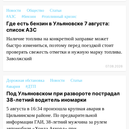
03:30
Гороскоп на 7 августа: пятница
принесет прилив творческой энергии и
Новости
Общество
Статьи
отличные шансы исправить старые
#АЗС
#бензин
#топливный кризис
ошибки
Где есть бензин в Ульяновске 7 августа:
список АЗС
06.08.2026
23:20
Наличие топлива на конкретной заправке может
Прогноз погоды на 7 августа в
Ульяновской области
быстро измениться, поэтому перед поездкой стоит
проверять свежесть отметки и нужную марку топлива.
20:04
Ульяновцев приглашают на забег,
Заволжский
посвящённый Дню воздушного флота
07.08.2026
России
19:12
В Ульяновской области
Дорожная обстановка
Новости
Статьи
руководителя частной компании
#авария
#ДТП
наказали за сокрытие прошлого своего
Под Ульяновском при развороте пострадал
сотрудник
38-летний водитель иномарки
18:02
5 августа в 16:34 произошла крупная авария в
В Ульяновск едут звезды
баскетбола!
Цильнинском районе. По предварительной
информации ГАИ, 38-летний мужчина за рулем
17:08
Ульяновский областной суд
автомобиля «Хонда Аккорд» при