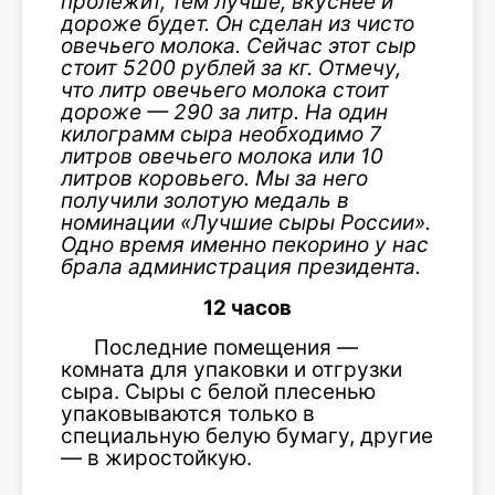
пролежит, тем лучше, вкуснее и
дороже будет. Он сделан из чисто
овечьего молока. Сейчас этот сыр
стоит 5200 рублей за кг. Отмечу,
что литр овечь
его молока стоит
дороже — 290 за литр. На один
килограмм сыра необходимо 7
литров овечьего молока или 10
литров коровьего. Мы за него
получили золотую медаль в
номинации «Лучшие сыры России».
Одно время именно пекорино у нас
брала администрация президента.
12 часов
Последние помещения —
комната для упаковки и отгрузки
сыра. Сыры с белой плесенью
упаковываются только в
специальную белую бумагу, другие
— в жиростойкую.