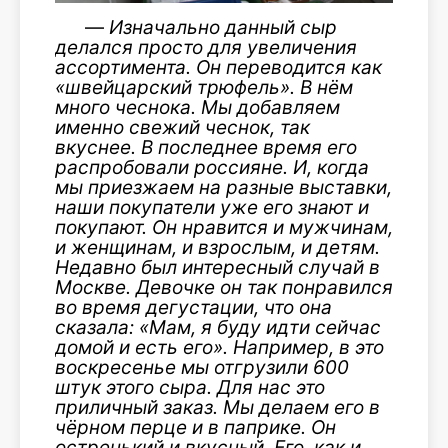
—
Изначально данный сыр
делался просто для увеличения
ассортимента. Он переводится как
«швейцарский трюфель». В нём
много чеснока. Мы добавляем
име
нно свежий чеснок, так
вкуснее. В последнее время его
распробовали россияне. И, когда
мы приезжаем на разные выставки,
наши покупатели уже его знают и
покупают. Он нравится и мужчинам,
и женщинам, и взрослым, и детям.
Недавно был интересный случай в
Москве
. Девочке он так понравился
во время дегустации, что она
сказала: «Мам, я буду идти сейчас
домой и есть его». Например, в это
воскресенье мы отгрузили 600
штук этого сыра. Для нас это
приличный заказ. Мы делаем его в
чёрном перце и в паприке. Он
остренький
и вкусный. Его, как и