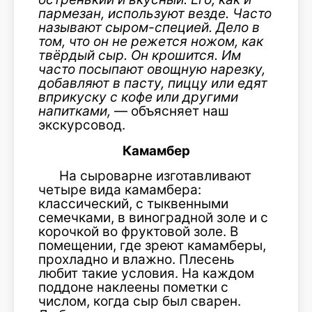
пармезан, используют везде. Часто
называют сыром-специей. Дело в
том, что он не режется ножом, как
твёрдый сыр. Он крошится. Им
часто посыпают овощную нарезку,
добавляют в пасту, пиццу или едят
вприкуску с кофе или другими
напитками,
— объясняет наш
экскурсовод.
Камамбер
На сыроварне изготавливают
четыре вида камамбера:
классический, с тыквенными
семечками, в виноградной золе и с
корочкой во фруктовой золе. В
помещении, где зреют камамберы,
прохладно и влажно. Плесень
любит такие условия. На каждом
поддоне наклеены пометки с
числом, когда сыр был сварен.