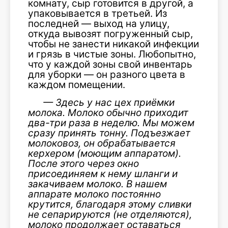
комнату, сыр готовится в другой, а
упаковывается в третьей. Из
последней — выход на улицу,
откуда вывозят погруженный сыр,
чтобы не занести никакой инфекции
и грязь в чистые зоны. Любопытно,
что у каждой зоны свой инвентарь
для уборки — он разного цвета в
каждом помещении.
—
Здесь у нас цех приёмки
молока. Молоко обычно приходит
два-три раза в неделю. Мы можем
сразу принять тонну. Подъезжает
молоковоз, он обрабатывается
керхером (моющим а
ппаратом).
После этого через окно
присоединяем к нему шланги и
закачиваем молоко. В нашем
аппарате молоко постоянно
крутится, благодаря этому сливки
не сепарируются (не отделяются),
молоко продолжает оставаться