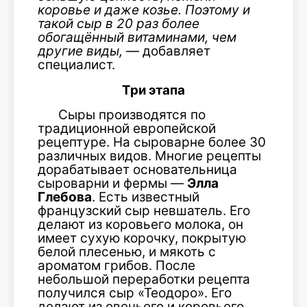
коровье и даже козье. Поэтому и
такой сыр в 20 раз более
обогащённый витаминами, чем
другие виды,
— добавляет
специалист.
Три этапа
Сыры производятся по
традиционной европейской
рецептуре. На сыроварне более 30
различных видов. Многие рецепты
дорабатывает основательница
сыроварни и фермы —
Элла
Глебова
. Есть известный
французский сыр невшатель. Его
делают из коровьего молока, он
имеет сухую корочку, покрытую
белой плесенью, и мякоть с
ароматом грибов. После
небольшой переработки рецепта
получился сыр «Теодоро». Его
делают из овечьего и коровьего