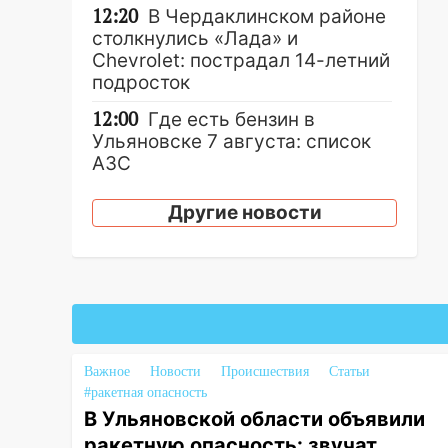
12:20
В Чердаклинском районе
столкнулись «Лада» и
Chevrolet: пострадал 14-летний
подросток
12:00
Где есть бензин в
Ульяновске 7 августа: список
АЗС
11:50
Заснул рядом с ребёнком
Другие новости
и случайно задушил его: суд
вынес приговор
11:38
В Ленинском районе
пожар полностью уничтожил
дачный дом и сарай
11:38
В Госдуме предложили
Важное
Новости
Происшествия
Статьи
отменить ЕГЭ с 2027 года
#ракетная опасность
В Ульяновской области объявили
11:25
В Ульяновске ИИ будет
выявлять нарушителей на
ракетную опасность: звучат