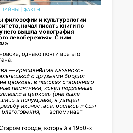
|
ТАЙНЫ
|
ФАКТЫ
ы философии и культурологии
итета, начал писать книги по
у него вышла монография
ого левобережья». С ним
ки».
овске, однако почти все его
тана.
тва — красивейшая Казанско-
альчишкой с друзьями бродил
ие церковь, в поисках старинного
бные памятники, искал подземные
залезли в церковь (она была
вшись в полумраке, я увидел
резьбу иконостаса, роспись и был
о благоговения, —
вспоминает
Старом городе, который в 1950-х