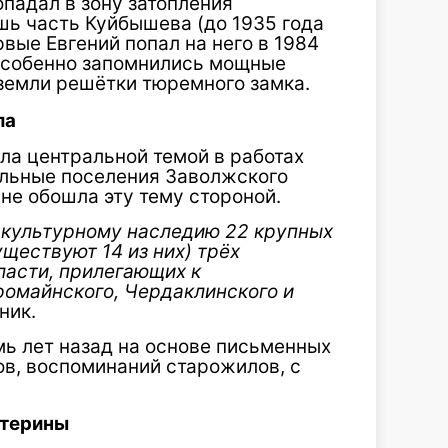
опадал в зону затопления
шь часть Куйбышева (до 1935 года
рвые Евгений попал на него в 1984
 Особенно запомнились мощные
земли решётки тюремного замка.
ла
ла центральной темой в работах
ельные поселения Заволжского
не обошла эту тему стороной.
 культурному наследию 22 крупных
ществуют 14 из них) трёх
асти, прилегающих к
омайнского, Чердаклинского и
ник.
мь лет назад на основе письменных
ов, воспоминаний старожилов, с
атерины