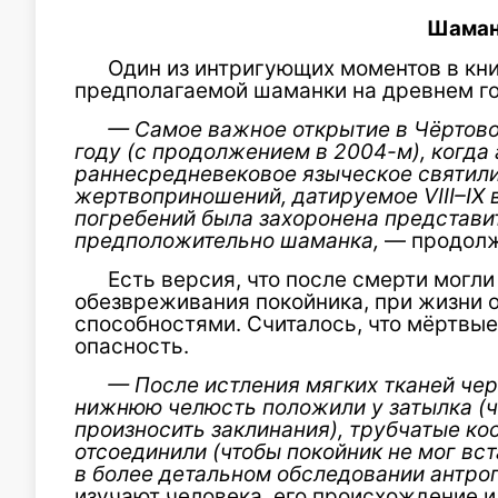
Шаман
Один из интригующих моментов в кн
предполагаемой шаманки на древнем го
—
Самое важное открытие в Чёртово
году (с продолжением в 2004-м
), когд
раннесредневековое языческое святил
жертвоприношений, датируемое VIII–IX 
погребений была захоронена представит
предположительно шаманка,
— продолж
Есть версия, что после смерти могл
обезвреживания покойника, при жизни
способностями. Считалось, что мёртв
опасность.
—
После истления мягких тканей че
нижнюю челюсть положили у затылка (ч
произносить заклинания), трубчатые кос
отсоединили (чтобы покойник не мог вст
в более детальном обследовании антро
изучают человека, его происхождение и 