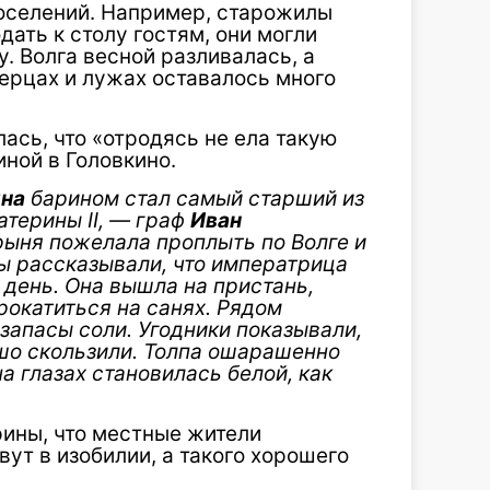
поселений. Например, старожилы
дать к столу гостям, они могли
у. Волга весной разливалась, а
зерцах и лужах оставалось много
ась, что «отродясь не ела такую
иной в Головкино.
ина
барином стал самый старший из
атерины II, — граф
Иван
арыня пожелала проплыть по Волге и
ы рассказывали, что императрица
день. Она вышла на пристань,
прокат
иться на санях. Рядом
 запасы соли. Угодники показывали,
ошо скользили. Толпа ошарашенно
а глазах становилась белой, как
ины, что местные жители
ут в изобилии, а такого хорошего