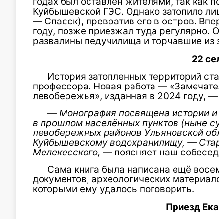
годах был оставлен жителями, так как п
Куйбышевской ГЭС. Однако затопило ли
— Спасск), превратив его в остров. Впе
году, позже приезжал туда регулярно.
развалины педучилища и торчавшие из 
22 се
История затопленных территорий ста
профессора. Новая работа — «Замечат
левобережья», изданная в 2024 году, —
—
Моног
рафия посвящена истории и
в прошлом населённых пунктов (ныне су
левобережных районов Ульяновской обл
Куйбышевскому водохранилищу, — Стар
Мелекесского, —
поясняет наш собесед
Сама книга была написана ещё восе
документов, археологических материал
которыми ему удалось поговорить.
Приезд Ек