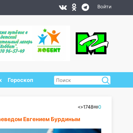
Войти
х
Гороскоп
1748
0
раеведом Евгением Бурдиным