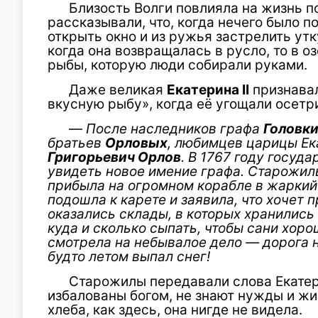
Близость Волги повлияла на жизнь 
рассказывали, что, когда нечего было по
открыть окно и из ружья застрелить утк
когда она возвращалась в русло, то в о
рыбы, которую люди собирали руками.
Даже великая
Екатерина
II
признавал
вкусную рыбу», когда её угощали осетр
—
После наследников графа
Головк
братьев
Орловых
, любимцев царицы Ек
Григорьевич Орлов
. В 1767 году госуд
увидеть новое имение графа. Старожил
прибыла на огромном корабле в жаркий 
подошла к карете и заявила, что хочет 
оказались склады, в которых хранились
куда и сколько сыпать, чтобы сани хор
смотрела на небывалое дело — дорога н
будто летом выпал снег!
Старожилы передавали слова Екатер
избалованы богом, не знают нужды и жив
хлеба, как здесь, она нигде не видела.