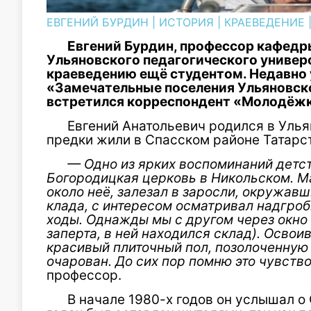
ЕВГЕНИЙ БУРДИН
|
ИСТОРИЯ
|
КРАЕВЕДЕНИЕ
Евгений Бурдин, профессор кафедр
Ульяновского педагогического универс
краеведению ещ
ё
студентом. Недавно 
«Замечательные поселения Ульяновск
встретился корреспондент «Молодёж
Евгений Анатольевич родился в Ульян
предки жили в Спасском районе Татарс
—
Одно
из ярких воспоминаний детс
Богородицкая церковь в Никольском. М
около неё, залезал в заросли, окружавш
клада, с интересом осматривал надгро
ходы. Однажды мы с другом через окно 
заперта, в ней находился склад). Освои
красивый плиточный пол, позолоченную 
очарован. До сих пор помню это чувств
профессор.
В начале 1980-х годов он услышал о 