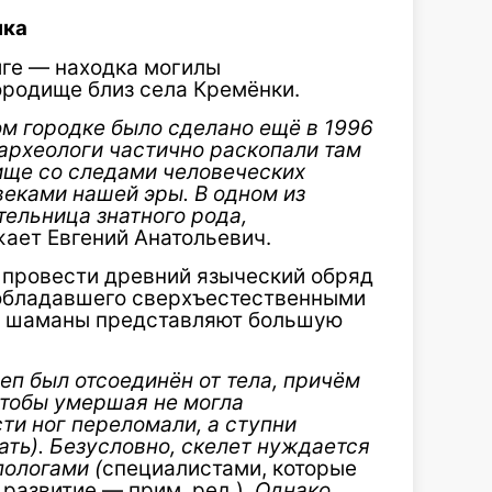
ка
иге — находка могилы
родище близ села Кремёнки.
м городке было сделано ещё в 1996
а археологи частично раскопали там
ище со следами человеческих
веками нашей эры. В одном из
ельница знатного рода,
ает Евгений Анатольевич.
и провести древний языческий обряд
 обладавшего сверхъестественными
ые шаманы представляют большую
реп был отсоединён от
тела, причём
тобы умершая не могла
ти ног переломали, а ступни
ать). Безусловно, скелет нуждается
пологами (
специалистами, которые
развитие — прим. ред.).
Однако