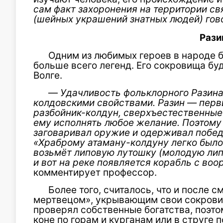
сам факт захоронения на территории св
(шейных украшений знатных людей) гово
Рази
Одним из любимых героев в народе 
больше всего легенд. Его сокровища буд
Волге.
—
Удачливость фо
льклорного Разин
колдовскими свойствами. Разин — перв
разбойник-колдун, сверхъестественные
ему исполнять любое желание. Поэтому 
заговаривал оруж
ие и одерживал побед
«Храброму атаману-колдуну легко было
возьмёт липовую лутошку (молодую липу
и вот на реке появляется корабль с во
комментирует профессор.
Более того, считалось, что и после 
мертвецом», укрывающим свои сокровищ
проверял собственные богатства, поэт
коне по горам и курганам или в струге