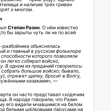
ятилища и наличие трёх гривен
рят о многом.
н
был
Степан Разин
. О нём известно
то бы зарыты чуть ли не по всей
а-разбойника объяснялась
ый и главный в русском фольклоре
 способности которого позволяли
он легко собирал войско,
у. В одном из преданий говорилось:
 собрать большое войско; бывало,
), отрежет щепку, бросит в Волгу,
оружёнными казаками», —
смерти он часто представал «ходячим
а. В народе говорили, что Разин
ому его видели мчавшимся на белом
 под белыми шёлковыми парусами на