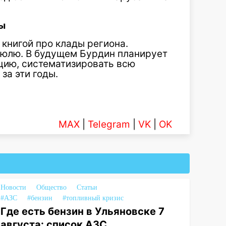
ы
 книгой про клады региона.
 июлю. В будущем Бурдин планирует
цию, систематизировать всю
за эти годы.
MAX
|
Telegram
|
VK
|
OK
Новости
Общество
Статьи
#АЗС
#бензин
#топливный кризис
Где есть бензин в Ульяновске 7
августа: список АЗС