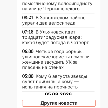
помогли юному велосипедисту
на улице Чернышевского
08:21
В Заволжском районе
украли два велосипеда
07:18
В Ульяновск идет
тридцатиградусная жара:
какая будет погода в четверг
06:00
Четыре года борьбы:
ульяновские юристы помогли
женщине засудить УК за
плесень на стенах
05:00
Кому 6 августа звезды
сулят прибыль, а кому —
испытания на прочность
05.08.2026
22:58
Соцсети: на проспекте
Другие новости
Тюленева ДТП с