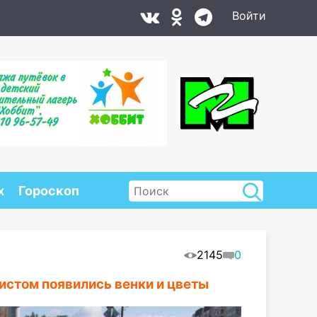
Войти
х
Гороскоп
2145
0
истом появились венки и цветы