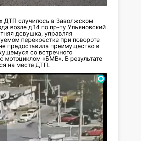
ких ДТП случилось в Заволжском
да возле д.14 по пр-ту Ульяновский
етняя девушка, управляя
руемом перекрестке при повороте
 не предоставила преимущество в
жущемуся со встречного
с мотоциклом «БМВ». В результате
ся на месте ДТП.