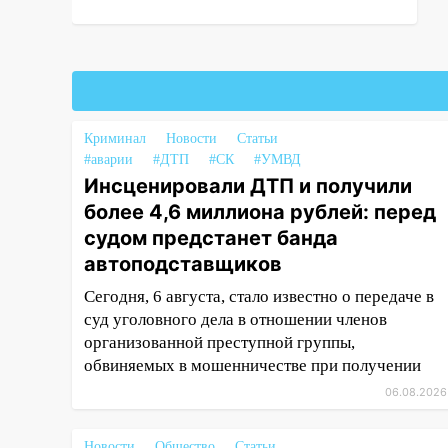
мотоциклистом
20:22
Мошенники обманули 92-
летнюю жительницу
Ульяновской области
19:14
Житель Ульяновской
Криминал
Новости
Статьи
области подвез троих
#аварии
#ДТП
#СК
#УМВД
незнакомцев на трассе и
Инсценировали ДТП и получили
заработал уголовное дело
более 4,6 миллиона рублей: перед
судом предстанет банда
18:14
Прогноз погоды на 6
августа в Ульяновской области
автоподставщиков
18:00
Мотофристайл, рок и
Сегодня, 6 августа, стало известно о передаче в
силовой экстрим: в Ульяновске
суд уголовного дела в отношении членов
пройдет большой фестиваль
организованной преступной группы,
«Наше время»
обвиняемых в мошенничестве при получении
06.08.2026
17:30
Где есть бензин в
Ульяновске 5 августа после
рабочего дня: список АЗС
Новости
Общество
Статьи