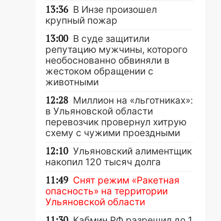
13:36
В Инзе произошел
крупный пожар
13:00
В суде защитили
репутацию мужчины, которого
необоснованно обвиняли в
жестоком обращении с
животными
12:28
Миллион на «льготниках»:
в Ульяновской области
перевозчик провернул хитрую
схему с чужими проездными
12:10
Ульяновский алиментщик
накопил 120 тысяч долга
11:49
Снят режим «Ракетная
опасность» на территории
Ульяновской области
11:30
Кабмин РФ разрешил до 1