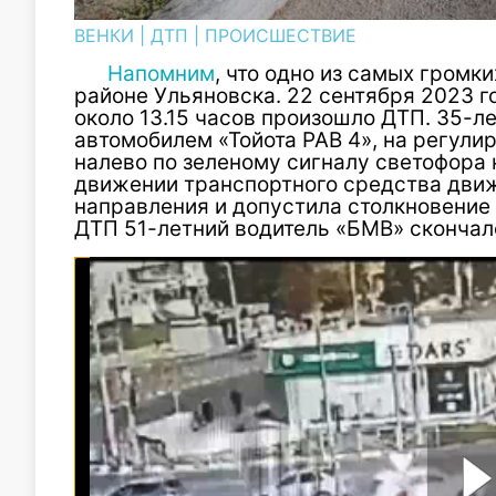
ВЕНКИ
|
ДТП
|
ПРОИСШЕСТВИЕ
Напомним
, что одно из самых гром
районе Ульяновска. 22 сентября 2023 го
около 13.15 часов произошло ДТП. 35-л
автомобилем «Тойота РАВ 4», на регули
налево по зеленому сигналу светофора
движении транспортного средства дви
направления и допустила столкновение 
ДТП 51-летний водитель «БМВ» скончал