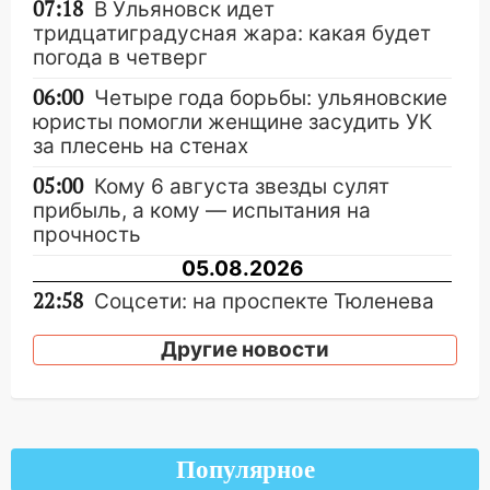
07:18
В Ульяновск идет
тридцатиградусная жара: какая будет
погода в четверг
06:00
Четыре года борьбы: ульяновские
юристы помогли женщине засудить УК
за плесень на стенах
05:00
Кому 6 августа звезды сулят
прибыль, а кому — испытания на
прочность
05.08.2026
22:58
Соцсети: на проспекте Тюленева
ДТП с мотоциклистом
Другие новости
20:22
Мошенники обманули 92-летнюю
жительницу Ульяновской области
19:14
Житель Ульяновской области
подвез троих незнакомцев на трассе и
Популярное
заработал уголовное дело