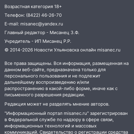
04.08.2026
Возрастная категория 18+
23:27
Прокуратура проверяет
Телефон: (8422) 46-26-70
капремонт школы в посёлке Налейка
E-mail: misanec@yandex.ru
22:33
Прокуратура проверяет
Главный редактор - Мисанец З.Ф.
спортивные объекты в Старой Майне
Учредитель - ИП Мисанец Р.Р.
21:01
Ульяновцев приглашают сдать
© 2014-2026 Новости Ульяновска онлайн
misanec.ru
кровь: День донора пройдёт 6 августа
Все права защищены. Вся информация, размещенная на
20:17
Ульяновская область девятую
данном веб-сайте, предназначена только для
неделю подряд удерживает самые
персонального пользования и не подлежит
низкие цены на подсолнечное масло
дальнейшему воспроизведению и/или
распространению в какой-либо форме, иначе как с
19:33
Коровы-рекордсменки: в
письменного разрешения редакции.
Ульяновской области выросли надои
Редакция может не разделять мнение авторов.
молока
"Информационный портал misanec.ru" зарегистрирован
18:20
В Ульяновской области до конца
в Федеральной службе по надзору в сфере связи,
года благоустроят 20 родников
информационных технологий и массовых
коммуникаций. Свидетельство о регистрации средства
17:27
В Ульяновской области 114 детей-