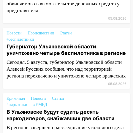
обвиняемого в вымогательстве денежных средств у
припаркованный автомобиль
представителя
12:37
Переезжал «зебру» на
05.08.2026
велосипеде и попал под колеса
12:18
Вспыхнул изнутри: в
Новости
Происшествия
Статьи
Железнодорожном районе горела дача
#беспилотники
Губернатор Ульяновской области:
11:33
В Засвияжье под колёса авто
уничтожено четыре беспилотника в регионе
попал мужчина
Сегодня, 5 августа, губернатор Ульяновской области
11:17
В Радищевском районе сгорели
Алексей Русских сообщил, что над территорией
хозяйственные постройки
региона перехвачено и уничтожено четыре вражеских
11:00
05.08.2026
В Канадее горел жилой дом
10:18
Губернатор Ульяновской области:
Криминал
Новости
Статьи
уничтожено четыре беспилотника в
#наркотики
#УМВД
регионе
В Ульяновске будут судить десять
наркодилеров, снабжавших две области
10:00
В Ульяновске дотла сгорел
легковой автомобиль
В регионе завершено расследование уголовного дела