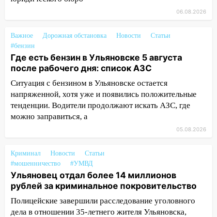
больницу
06.08.2026
15:59
Ульяновец отдал более 14
миллионов рублей за криминальное
Важное
Дорожная обстановка
Новости
Статьи
покровительство
#бензин
Где есть бензин в Ульяновске 5 августа
15:32
На «кольце» кроссовер сбил 18-
после рабочего дня: список АЗС
летнего мопедиста
Ситуация с бензином в Ульяновске остается
15:00
В Ульяновске после тройного ДТП
напряженной, хотя уже и появились положительные
госпитализировали 25-летнего байкера
тенденции. Водители продолжают искать АЗС, где
14:32
На Ульяновскую область
можно заправиться, а
надвигается жара
05.08.2026
14:08
Пешеход переходил по «зебре»:
Криминал
Новости
Статьи
подробности серьезной аварии на
#мошенничество
#УМВД
Фруктовой
Ульяновец отдал более 14 миллионов
13:30
В Димитровграде на улице
рублей за криминальное покровительство
Трудовой горело здание
Полицейские завершили расследование уголовного
дела в отношении 35-летнего жителя Ульяновска,
13:00
Водитель без прав врезался в