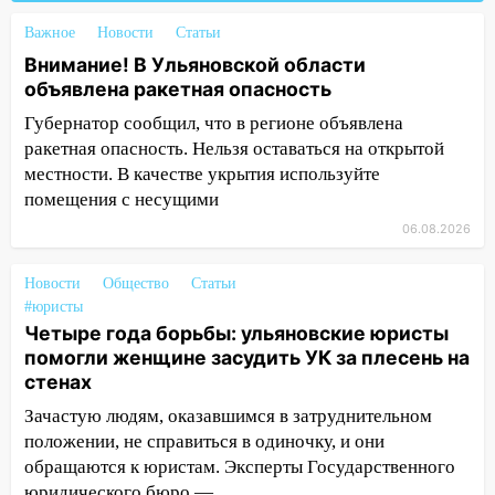
18:14
Прогноз погоды на 6 августа в
Важное
Новости
Статьи
Ульяновской области
Внимание! В Ульяновской области
объявлена ракетная опасность
18:00
Мотофристайл, рок и силовой
экстрим: в Ульяновске пройдет
Губернатор сообщил, что в регионе объявлена
большой фестиваль «Наше время»
ракетная опасность. Нельзя оставаться на открытой
местности. В качестве укрытия используйте
17:30
Где есть бензин в Ульяновске 5
помещения с несущими
августа после рабочего дня: список АЗС
06.08.2026
17:05
«Обыск» по видеосвязи: в
Ульяновске задержали 19-летнюю
Новости
Общество
Статьи
сообщницу мошенников
#юристы
Четыре года борьбы: ульяновские юристы
16:12
Едва не перерезал горло: в
помогли женщине засудить УК за плесень на
Вешкайме посиделки с судимым
стенах
знакомым закончились для женщины
больницей
Зачастую людям, оказавшимся в затруднительном
положении, не справиться в одиночку, и они
16:06
18-летняя девушка без прав
обращаются к юристам. Эксперты Государственного
перевернулась на мопеде и попала в
юридического бюро —