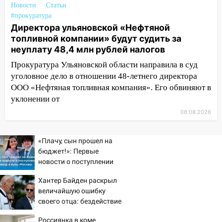
Новости
Статьи
13:14
Ураган оторвал светофор на
#прокуратура
проспекте Филатова в Ульяновске
Директора ульяновской «Нефтяной
топливной компании» будут судить за
13:12
Дерево пробило крышу дома на
неуплату 48,4 млн рублей налогов
Новгородской в Ульяновске и рухнуло
на электрощит
Прокуратура Ульяновской области направила в суд
уголовное дело в отношении 48-летнего директора
13:10
В Заволжском районе дерево
ООО «Нефтяная топливная компания». Его обвиняют в
упало во дворе
уклонении от
13:08
Ураган ударил по Ульяновску:
08.08.2026
сорванные крыши, поваленные деревья,
затопленные улицы и остановившиеся
«Плачу, сын прошел на
трамваи
бюджет!»: Первые
12:17
новости о поступлении
Ульяновск накрыл крупный град:
детей звезд в вузы
после ливня город снова уходит под
Хантер Байден раскрыл
Москвы
воду
величайшую ошибку
своего отца: бездействие
12:12
Прокуратура взяла на контроль
против Трампа
ДТП с шестилетним ребёнком на улице
Россиянка в коме