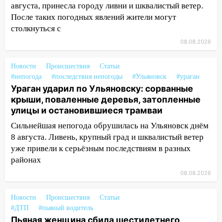
дождавшись коммунальщиков
августа, принесла городу ливни и шквалистый ветер.
После таких погодных явлений жители могут
14:16
Шторм продолжает ломать город:
столкнуться с
на улице Любови Шевцовой рухнул
светофор
08.08.2026
14:14
Студента из Ульяновска обманули
Новости
Происшествия
Статьи
мошенники под видом преподавателя
#непогода
#последствия непогоды
#Ульяновск
#ураган
14:12
Куда жаловаться ульяновцам на
Ураган ударил по Ульяновску: сорванные
упавшее дерево или затопленную улицу
крыши, поваленные деревья, затопленные
после непогоды
улицы и остановившиеся трамваи
Сильнейшая непогода обрушилась на Ульяновск днём
13:59
В Новом городе ураганным
8 августа. Ливень, крупный град и шквалистый ветер
ветром сорвало опалубку со
уже привели к серьёзным последствиям в разных
строящегося дома
районах
13:54
В мэрии Ульяновска рассказали,
08.08.2026
как устраняют последствия мощного
шторма
Новости
Происшествия
Статьи
13:49
Стихия продолжает крушить
#ДТП
#пьяный водитель
Ульяновск: дерево рухнуло на дом на
Пьяная женщина сбила шестилетнего