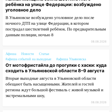
Орджоникидзе
ребёнка на улице Федерации: возбуждено
уголовное дело
13:47
На Нижней Террасе мощным
В Ульяновске возбуждено уголовное дело после
ветром вырвало дерево с корнем
ночного ДТП на улице Федерации, в котором
13:46
Сильный ветер сорвал крышу с
пострадал шестилетний ребёнок. По предварительным
СТО на проспекте Созидателей
данным полиции, ночью 8
08.08.2026
13:35
Непогода продолжает бить по
транспорту: в Ульяновске трамвай
сошёл с рельсов
Афиша
Новости
Статьи
#афиша событий на выходные
#афиша Ульяновска
13:22
Упавшие деревья перекрыли
От мотофристайла до прогулки с хаски: куда
дороги в Ульяновске: фото
сходить в Ульяновской области 8–9 августа
13:17
Непогода в Ульяновске не
Вторые выходные августа в Ульяновской области
закончится сегодня: сильные ливни
обещают быть насыщенными. Жителей и гостей
сохранятся 9 августа
региона ждут большой фестиваль с живой музыкой и
экстремальными шоу,
13:15
Трижды «брал в долг» без спроса:
08.08.2026
житель Вешкаймского района похитил у
знакомого 191 тысячу рублей