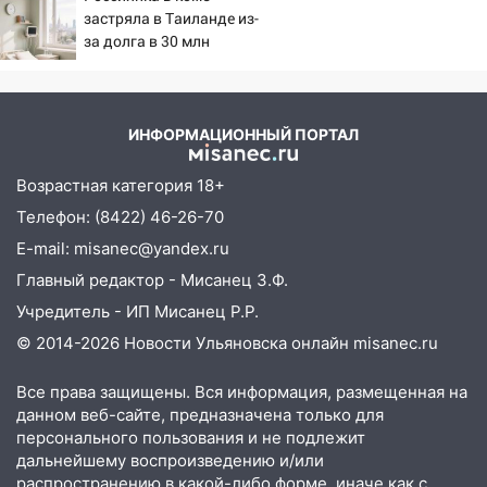
Федерации
застряла в Таиланде из-
за долга в 30 млн
12:01
Пьяная женщина сбила
шестилетнего ребёнка на улице
Федерации: возбуждено уголовное дело
11:16
В Ульяновске ищут 37-летнего
ИНФОРМАЦИОННЫЙ ПОРТАЛ
мужчину, пропавшего ещё 19 июля
Возрастная категория 18+
10:30
От мотофристайла до прогулки с
Телефон: (8422) 46-26-70
хаски: куда сходить в Ульяновской
области 8–9 августа
E-mail: misanec@yandex.ru
Главный редактор - Мисанец З.Ф.
10:11
Директора ульяновской
«Нефтяной топливной компании» будут
Учредитель - ИП Мисанец Р.Р.
судить за неуплату 48,4 млн рублей
© 2014-2026 Новости Ульяновска онлайн
misanec.ru
налогов
Все права защищены. Вся информация, размещенная на
09:28
Дети на дорогах: пострадали
данном веб-сайте, предназначена только для
велосипедисты, мотоциклисты и
персонального пользования и не подлежит
пешеходы. Обзор крупных аварий в
дальнейшему воспроизведению и/или
Ульяновской области
распространению в какой-либо форме, иначе как с