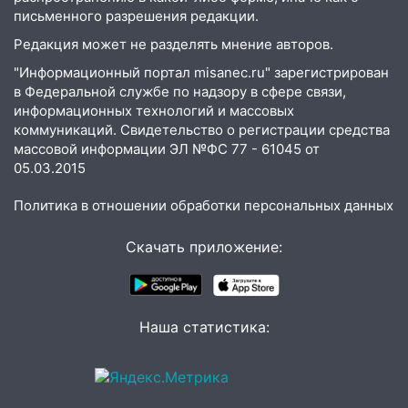
письменного разрешения редакции.
08:30
Поджог со свечой, 16 сгоревших
домов и выстрел за водку
Редакция может не разделять мнение авторов.
07:50
Какая погоды будет днем 8
"Информационный портал misanec.ru" зарегистрирован
в Федеральной службе по надзору в сфере связи,
августа
информационных технологий и массовых
06:45
Императорский мост в
коммуникаций. Свидетельство о регистрации средства
Ульяновске останется закрытым до
массовой информации ЭЛ №ФС 77 - 61045 от
утра 10 августа
05.03.2015
05:18
Судьба готовит сюрприз: гороскоп
Политика в отношении обработки персональных данных
на 8 августа — кому повезет с
деньгами, а кого ждет неожиданная
Скачать приложение:
встреча
04:47
В Ульяновской области объявили
ракетную опасность: звучат сирены
Наша статистика:
07.08.2026
20:40
Ульяновские аграрии смогут
купить тракторы с отсрочкой платежа