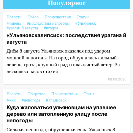
Популярное
16:34
Из-за мощной непогоды в
Ульяновске отменили фестиваль «Наше
Новости
Обзор
Происшествия
Статьи
время»
#ливень
#последствия непогоды
#Ульяновск
#ураган 8 августа
#шторм
16:17
Мелекесский район первым в
«Ульяновскалипсис»: последствия урагана 8
Ульяновской области намолотил более
августа
100 тысяч тонн зерна
Днём 8 августа Ульяновск оказался под ударом
15:17
В колледжи и техникумы
мощной непогоды. На город обрушились сильный
Ульяновской области подали более 10
ливень, гроза, крупный град и шквалистый ветер. За
тысяч заявлений
несколько часов стихия
15:04
Фоторепортаж с улиц Ульяновска
08.08.2026
после шторма: поваленные деревья и
затопленные улицы
Новости
Общество
Происшествия
Статьи
#жкх
#непогода
#Ульяновск
14:28
Ураган вырвал остановку на улице
Куда жаловаться ульяновцам на упавшее
Деева в Заволжье
дерево или затопленную улицу после
14:26
Жители Ульяновска сами
непогоды
пытаются расчистить ливнёвки, не
Сильная непогода, обрушившаяся на Ульяновск 8