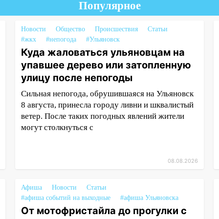
Популярное
Новости
Общество
Происшествия
Статьи
#жкх
#непогода
#Ульяновск
Куда жаловаться ульяновцам на
упавшее дерево или затопленную
улицу после непогоды
Сильная непогода, обрушившаяся на Ульяновск
8 августа, принесла городу ливни и шквалистый
ветер. После таких погодных явлений жители
могут столкнуться с
08.08.2026
Афиша
Новости
Статьи
#афиша событий на выходные
#афиша Ульяновска
От мотофристайла до прогулки с