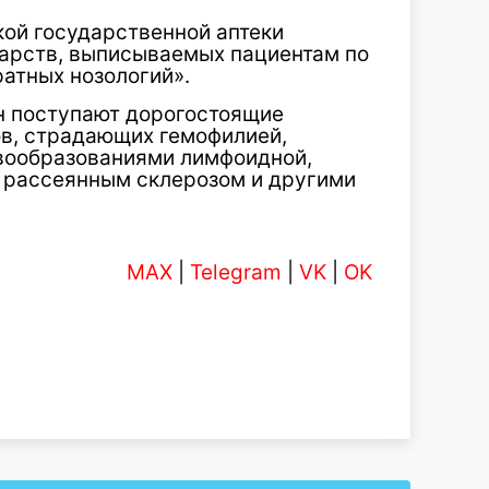
кой государственной аптеки
карств, выписываемых пациентам по
атных нозологий».
н поступают дорогостоящие
в, страдающих гемофилией,
вообразованиями лимфоидной,
, рассеянным склерозом и другими
MAX
|
Telegram
|
VK
|
OK