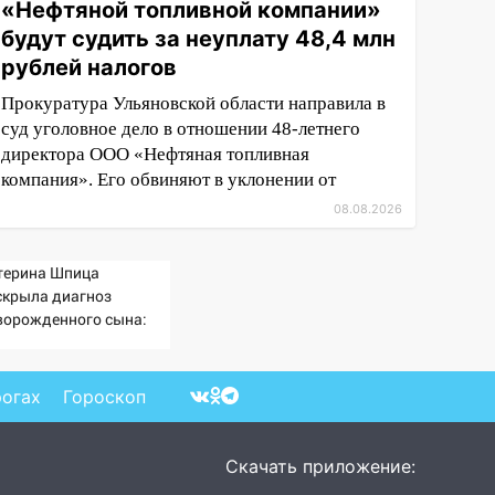
«Нефтяной топливной компании»
будут судить за неуплату 48,4 млн
рублей налогов
Прокуратура Ульяновской области направила в
суд уголовное дело в отношении 48-летнего
директора ООО «Нефтяная топливная
компания». Его обвиняют в уклонении от
08.08.2026
терина Шпица
скрыла диагноз
ворожденного сына:
льше молчать нет
ысла
рогах
Гороскоп
Скачать приложение: