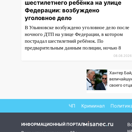
шестилетнего ребёнка на улице
14:26
Жители Ульяновска сами
пытаются расчистить ливнёвки,
Федерации: возбуждено
не дождавшись
уголовное дело
коммунальщиков
В Ульяновске возбуждено уголовное дело после
14:16
Шторм продолжает
ночного ДТП на улице Федерации, в котором
ломать город: на улице Любови
пострадал шестилетний ребёнок. По
Шевцовой рухнул светофор
предварительным данным полиции, ночью 8
08.08.2026
14:14
Студента из Ульяновска
обманули мошенники под
видом преподавателя
Хантер Бай
величайшу
14:12
Куда жаловаться
своего отца
ульяновцам на упавшее дерево
против Тра
или затопленную улицу после
непогоды
ЧП
Криминал
Политик
13:59
В Новом городе
ураганным ветром сорвало
опалубку со строящегося дома
ИНФОРМАЦИОННЫЙ ПОРТАЛ
В
на