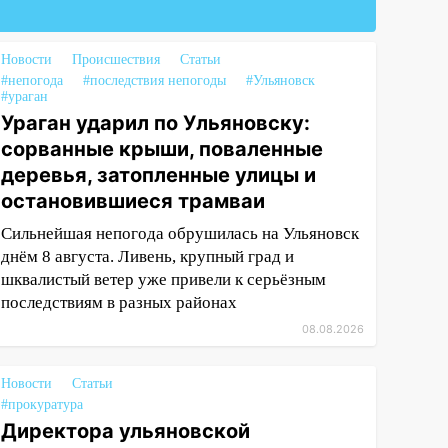
Новости
Происшествия
Статьи
#непогода
#последствия непогоды
#Ульяновск
#ураган
Ураган ударил по Ульяновску:
сорванные крыши, поваленные
деревья, затопленные улицы и
остановившиеся трамваи
Сильнейшая непогода обрушилась на Ульяновск
днём 8 августа. Ливень, крупный град и
шквалистый ветер уже привели к серьёзным
последствиям в разных районах
08.08.2026
Новости
Статьи
#прокуратура
Директора ульяновской