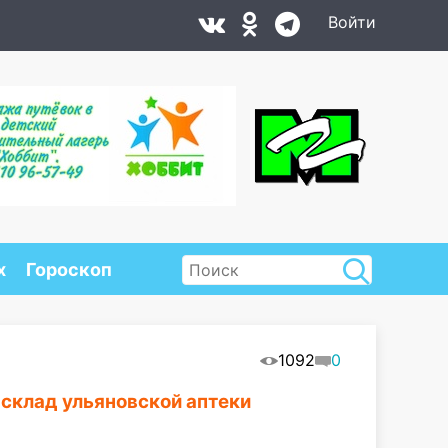
Войти
х
Гороскоп
1092
0
 склад ульяновской аптеки