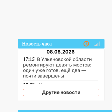
Новость часа
08.08.2026
17:15
В Ульяновской области
ремонтируют девять мостов:
один уже готов, ещё два —
почти завершены
17:00
«Ульяновскалипсис»:
последствия урагана 8 августа
Другие новости
16:38
Прогноз погоды в
Ульяновской области на 9
августа