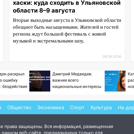
хаски: куда сходить в Ульяновской
области 8–9 августа
Вторые выходные августа в Ульяновской области
обещают быть насыщенными. Жителей и гостей
региона ждут большой фестиваль с живой
музыкой и экстремальными шоу,
08.08.2026
ден раскрыл
Дмитрий Медведев:
Ка
ю ошибку
важнее всего
ра
: бездействие
национальные интересы
но
мпа
России
бо
см
а
Общество
Экономика
Спорт
Культура
На до
се права защищены. Вся информация, размещенная
 данном веб-сайте, предназначена только для