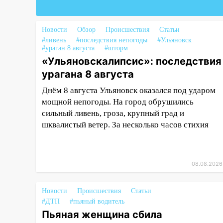
16:34
Из-за мощной непогоды в
Ульяновске отменили
Новости
Обзор
Происшествия
Статьи
фестиваль «Наше время»
#ливень
#последствия непогоды
#Ульяновск
#ураган 8 августа
#шторм
16:17
Мелекесский район
«Ульяновскалипсис»: последствия
первым в Ульяновской области
урагана 8 августа
намолотил более 100 тысяч
тонн зерна
Днём 8 августа Ульяновск оказался под ударом
мощной непогоды. На город обрушились
15:17
В колледжи и техникумы
сильный ливень, гроза, крупный град и
Ульяновской области подали
шквалистый ветер. За несколько часов стихия
более 10 тысяч заявлений
15:04
Фоторепортаж с улиц
Ульяновска после шторма:
08.08.2026
поваленные деревья и
затопленные улицы
Новости
Происшествия
Статьи
14:28
Ураган вырвал остановку
#ДТП
#пьяный водитель
на улице Деева в Заволжье
Пьяная женщина сбила