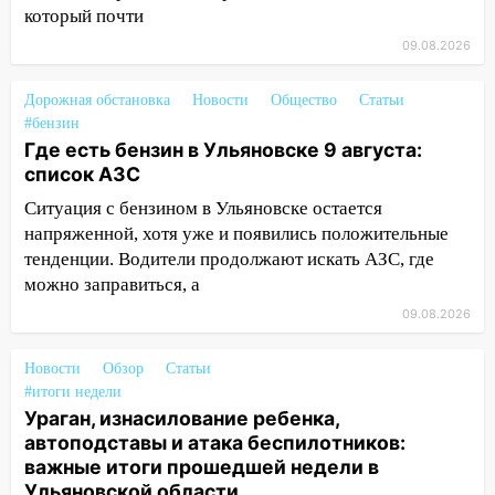
важные итоги прошедшей недели в
который почти
Ульяновской области
09.08.2026
08:20
В Ульяновске восстановили
трамвайную и троллейбусную
Дорожная обстановка
Новости
Общество
Статьи
инфраструктуру после шторма.
#бензин
Где есть бензин в Ульяновске 9 августа:
08:19
Внимание! В Цильнинском районе
список АЗС
пропал 67-летний мужчина
Ситуация с бензином в Ульяновске остается
08:11
На Ульяновск снова надвигается
напряженной, хотя уже и появились положительные
непогода
тенденции. Водители продолжают искать АЗС, где
можно заправиться, а
07:30
Евро-3 вместо Евро-5: что
09.08.2026
означают классы бензина и можно ли
заливать «старое» топливо в
современные автомобили
Новости
Обзор
Статьи
#итоги недели
06:30
Какая погода будет в Ульяновской
Ураган, изнасилование ребенка,
области днем 9 августа
автоподставы и атака беспилотников:
важные итоги прошедшей недели в
05:05
День, когда всё может
Ульяновской области