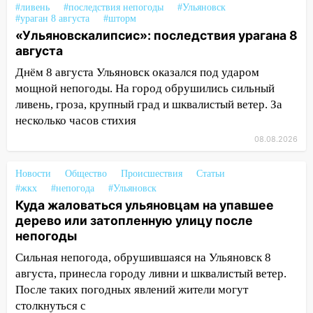
Ульяновске отменили фестиваль «Наше
#ливень
#последствия непогоды
#Ульяновск
время»
#ураган 8 августа
#шторм
«Ульяновскалипсис»: последствия урагана 8
16:17
Мелекесский район первым в
августа
Ульяновской области намолотил более
100 тысяч тонн зерна
Днём 8 августа Ульяновск оказался под ударом
мощной непогоды. На город обрушились сильный
15:17
В колледжи и техникумы
ливень, гроза, крупный град и шквалистый ветер. За
Ульяновской области подали более 10
несколько часов стихия
тысяч заявлений
08.08.2026
15:04
Фоторепортаж с улиц Ульяновска
после шторма: поваленные деревья и
Новости
Общество
Происшествия
Статьи
затопленные улицы
#жкх
#непогода
#Ульяновск
Куда жаловаться ульяновцам на упавшее
14:28
Ураган вырвал остановку на улице
дерево или затопленную улицу после
Деева в Заволжье
непогоды
14:26
Жители Ульяновска сами
Сильная непогода, обрушившаяся на Ульяновск 8
пытаются расчистить ливнёвки, не
августа, принесла городу ливни и шквалистый ветер.
дождавшись коммунальщиков
После таких погодных явлений жители могут
столкнуться с
14:16
Шторм продолжает ломать город: