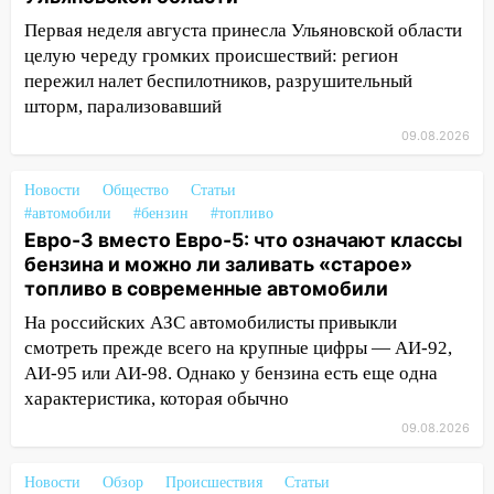
измениться: гороскоп на 9 августа —
три знака получат шанс, который нельзя
Первая неделя августа принесла Ульяновской области
упустить
целую череду громких происшествий: регион
пережил налет беспилотников, разрушительный
08.08.2026
шторм, парализовавший
20:10
Во время урагана в Ульяновске на
09.08.2026
Волге перевернулась лодка
19:55
В Ульяновске упавшее дерево
Новости
Общество
Статьи
заблокировало в машине двух женщин
#автомобили
#бензин
#топливо
Евро-3 вместо Евро-5: что означают классы
17:15
В Ульяновской области
бензина и можно ли заливать «старое»
ремонтируют девять мостов: один уже
топливо в современные автомобили
готов, ещё два — почти завершены
На российских АЗС автомобилисты привыкли
17:00
«Ульяновскалипсис»: последствия
смотреть прежде всего на крупные цифры — АИ-92,
урагана 8 августа
АИ-95 или АИ-98. Однако у бензина есть еще одна
характеристика, которая обычно
16:38
Прогноз погоды в Ульяновской
области на 9 августа
09.08.2026
16:34
Из-за мощной непогоды в
Новости
Обзор
Происшествия
Статьи