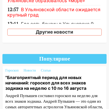
Ульяновске образовалось «море»
12:57
В Ульяновской области ожидается
крупный град
12:11
Где есть бензин в Ульяновске 9
августа: список АЗС
Другие новости
11:55
Соцсети: светофор упал на
машину во время сильного ливня в
Ульяновске
11:00
В Ульяновской области люди в
Популярное
СНТ сидят без света
Гороскоп
Новости
Статьи
10:13
Прокуратура подвела итоги
"Благоприятный период для новых
недели в Ульяновской области
начинаний: гороскоп для всех знаков
09:18
Из-за ливня заблокировано
зодиака на неделю с 10 по 16 августа
движение трамваев в Ульяновске
Андрей Пупышев составил гороскоп на неделю для
09:15
Ураган, изнасилование ребенка,
всех знаков зодиака. Андрей Пупышев — это один из
автоподставы и атака беспилотников:
самых авторитетных астрологов Ульяновской области,