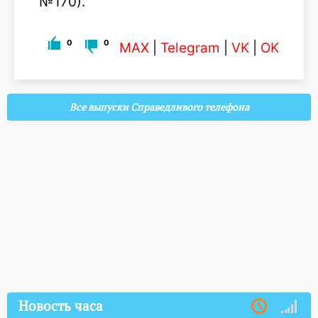
№170).
0
0
MAX
|
Telegram
|
VK
|
OK
Все выпуски Справедливого телефона
Новость часа