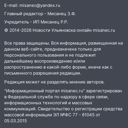
13:47
На Нижней Террасе мощным
E-mail: misanec@yandex.ru
ветром вырвало дерево с корнем
Главный редактор - Мисанец З.Ф.
13:46
Сильный ветер сорвал крышу с
Учредитель - ИП Мисанец Р.Р.
СТО на проспекте Созидателей
© 2014-2026 Новости Ульяновска онлайн
misanec.ru
13:35
Непогода продолжает бить по
транспорту: в Ульяновске трамвай
Все права защищены. Вся информация, размещенная на
данном веб-сайте, предназначена только для
сошёл с рельсов
персонального пользования и не подлежит
13:22
Упавшие деревья перекрыли
дальнейшему воспроизведению и/или
дороги в Ульяновске: фото
распространению в какой-либо форме, иначе как с
письменного разрешения редакции.
13:17
Непогода в Ульяновске не
Редакция может не разделять мнение авторов.
закончится сегодня: сильные ливни
сохранятся 9 августа
"Информационный портал misanec.ru" зарегистрирован
в Федеральной службе по надзору в сфере связи,
13:15
Трижды «брал в долг» без спроса:
информационных технологий и массовых
житель Вешкаймского района похитил у
коммуникаций. Свидетельство о регистрации средства
знакомого 191 тысячу рублей
массовой информации ЭЛ №ФС 77 - 61045 от
05.03.2015
13:14
Ураган оторвал светофор на