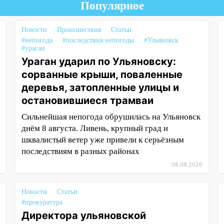
Популярное
Новости
Происшествия
Статьи
#непогода
#последствия непогоды
#Ульяновск
#ураган
Ураган ударил по Ульяновску:
сорванные крыши, поваленные
деревья, затопленные улицы и
остановившиеся трамваи
Сильнейшая непогода обрушилась на Ульяновск
днём 8 августа. Ливень, крупный град и
шквалистый ветер уже привели к серьёзным
последствиям в разных районах
08.08.2026
Новости
Статьи
#прокуратура
Директора ульяновской