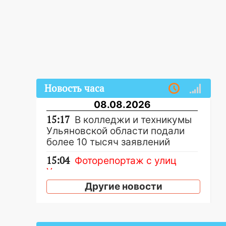
Новость часа
08.08.2026
15:17
В колледжи и техникумы
Ульяновской области подали
более 10 тысяч заявлений
15:04
Фоторепортаж с улиц
Ульяновска после шторма:
поваленные деревья и
Другие новости
затопленные улицы
14:28
Ураган вырвал остановку
на улице Деева в Заволжье