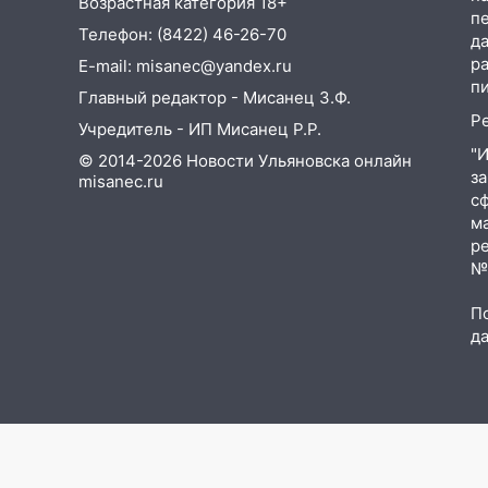
Возрастная категория 18+
п
Телефон: (8422) 46-26-70
13:22
Упавшие деревья
д
перекрыли дороги в
р
E-mail: misanec@yandex.ru
Ульяновске: фото
п
Главный редактор - Мисанец З.Ф.
Р
13:17
Непогода в Ульяновске
Учредитель - ИП Мисанец Р.Р.
не закончится сегодня:
"
© 2014-2026 Новости Ульяновска онлайн
сильные ливни сохранятся 9
з
misanec.ru
августа
с
м
13:15
Трижды «брал в долг»
р
без спроса: житель
№Ф
Вешкаймского района похитил
у знакомого 191 тысячу рублей
П
д
13:14
Ураган оторвал светофор
на проспекте Филатова в
Ульяновске
13:12
Дерево пробило крышу
дома на Новгородской в
Ульяновске и рухнуло на