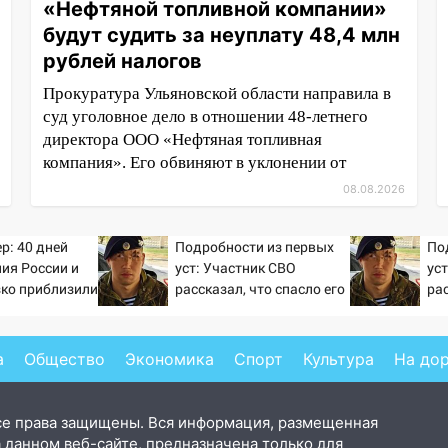
«Нефтяной топливной компании»
будут судить за неуплату 48,4 млн
рублей налогов
Прокуратура Ульяновской области направила в
суд уголовное дело в отношении 48-летнего
директора ООО «Нефтяная топливная
компания». Его обвиняют в уклонении от
08.08.2026
р: 40 дней
Подробности из первых
По
ия России и
уст: Участник СВО
ус
зко приблизили
рассказал, что спасло его
рас
а Зеленского
в схватке с медведем
в 
а
Общество
Экономика
Спорт
Культура
На до
се права защищены. Вся информация, размещенная
 данном веб-сайте, предназначена только для