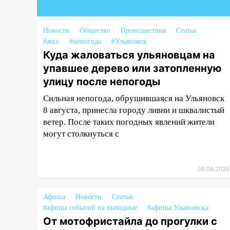
14:26
Жители Ульяновска сами
пытаются расчистить ливнёвки,
Новости
Общество
Происшествия
Статьи
не дождавшись
#жкх
#непогода
#Ульяновск
коммунальщиков
Куда жаловаться ульяновцам на
упавшее дерево или затопленную
14:16
Шторм продолжает
ломать город: на улице Любови
улицу после непогоды
Шевцовой рухнул светофор
Сильная непогода, обрушившаяся на Ульяновск
14:14
8 августа, принесла городу ливни и шквалистый
Студента из Ульяновска
обманули мошенники под
ветер. После таких погодных явлений жители
видом преподавателя
могут столкнуться с
14:12
Куда жаловаться
ульяновцам на упавшее дерево
08.08.2026
или затопленную улицу после
непогоды
Афиша
Новости
Статьи
13:59
В Новом городе
#афиша событий на выходные
#афиша Ульяновска
ураганным ветром сорвало
От мотофристайла до прогулки с
опалубку со строящегося дома