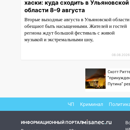
хаски: куда сходить в Ульяновской
13:54
В мэрии Ульяновска
области 8–9 августа
рассказали, как устраняют
Вторые выходные августа в Ульяновской области
последствия мощного шторма
обещают быть насыщенными. Жителей и гостей
13:49
Стихия продолжает
региона ждут большой фестиваль с живой
крушить Ульяновск: дерево
музыкой и экстремальными шоу,
рухнуло на дом на
Орджоникидзе
08.08.2026
13:47
На Нижней Террасе
мощным ветром вырвало
Скотт Ритте
дерево с корнем
"принужден
Путина" ре
13:46
Сильный ветер сорвал
крах режим
крышу с СТО на проспекте
Созидателей
ЧП
Криминал
Политик
13:35
Непогода продолжает
бить по транспорту: в
Ульяновске трамвай сошёл с
ИНФОРМАЦИОННЫЙ ПОРТАЛ
В
рельсов
на