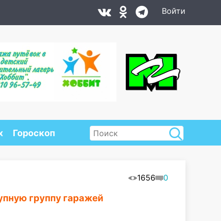
Войти
х
Гороскоп
1656
0
рупную группу гаражей