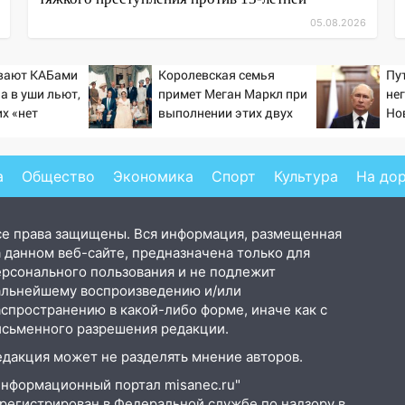
05.08.2026
ивают КАБами
Королевская семья
Пут
 а в уши льют,
примет Меган Маркл при
нег
их «нет
выполнении этих двух
Нов
условий
а
Общество
Экономика
Спорт
Культура
На до
се права защищены. Вся информация, размещенная
 данном веб-сайте, предназначена только для
ерсонального пользования и не подлежит
альнейшему воспроизведению и/или
аспространению в какой-либо форме, иначе как с
исьменного разрешения редакции.
едакция может не разделять мнение авторов.
Информационный портал misanec.ru"
арегистрирован в Федеральной службе по надзору в