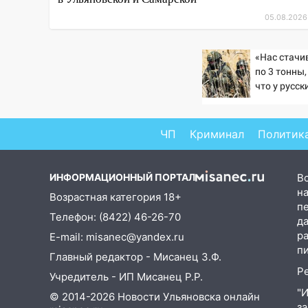
11:17
В Радищевском районе
05.08.2026
сгорели хозяйственные
постройки
«Нас стач
по 3 тонны,
11:00
В Канадее горел жилой
что у русск
дом
резервов»
10:18
Губернатор Ульяновской
области: уничтожено четыре
ЧП
Криминал
Политик
беспилотника в регионе
10:00
В Ульяновске дотла
ИНФОРМАЦИОННЫЙ ПОРТАЛ
В
сгорел легковой автомобиль
на
Возрастная категория 18+
п
09:39
В Ульяновске будут
Телефон: (8422) 46-26-70
д
судить десять наркодилеров,
р
E-mail: misanec@yandex.ru
снабжавших две области
п
Главный редактор - Мисанец З.Ф.
09:25
Вынесли приговор
Р
Учредитель - ИП Мисанец Р.Р.
дебоширам, избившим
"
© 2014-2026 Новости Ульяновска онлайн
мужчину в трамвае
з