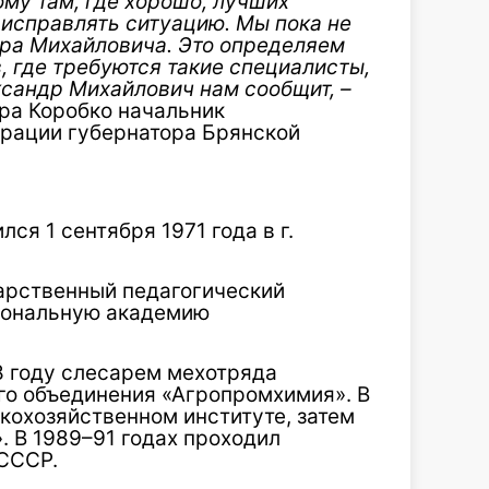
ому там, где хорошо, лучших
 исправлять ситуацию. Мы пока не
дра Михайловича. Это определяем
, где требуются такие специалисты,
ександр Михайлович нам сообщит, –
ра Коробко начальник
рации губернатора Брянской
я 1 сентября 1971 года в г.
дарственный педагогический
гиональную академию
8 году слесарем мехотряда
го объединения «Агропромхимия». В
кохозяйственном институте, затем
. В 1989–91 годах проходил
СССР.