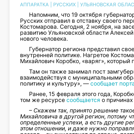
АППАРАТКА
|
РУССКИХ
|
УЛЬЯНОВСКАЯ ОБЛАС
Напомним, что 19 октября губернато
Русских отправил в отставку своего пе
Костомарова. Сегодня, 2 ноября, на за
развитию Ульяновской области Алексей 
нового человека.
Губернатор региона представил свое
внутренней политике. Нагретое Костом
Михайлович Коробко, «варяг», который 
Там он также занимал пост замгубер
взаимодействуя с муниципальными об
политику и культуру», —
сообщает порт
Ранее, 15 февраля этого года, Короб
том же ресурсе
сообщается
о причинах 
– Скажем так, принято решение тако
Михайловича в другой регион, потому ч
определенные успехи, а есть другие рег
этом отношении, и даже нужно поправл