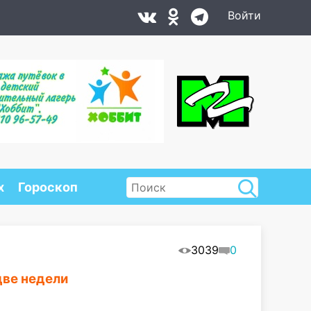
Войти
х
Гороскоп
3039
0
две недели