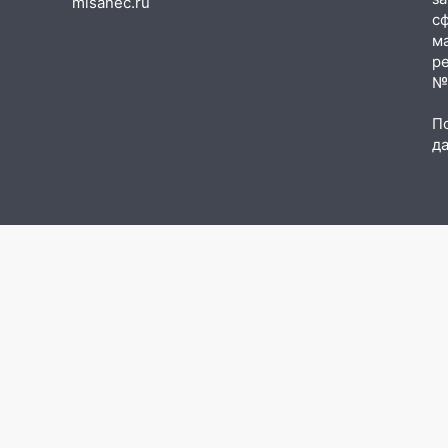
misanec.ru
08:27
с
Ульяновская полиция
м
получила один из шести
р
уникальных автомобилей в
№Ф
России
07:02
Жара отступит: какой
П
д
будет погода в Ульяновске
днем 5 августа
06:10
Двое мигрантов
изнасиловали 13-летнюю
девочку в центре Ульяновска
06:00
Мертвеца выкопали,
посадили в мешок и
попытались утопить в Волге
05:30
Астрологи назвали
самый опасный день августа:
что ждет каждый знак 5
августа