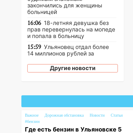
закончились для женщины
больницей
16:06
18-летняя девушка без
прав перевернулась на мопеде
и попала в больницу
15:59
Ульяновец отдал более
14 миллионов рублей за
криминальное
покровительство
Другие новости
15:32
На «кольце» кроссовер
сбил 18-летнего мопедиста
15:00
В Ульяновске после
тройного ДТП
госпитализировали 25-летнего
байкера
Важное
Дорожная обстановка
Новости
Статьи
#бензин
14:32
На Ульяновскую область
Где есть бензин в Ульяновске 5
надвигается жара