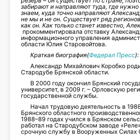
резерв – он существует по стране, поэт
забирают и направляют туда, где нужно
знаем, куда точно направляют Алексан
не мы и не он. Существует ряд регионов
как он. Как только станет известно, Ал
прокомментировала отставку Александ
информационного управления админист
области Юлия Старовойтова.
Краткая биография(
Федерал Пресс
):
Александр Михайлович Коробко родилс
Стародубе Брянской области.
В 2000 году окончил Брянский госу
университет, в 2009 г. – Орловскую ре
государственной службы.
Начал трудовую деятельность в 198
Брянского областного производственно
1988–89 годах учился в Брянском сельс
работал на Стародубском заводе «Реле»
срочную службу в Вооруженных Силах 