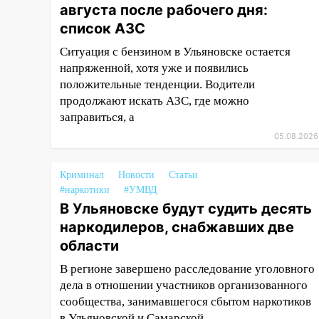
августа после рабочего дня:
14:08
Пешеход переходил по
список АЗС
«зебре»: подробности
Ситуация с бензином в Ульяновске остается
серьезной аварии на
напряженной, хотя уже и появились
Фруктовой
положительные тенденции. Водители
13:30
В Димитровграде на
продолжают искать АЗС, где можно
улице Трудовой горело здание
заправиться, а
13:00
05.08.2026
Водитель без прав
врезался в припаркованный
автомобиль
Криминал
Новости
Статьи
#наркотики
#УМВД
12:37
Переезжал «зебру» на
В Ульяновске будут судить десять
велосипеде и попал под колеса
наркодилеров, снабжавших две
12:18
Вспыхнул изнутри: в
области
Железнодорожном районе
В регионе завершено расследование уголовного
горела дача
дела в отношении участников организованного
11:33
В Засвияжье под колёса
сообщества, занимавшегося сбытом наркотиков
авто попал мужчина
в Ульяновской и Самарской