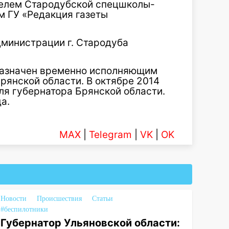
ателем Стародубской спецшколы-
ом ГУ «Редакция газеты
дминистрации г. Стародуба
 назначен временно исполняющим
рянской области. В октябре 2014
ля губернатора Брянской области.
а.
MAX
|
Telegram
|
VK
|
OK
Новости
Происшествия
Статьи
#беспилотники
Губернатор Ульяновской области: