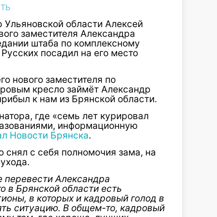
ТЬ
р Ульяновской области Алексей
рвого заместителя Александра
седании штаба по комплексному
Русских посадил на его место
го нового заместителя по
аровым кресло займёт Александр
прибыл к нам из Брянской области.
натора, где «семь лет курировал
разованиями, информационную
ал Новости Брянска
.
ко снял с себя полномочия зама, на
ухода.
е перевести Александра
то в Брянской области есть
ионы, в которых и кадровый голод в
ять ситуацию. В общем-то, кадровый