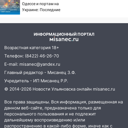
Одессе и портам на
девять бункеров для крупногабаритного
Украине: Последние
мусора
новости, подробности об
ударах России 9 августа
16:26
В Ульяновске бесплатно покажут
2026 года
матч «Волги» под открытым небом
ИНФОРМАЦИОННЫЙ ПОРТАЛ
16:12
В Ульяновском госуниверситете
разработают отечественный прибор для
Возрастная категория 18+
цифровой ПЦР
Телефон: (8422) 46-26-70
15:47
Ульяновцы могут вернуть деньги
E-mail: misanec@yandex.ru
за абонементы закрывшегося фитнес-
Главный редактор - Мисанец З.Ф.
клуба «Рекорд-Fitness»
Учредитель - ИП Мисанец Р.Р.
15:34
После вмешательства
© 2014-2026 Новости Ульяновска онлайн
misanec.ru
прокуратуры в селах Ульяновской
области привели в порядок детские
Все права защищены. Вся информация, размещенная на
площадки
данном веб-сайте, предназначена только для
персонального пользования и не подлежит
15:27
Прокуратура проверяет
дальнейшему воспроизведению и/или
капремонт школы в селе Кивать
распространению в какой-либо форме, иначе как с