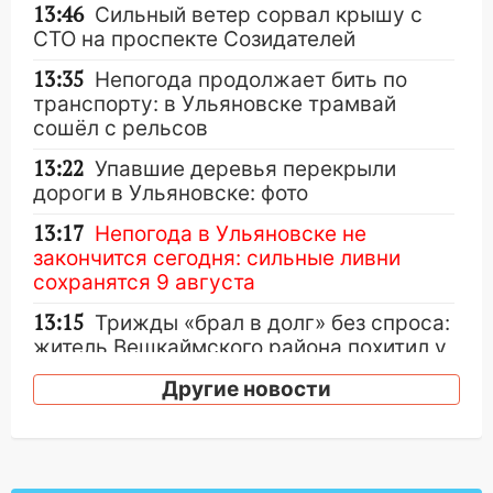
13:46
Сильный ветер сорвал крышу с
СТО на проспекте Созидателей
13:35
Непогода продолжает бить по
транспорту: в Ульяновске трамвай
сошёл с рельсов
13:22
Упавшие деревья перекрыли
дороги в Ульяновске: фото
13:17
Непогода в Ульяновске не
закончится сегодня: сильные ливни
сохранятся 9 августа
13:15
Трижды «брал в долг» без спроса:
житель Вешкаймского района похитил у
знакомого 191 тысячу рублей
Другие новости
13:14
Ураган оторвал светофор на
проспекте Филатова в Ульяновске
13:12
Дерево пробило крышу дома на