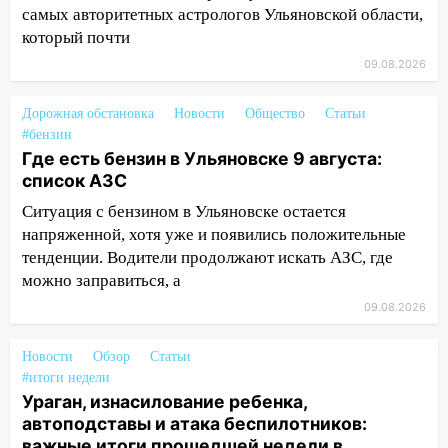
самых авторитетных астрологов Ульяновской области,
11:16
В Ульяновске ищут 37-летнего
который почти
мужчину, пропавшего ещё 19 июля
09.08.2026
10:30
От мотофристайла до прогулки с
хаски: куда сходить в Ульяновской
Дорожная обстановка
Новости
Общество
Статьи
области 8–9 августа
#бензин
Где есть бензин в Ульяновске 9 августа:
10:11
Директора ульяновской
список АЗС
«Нефтяной топливной компании» будут
судить за неуплату 48,4 млн рублей
Ситуация с бензином в Ульяновске остается
налогов
напряженной, хотя уже и появились положительные
тенденции. Водители продолжают искать АЗС, где
09:28
Дети на дорогах: пострадали
можно заправиться, а
велосипедисты, мотоциклисты и
пешеходы. Обзор крупных аварий в
09.08.2026
Ульяновской области
Новости
Обзор
Статьи
08:30
Поджог со свечой, 16 сгоревших
#итоги недели
домов и выстрел за водку
Ураган, изнасилование ребенка,
автоподставы и атака беспилотников:
07:50
Какая погоды будет днем 8
важные итоги прошедшей недели в