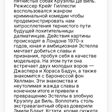
пятнистых собак Круэллы Де Виль.
Режиссер Крейг Гиллеспи
воспользовался жанром
криминальной комедии чтобы
продемонстрировать нам
хитросплетения тернистого пути
будущей похитительницы
далматинцев. Действия картины
происходят в Лондоне 1970-х
годов, юная и амбициозная Эстелла
мечтает добиться славы и
признания, пробуя себя в качестве
модельера. На этом пути она
встречает двух молодых воров —
Джаспера и Хораса Бадун, а также
знакомится с баронессой фон
Хеллман. Эти знакомства и
неутолимая жажда славы в
конечном итоге и привели к
превращению Эстеллы в злобную
Круэллу де Виль. Воплотить столь
экстравагантный образ доверили
Эмили Блант. Кстати, кроме сюжета