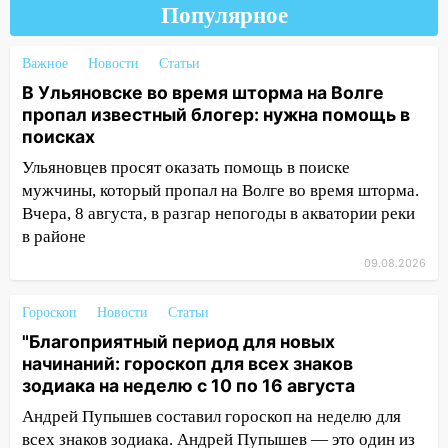
Новгородской в Ульяновске и рухнуло
Популярное
на электрощит
13:10
В Заволжском районе дерево
Важное
Новости
Статьи
упало во дворе
В Ульяновске во время шторма на Волге
пропал известный блогер: нужна помощь в
13:08
Ураган ударил по Ульяновску:
поисках
сорванные крыши, поваленные деревья,
Ульяновцев просят оказать помощь в поиске
затопленные улицы и остановившиеся
трамваи
мужчины, который пропал на Волге во время шторма.
Вчера, 8 августа, в разгар непогоды в акватории реки
12:17
Ульяновск накрыл крупный град:
в районе
после ливня город снова уходит под
09.08.2026
воду
12:12
Прокуратура взяла на контроль
Гороскоп
Новости
Статьи
ДТП с шестилетним ребёнком на улице
"Благоприятный период для новых
Федерации
начинаний: гороскоп для всех знаков
зодиака на неделю с 10 по 16 августа
12:01
Пьяная женщина сбила
шестилетнего ребёнка на улице
Андрей Пупышев составил гороскоп на неделю для
Федерации: возбуждено уголовное дело
всех знаков зодиака. Андрей Пупышев — это один из