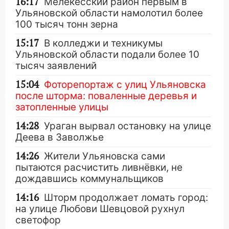
16:17
Мелекесский район первым в
Ульяновской области намолотил более
100 тысяч тонн зерна
15:17
В колледжи и техникумы
Ульяновской области подали более 10
тысяч заявлений
15:04
Фоторепортаж с улиц Ульяновска
после шторма: поваленные деревья и
затопленные улицы
14:28
Ураган вырвал остановку на улице
Деева в Заволжье
14:26
Жители Ульяновска сами
пытаются расчистить ливнёвки, не
дождавшись коммунальщиков
14:16
Шторм продолжает ломать город:
на улице Любови Шевцовой рухнул
светофор