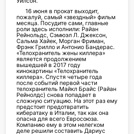
Уилсон.
16 июня в прокат выходит,
пожалуй, самый «звездный» фильм
месяца. Посудите сами, главные
роли здесь исполнили: Райан
Рейнольдс, Сэмюэл Л. Джексон,
Сальма Хайек, Морган Фриман,
Фрэнк Грилло и Антонио Бандерас.
«Телохранитель жены киллера»
является продолжением
вышедшей в 2017 году
кинокартины «Телохранитель
киллера». Спустя четыре года
после событий первой части
телохранитель Майкл Брайс (Райан
Рейнолдс) снова попадает в
сложную ситуацию. На этот раз ему
предстоит предотвратить
кибератаку в Италии, так как она
опасна для всего Евросоюза.
Компанию ему в этом нелегком
деле решили составить Дариус