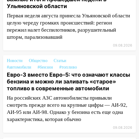
августа
Ульяновской области
06:45
Императорский мост в
Первая неделя августа принесла Ульяновской области
Ульяновске останется закрытым до
целую череду громких происшествий: регион
утра 10 августа
пережил налет беспилотников, разрушительный
05:18
Судьба готовит сюрприз: гороскоп
шторм, парализовавший
на 8 августа — кому повезет с
09.08.2026
деньгами, а кого ждет неожиданная
встреча
Новости
Общество
Статьи
#автомобили
#бензин
#топливо
04:47
В Ульяновской области объявили
Евро-3 вместо Евро-5: что означают классы
ракетную опасность: звучат сирены
бензина и можно ли заливать «старое»
07.08.2026
топливо в современные автомобили
20:40
Ульяновские аграрии смогут
На российских АЗС автомобилисты привыкли
купить тракторы с отсрочкой платежа
смотреть прежде всего на крупные цифры — АИ-92,
до декабря
АИ-95 или АИ-98. Однако у бензина есть еще одна
характеристика, которая обычно
19:34
В следственном управлении
состоялось торжественное
09.08.2026
мероприятие, приуроченное к