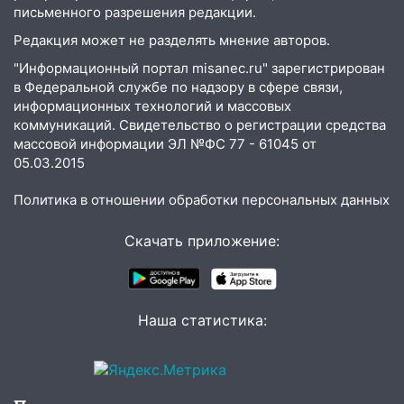
15:08
письменного разрешения редакции.
В Кузоватово после прокурорской
проверки обновили разметку на
Редакция может не разделять мнение авторов.
пешеходных переходах
"Информационный портал misanec.ru" зарегистрирован
14:40
На проспекте Гая в Ульяновске
в Федеральной службе по надзору в сфере связи,
запретили остановку автомобилей на
информационных технологий и массовых
коммуникаций. Свидетельство о регистрации средства
50-метровом участке
массовой информации ЭЛ №ФС 77 - 61045 от
14:22
В Новом городе 8 августа пройдет
05.03.2015
большой фестиваль «Наше время» с
мотофристайлом и концертом
Политика в отношении обработки персональных данных
«Мураками»
Скачать приложение:
14:04
Жару смоет ливнями: прогноз
погоды в Ульяновской области на
выходные 8-9 августа
Наша статистика:
13:30
В Ульяновске транспортные
полицейские проведут акцию «Час
пассажира»
13:20
В Ульяновске за один день