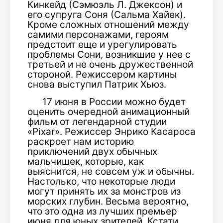
Кинкейд (Сэмюэль Л. Джексон) и
его супруга Соня (Сальма Хайек).
Кроме сложных отношений между
самими персонажами, героям
предстоит еще и урегулировать
проблемы Сони, возникшие у нее с
третьей и не очень дружественной
стороной. Режиссером картины
снова выступил Патрик Хьюз.
17 июня в России можно будет
оценить очередной анимационный
фильм от легендарной студии
«Pixar». Режиссер Энрико Касароса
раскроет нам историю
приключений двух обычных
мальчишек, которые, как
выяснится, не совсем уж и обычны.
Настолько, что некоторые люди
могут принять их за монстров из
морских глубин. Весьма вероятно,
что это одна из лучших премьер
июня для юных зрителей. Кстати,