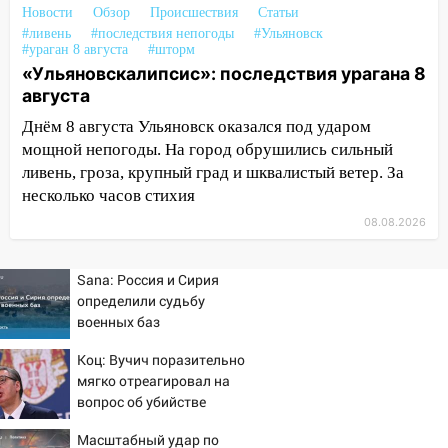
празднованию Дня сотрудника органов
Новости
Обзор
Происшествия
Статьи
следствия Российской Федерации
#ливень
#последствия непогоды
#Ульяновск
#ураган 8 августа
#шторм
19:30
Ульяновцев приглашают
«Ульяновскалипсис»: последствия урагана 8
поддержать «Симбирскую чебурашку»
августа
на фестивале «ФормАРТ»
Днём 8 августа Ульяновск оказался под ударом
18:11
Ульяновская область стала
мощной непогоды. На город обрушились сильный
пилотным регионом проекта
ливень, гроза, крупный град и шквалистый ветер. За
«Культурное долголетие»
несколько часов стихия
17:23
Прогноз погоды в Ульяновской
08.08.2026
области на 8 августа
Sana: Россия и Сирия
17:16
В реанимацию Ульяновской
определили судьбу
областной больницы поступили шесть
военных баз
новых аппаратов ИВЛ
Коц: Вучич поразительно
16:51
В Чердаклинском районе
мягко отреагировал на
ремонтируют дороги, ставят остановки
вопрос об убийстве
и проводят новое освещение
русских
Масштабный удар по
16:35
В Ульяновске установили ещё