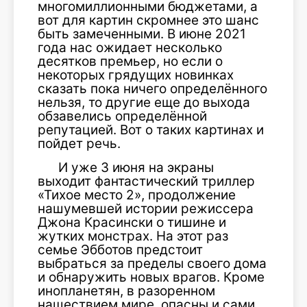
многомиллионными бюджетами, а
вот для картин скромнее это шанс
быть замеченными. В июне 2021
года нас ожидает несколько
десятков премьер, но если о
некоторых грядущих новинках
сказать пока ничего определённого
нельзя, то другие еще до выхода
обзавелись определённой
репутацией. Вот о таких картинах и
пойдет речь.
И уже 3 июня на экраны
выходит фантастический триллер
«Тихое место 2», продолжение
нашумевшей истории режиссера
Джона Красински о тишине и
жутких монстрах. На этот раз
семье Эбботов предстоит
выбраться за пределы своего дома
и обнаружить новых врагов. Кроме
инопланетян, в разоренном
нашествием мире, опасны и сами