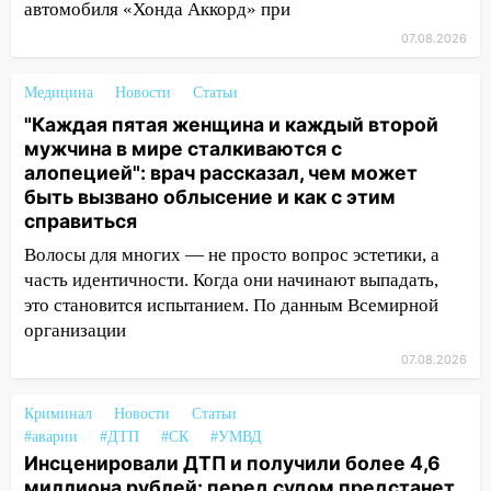
автомобиля «Хонда Аккорд» при
13:30
В Ульяновске транспортные
полицейские проведут акцию «Час
07.08.2026
пассажира»
Медицина
Новости
Статьи
13:20
В Ульяновске за один день
"Каждая пятая женщина и каждый второй
обокрали женщину на пляже и
мужчина в мире сталкиваются с
подростка в сквере
алопецией": врач рассказал, чем может
13:01
В Димитровграде мужчина
быть вызвано облысение и как с этим
выбросил из машины страйкбольную
справиться
гранату: его задержали
Волосы для многих — не просто вопрос эстетики, а
12:34
На Ульяновскую область
часть идентичности. Когда они начинают выпадать,
надвигается сильнейшая непогода: град
это становится испытанием. По данным Всемирной
и шквал до 27 м/с
организации
07.08.2026
12:31
Ульяновец хотел купить иномарку
из Европы и потерял 760 тысяч рублей
Криминал
Новости
Статьи
12:20
В Чердаклинском районе
#аварии
#ДТП
#СК
#УМВД
столкнулись «Лада» и Chevrolet:
Инсценировали ДТП и получили более 4,6
пострадал 14-летний подросток
миллиона рублей: перед судом предстанет