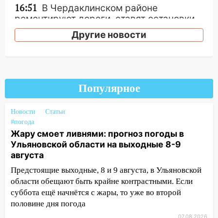
16:51
В Чердаклинском районе
ремонтируют дороги, ставят остановки
и проводят новое освещение
Другие новости
16:35
В Ульяновске установили ещё
девять бункеров для крупногабаритного
мусора
16:26
В Ульяновске бесплатно покажут
Популярное
матч «Волги» под открытым небом
Новости
Статьи
16:12
В Ульяновском госуниверситете
#погода
разработают отечественный прибор для
Жару смоет ливнями: прогноз погоды в
цифровой ПЦР
Ульяновской области на выходные 8-9
15:47
Ульяновцы могут вернуть деньги
августа
за абонементы закрывшегося фитнес-
Предстоящие выходные, 8 и 9 августа, в Ульяновской
клуба «Рекорд-Fitness»
области обещают быть крайне контрастными. Если
суббота ещё начнётся с жары, то уже во второй
15:34
После вмешательства
половине дня погода
прокуратуры в селах Ульяновской
области привели в порядок детские
07.08.2026