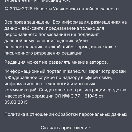
Учредитель - ИП Мисанец Р.Р.
будут судить за неуплату налогов на 48
© 2014-2026 Новости Ульяновска онлайн
misanec.ru
млн рублей
08:22
Подросток на питбайке сбил
Все права защищены. Вся информация, размещенная на
велосипедистку: пострадали двое
данном веб-сайте, предназначена только для
персонального пользования и не подлежит
07:20
Жара возвращается: ожидается
дальнейшему воспроизведению и/или
знойный и сухой четверг
распространению в какой-либо форме, иначе как с
письменного разрешения редакции.
06:00
Под Ульяновском при развороте
Редакция может не разделять мнение авторов.
пострадал 38-летний водитель
иномарки
"Информационный портал misanec.ru" зарегистрирован
в Федеральной службе по надзору в сфере связи,
05:00
«Каждая пятая женщина и каждый
информационных технологий и массовых
второй мужчина в мире сталкиваются с
коммуникаций. Свидетельство о регистрации средства
алопецией»: врач рассказал, чем может
массовой информации ЭЛ №ФС 77 - 61045 от
быть вызвано облысение и как с этим
05.03.2015
справиться
Политика в отношении обработки персональных данных
03:30
Гороскоп на 7 августа: пятница
принесет прилив творческой энергии и
Скачать приложение:
отличные шансы исправить старые