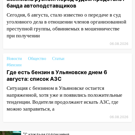
банда автоподставщиков
12:00
Где есть бензин в Ульяновске 7
августа: список АЗС
Сегодня, 6 августа, стало известно о передаче в суд
уголовного дела в отношении членов организованной
11:50
Заснул рядом с ребёнком и
преступной группы, обвиняемых в мошенничестве
случайно задушил его: суд вынес
при получении
приговор
06.08.2026
11:38
В Ленинском районе пожар
полностью уничтожил дачный дом и
Новости
Общество
Статьи
сарай
#бензин
Где есть бензин в Ульяновске днем 6
11:38
В Госдуме предложили отменить
августа: список АЗС
ЕГЭ с 2027 года
Ситуация с бензином в Ульяновске остается
11:25
В Ульяновске ИИ будет выявлять
напряженной, хотя уже и появились положительные
нарушителей на контейнерных
тенденции. Водители продолжают искать АЗС, где
площадках
можно заправиться, а
11:20
Ульяновская шахматистка
06.08.2026
Валерия Клейменова выиграла два
золота в составе сборной мира
"С каждым годом меня