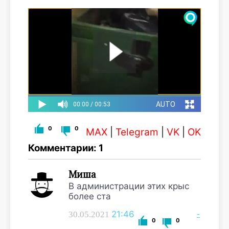
0
0
MAX
|
Telegram
|
VK
|
OK
Комментарии: 1
Миша
В администрации этих крыс
более ста
21:46
-
30.05.2021
0
0