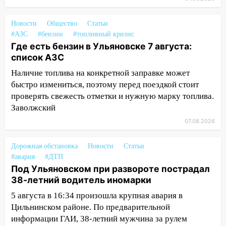
площадки
Новости
Общество
Статьи
15:27
Прокуратура проверяет
#АЗС
#бензин
#топливный кризис
капремонт школы в селе Кивать
Где есть бензин в Ульяновске 7 августа:
15:08
В Кузоватово после прокурорской
список АЗС
проверки обновили разметку на
Наличие топлива на конкретной заправке может
пешеходных переходах
быстро измениться, поэтому перед поездкой стоит
проверять свежесть отметки и нужную марку топлива.
14:40
На проспекте Гая в Ульяновске
Заволжский
запретили остановку автомобилей на
50-метровом участке
07.08.2026
14:22
В Новом городе 8 августа пройдет
Дорожная обстановка
Новости
Статьи
большой фестиваль «Наше время» с
#авария
#ДТП
мотофристайлом и концертом
Под Ульяновском при развороте пострадал
«Мураками»
38-летний водитель иномарки
14:04
Жару смоет ливнями: прогноз
5 августа в 16:34 произошла крупная авария в
погоды в Ульяновской области на
Цильнинском районе. По предварительной
выходные 8-9 августа
информации ГАИ, 38-летний мужчина за рулем