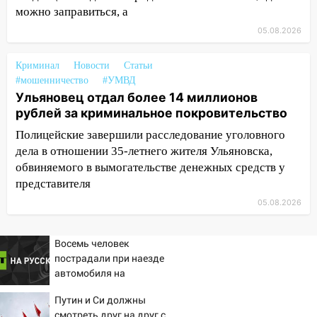
летнего мопедиста
можно заправиться, а
05.08.2026
15:00
В Ульяновске после тройного ДТП
госпитализировали 25-летнего байкера
Криминал
Новости
Статьи
14:32
На Ульяновскую область
#мошенничество
#УМВД
надвигается жара
Ульяновец отдал более 14 миллионов
рублей за криминальное покровительство
14:08
Пешеход переходил по «зебре»:
подробности серьезной аварии на
Полицейские завершили расследование уголовного
Фруктовой
дела в отношении 35-летнего жителя Ульяновска,
обвиняемого в вымогательстве денежных средств у
13:30
В Димитровграде на улице
представителя
Трудовой горело здание
05.08.2026
13:00
Водитель без прав врезался в
припаркованный автомобиль
Восемь человек
12:37
пострадали при наезде
Переезжал «зебру» на
автомобиля на
велосипеде и попал под колеса
пешеходов в Омске
12:18
Путин и Си должны
Вспыхнул изнутри: в
смотреть друг на друг с