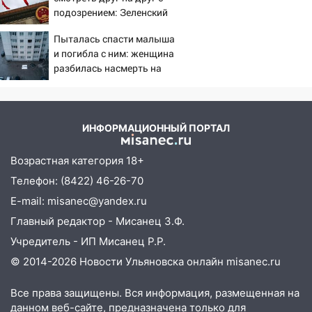
Железнодорожном районе горела дача
подозрением: Зеленский
11:33
В Засвияжье под колёса авто
поставил задачу своим
Пыталась спасти малыша
попал мужчина
дипломатам
и погибла с ним: женщина
11:17
В Радищевском районе сгорели
разбилась насмерть на
хозяйственные постройки
глазах у детей 06/08/2026
– Новости
11:00
В Канадее горел жилой дом
ИНФОРМАЦИОННЫЙ ПОРТАЛ
10:18
Губернатор Ульяновской области:
уничтожено четыре беспилотника в
Возрастная категория 18+
регионе
Телефон: (8422) 46-26-70
10:00
В Ульяновске дотла сгорел
E-mail: misanec@yandex.ru
легковой автомобиль
Главный редактор - Мисанец З.Ф.
09:39
В Ульяновске будут судить десять
Учредитель - ИП Мисанец Р.Р.
наркодилеров, снабжавших две области
© 2014-2026 Новости Ульяновска онлайн
misanec.ru
09:25
Вынесли приговор дебоширам,
избившим мужчину в трамвае
Все права защищены. Вся информация, размещенная на
данном веб-сайте, предназначена только для