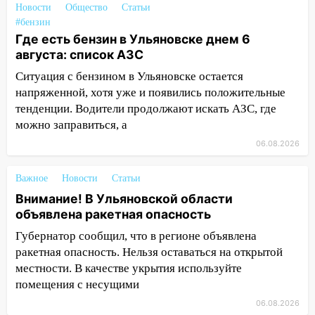
за плесень на стенах
Новости
Общество
Статьи
#бензин
05:00
Кому 6 августа звезды сулят
Где есть бензин в Ульяновске днем 6
прибыль, а кому — испытания на
августа: список АЗС
прочность
Ситуация с бензином в Ульяновске остается
05.08.2026
напряженной, хотя уже и появились положительные
22:58
Соцсети: на проспекте Тюленева
тенденции. Водители продолжают искать АЗС, где
ДТП с мотоциклистом
можно заправиться, а
20:22
Мошенники обманули 92-летнюю
06.08.2026
жительницу Ульяновской области
Важное
Новости
Статьи
19:14
Житель Ульяновской области
Внимание! В Ульяновской области
подвез троих незнакомцев на трассе и
объявлена ракетная опасность
заработал уголовное дело
Губернатор сообщил, что в регионе объявлена
18:14
Прогноз погоды на 6 августа в
ракетная опасность. Нельзя оставаться на открытой
Ульяновской области
местности. В качестве укрытия используйте
18:00
Мотофристайл, рок и силовой
помещения с несущими
экстрим: в Ульяновске пройдет
06.08.2026
большой фестиваль «Наше время»