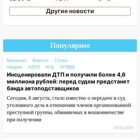
10:16
Внимание! В Ульяновской области
объявлена ракетная опасность
Другие новости
10:00
В Старомайнском районе утонул
51-летний мужчина
09:50
В Ульяновске черный коршун
Популярное
застрял в тепловозе
09:44
Ульяновские спасатели помогли
Криминал
Новости
Статьи
юному велосипедисту на улице
#аварии
#ДТП
#СК
#УМВД
Чернышевского
Инсценировали ДТП и получили более 4,6
миллиона рублей: перед судом предстанет
08:21
В Заволжском районе украли два
банда автоподставщиков
велосипеда
Сегодня, 6 августа, стало известно о передаче в суд
07:18
В Ульяновск идет
уголовного дела в отношении членов организованной
тридцатиградусная жара: какая будет
преступной группы, обвиняемых в мошенничестве
погода в четверг
при получении
06:00
Четыре года борьбы: ульяновские
06.08.2026
юристы помогли женщине засудить УК