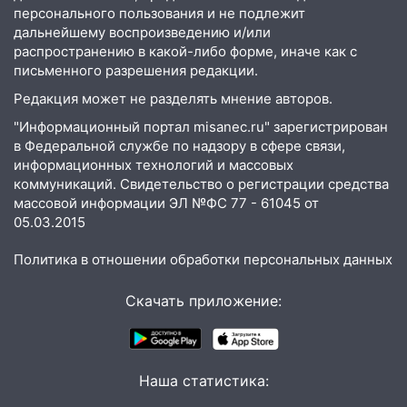
08:27
Ульяновская полиция получила
персонального пользования и не подлежит
один из шести уникальных автомобилей
дальнейшему воспроизведению и/или
в России
распространению в какой-либо форме, иначе как с
письменного разрешения редакции.
07:02
Жара отступит: какой будет
погода в Ульяновске днем 5 августа
Редакция может не разделять мнение авторов.
"Информационный портал misanec.ru" зарегистрирован
06:10
Двое мигрантов изнасиловали 13-
в Федеральной службе по надзору в сфере связи,
летнюю девочку в центре Ульяновска
информационных технологий и массовых
06:00
Мертвеца выкопали, посадили в
коммуникаций. Свидетельство о регистрации средства
мешок и попытались утопить в Волге
массовой информации ЭЛ №ФС 77 - 61045 от
05.03.2015
05:30
Астрологи назвали самый
опасный день августа: что ждет каждый
Политика в отношении обработки персональных данных
знак 5 августа
Скачать приложение:
04.08.2026
23:27
Прокуратура проверяет
капремонт школы в посёлке Налейка
Наша статистика:
22:33
Прокуратура проверяет
спортивные объекты в Старой Майне