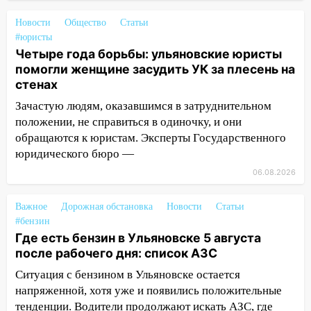
17:30
Где есть бензин в Ульяновске 5
Новости
Общество
Статьи
августа после рабочего дня: список АЗС
#юристы
Четыре года борьбы: ульяновские юристы
17:05
«Обыск» по видеосвязи: в
помогли женщине засудить УК за плесень на
Ульяновске задержали 19-летнюю
стенах
сообщницу мошенников
Зачастую людям, оказавшимся в затруднительном
16:12
Едва не перерезал горло: в
положении, не справиться в одиночку, и они
Вешкайме посиделки с судимым
обращаются к юристам. Эксперты Государственного
знакомым закончились для женщины
юридического бюро —
больницей
06.08.2026
16:06
18-летняя девушка без прав
перевернулась на мопеде и попала в
Важное
Дорожная обстановка
Новости
Статьи
больницу
#бензин
Где есть бензин в Ульяновске 5 августа
15:59
Ульяновец отдал более 14
после рабочего дня: список АЗС
миллионов рублей за криминальное
Ситуация с бензином в Ульяновске остается
покровительство
напряженной, хотя уже и появились положительные
15:32
На «кольце» кроссовер сбил 18-
тенденции. Водители продолжают искать АЗС, где