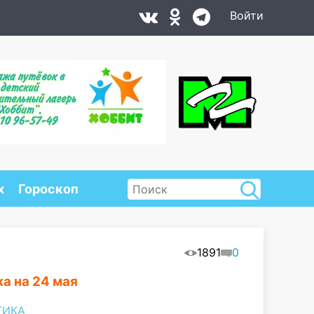
Войти
х
Гороскоп
1891
0
ка на 24 мая
ТИКА