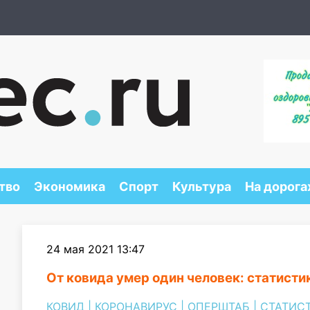
тво
Экономика
Спорт
Культура
На дорога
24 мая 2021 13:47
От ковида умер один человек: статисти
КОВИД
|
КОРОНАВИРУС
|
ОПЕРШТАБ
|
СТАТИС