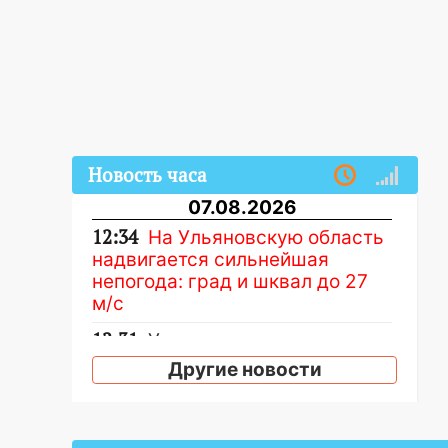
Новость часа
07.08.2026
12:34
На Ульяновскую область
надвигается сильнейшая
непогода: град и шквал до 27
м/с
12:31
Ульяновец хотел купить
иномарку из Европы и потерял
Другие новости
760 тысяч рублей
12:20
В Чердаклинском районе
столкнулись «Лада» и