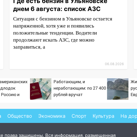
Где есть бензин в Ульяновске
днем 6 августа: список АЗС
Ситуация с бензином в Ульяновске остается
напряженной, хотя уже и появились
положительные тенденции. Водители
продолжают искать АЗС, где можно
заправиться, а
06.08.2026
 американских
Работающим, и
Жи
одлодок
неработающим: по 27 400
ру
 Россию и
рублей вручат
Ев
 инструмент
пенсионерам в сентябре -
ссированного
PrimaMedia.ru
а
Общество
Экономика
Спорт
Культура
На до
се права защищены. Вся информация, размещенная