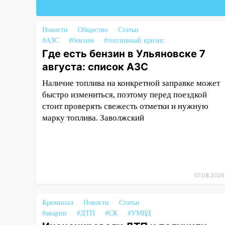
Chevrolet: пострадал 14-летний
подросток
Новости
Общество
Статьи
12:00
Где есть бензин в
#АЗС
#бензин
#топливный кризис
Ульяновске 7 августа: список
Где есть бензин в Ульяновске 7
АЗС
августа: список АЗС
11:50
Заснул рядом с ребёнком
Наличие топлива на конкретной заправке может
и случайно задушил его: суд
быстро измениться, поэтому перед поездкой
вынес приговор
стоит проверять свежесть отметки и нужную
марку топлива. Заволжский
11:38
В Ленинском районе
пожар полностью уничтожил
дачный дом и сарай
11:38
В Госдуме предложили
отменить ЕГЭ с 2027 года
07.08.2026
11:25
В Ульяновске ИИ будет
выявлять нарушителей на
Криминал
Новости
Статьи
контейнерных площадках
#аварии
#ДТП
#СК
#УМВД