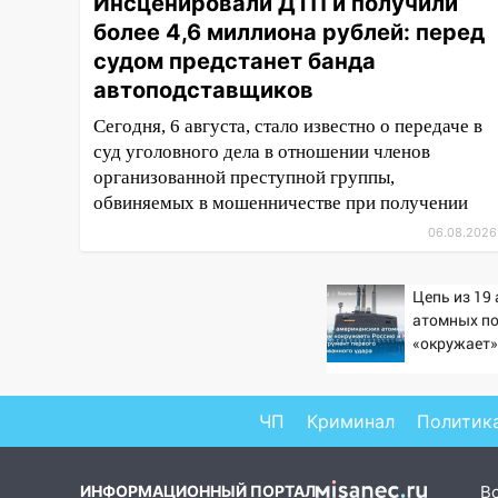
Инсценировали ДТП и получили
11:20
Ульяновская
более 4,6 миллиона рублей: перед
шахматистка Валерия
судом предстанет банда
Клейменова выиграла два
золота в составе сборной мира
автоподставщиков
11:16
В Ульяновске открыли
Сегодня, 6 августа, стало известно о передаче в
памятную доску декабристу
суд уголовного дела в отношении членов
Кондратию Рылееву
организованной преступной группы,
обвиняемых в мошенничестве при получении
10:40
В Ульяновске спасатели
06.08.2026
ночью нашли потерявшегося в
заброшенных садах 79-летнего
мужчину
Цепь из 19
атомных п
10:26
На нескольких улицах
«окружает»
Ульяновска временно
Китай: это
отключили холодную воду
первого ма
удара
10:14
В Ульяновске двоих
ЧП
Криминал
Политик
участников коррупционной
схемы при ЦГКБ отправили в
ИНФОРМАЦИОННЫЙ ПОРТАЛ
В
колонию на 7 и 8 лет