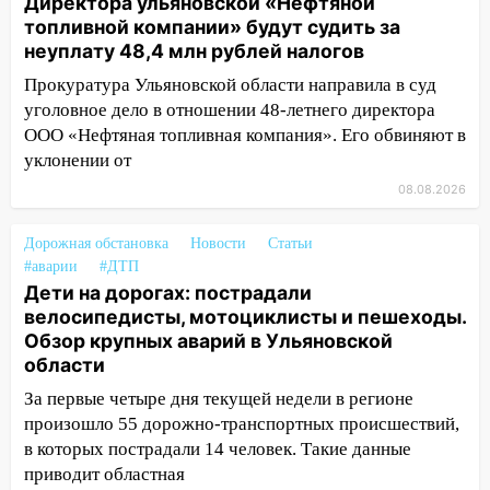
Директора ульяновской «Нефтяной
топливной компании» будут судить за
16:26
В Ульяновске бесплатно покажут
неуплату 48,4 млн рублей налогов
матч «Волги» под открытым небом
Прокуратура Ульяновской области направила в суд
16:12
В Ульяновском госуниверситете
уголовное дело в отношении 48-летнего директора
разработают отечественный прибор для
ООО «Нефтяная топливная компания». Его обвиняют в
цифровой ПЦР
уклонении от
15:47
Ульяновцы могут вернуть деньги
08.08.2026
за абонементы закрывшегося фитнес-
клуба «Рекорд-Fitness»
Дорожная обстановка
Новости
Статьи
#аварии
#ДТП
15:34
После вмешательства
Дети на дорогах: пострадали
прокуратуры в селах Ульяновской
велосипедисты, мотоциклисты и пешеходы.
области привели в порядок детские
Обзор крупных аварий в Ульяновской
площадки
области
15:27
Прокуратура проверяет
За первые четыре дня текущей недели в регионе
капремонт школы в селе Кивать
произошло 55 дорожно-транспортных происшествий,
15:08
В Кузоватово после прокурорской
в которых пострадали 14 человек. Такие данные
проверки обновили разметку на
приводит областная