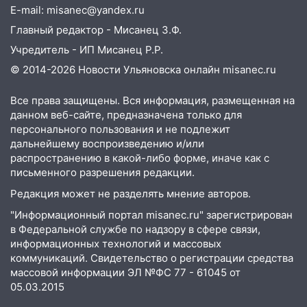
E-mail: misanec@yandex.ru
13:01
В Димитровграде мужчина
Главный редактор - Мисанец З.Ф.
выбросил из машины страйкбольную
гранату: его задержали
Учредитель - ИП Мисанец Р.Р.
© 2014-2026 Новости Ульяновска онлайн
misanec.ru
12:34
На Ульяновскую область
надвигается сильнейшая непогода: град
Все права защищены. Вся информация, размещенная на
и шквал до 27 м/с
данном веб-сайте, предназначена только для
12:31
Ульяновец хотел купить иномарку
персонального пользования и не подлежит
из Европы и потерял 760 тысяч рублей
дальнейшему воспроизведению и/или
распространению в какой-либо форме, иначе как с
12:20
В Чердаклинском районе
письменного разрешения редакции.
столкнулись «Лада» и Chevrolet:
Редакция может не разделять мнение авторов.
пострадал 14-летний подросток
"Информационный портал misanec.ru" зарегистрирован
12:00
Где есть бензин в Ульяновске 7
в Федеральной службе по надзору в сфере связи,
августа: список АЗС
информационных технологий и массовых
коммуникаций. Свидетельство о регистрации средства
11:50
Заснул рядом с ребёнком и
массовой информации ЭЛ №ФС 77 - 61045 от
случайно задушил его: суд вынес
05.03.2015
приговор