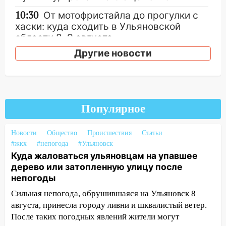
10:30
От мотофристайла до прогулки с
хаски: куда сходить в Ульяновской
области 8–9 августа
Другие новости
10:11
Директора ульяновской
«Нефтяной топливной компании» будут
судить за неуплату 48,4 млн рублей
налогов
09:28
Дети на дорогах: пострадали
Популярное
велосипедисты, мотоциклисты и
пешеходы. Обзор крупных аварий в
Новости
Общество
Происшествия
Статьи
Ульяновской области
#жкх
#непогода
#Ульяновск
Куда жаловаться ульяновцам на упавшее
08:30
Поджог со свечой, 16 сгоревших
дерево или затопленную улицу после
домов и выстрел за водку
непогоды
07:50
Какая погоды будет днем 8
Сильная непогода, обрушившаяся на Ульяновск 8
августа
августа, принесла городу ливни и шквалистый ветер.
После таких погодных явлений жители могут
06:45
Императорский мост в