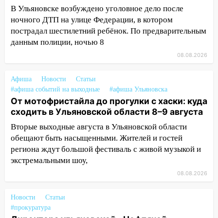
19:30
Ульяновцев приглашают
В Ульяновске возбуждено уголовное дело после
поддержать «Симбирскую чебурашку»
ночного ДТП на улице Федерации, в котором
на фестивале «ФормАРТ»
пострадал шестилетний ребёнок. По предварительным
данным полиции, ночью 8
18:11
Ульяновская область стала
пилотным регионом проекта
08.08.2026
«Культурное долголетие»
Афиша
Новости
Статьи
17:23
Прогноз погоды в Ульяновской
#афиша событий на выходные
#афиша Ульяновска
области на 8 августа
От мотофристайла до прогулки с хаски: куда
сходить в Ульяновской области 8–9 августа
17:16
В реанимацию Ульяновской
областной больницы поступили шесть
Вторые выходные августа в Ульяновской области
новых аппаратов ИВЛ
обещают быть насыщенными. Жителей и гостей
региона ждут большой фестиваль с живой музыкой и
16:51
В Чердаклинском районе
экстремальными шоу,
ремонтируют дороги, ставят остановки
и проводят новое освещение
08.08.2026
16:35
В Ульяновске установили ещё
Новости
Статьи
девять бункеров для крупногабаритного
#прокуратура
мусора