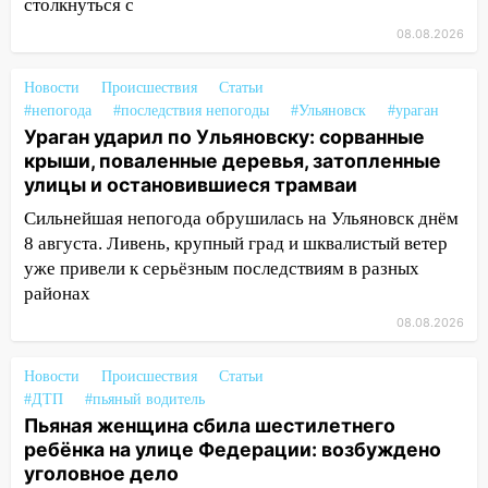
столкнуться с
Ульяновске останется закрытым до
утра 10 августа
08.08.2026
05:18
Судьба готовит сюрприз: гороскоп
Новости
Происшествия
Статьи
на 8 августа — кому повезет с
#непогода
#последствия непогоды
#Ульяновск
#ураган
деньгами, а кого ждет неожиданная
Ураган ударил по Ульяновску: сорванные
встреча
крыши, поваленные деревья, затопленные
улицы и остановившиеся трамваи
04:47
В Ульяновской области объявили
ракетную опасность: звучат сирены
Сильнейшая непогода обрушилась на Ульяновск днём
07.08.2026
8 августа. Ливень, крупный град и шквалистый ветер
уже привели к серьёзным последствиям в разных
20:40
Ульяновские аграрии смогут
районах
купить тракторы с отсрочкой платежа
до декабря
08.08.2026
19:34
В следственном управлении
Новости
Происшествия
Статьи
состоялось торжественное
#ДТП
#пьяный водитель
мероприятие, приуроченное к
Пьяная женщина сбила шестилетнего
празднованию Дня сотрудника органов
ребёнка на улице Федерации: возбуждено
следствия Российской Федерации
уголовное дело